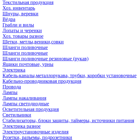
Текстильная продукция
Хоз. инвентарь
Шнуры, веревки
Вёдра
Грабли и вилы
Лопаты и черенки
Хоз. товары разное
Щетки, метлы,веники,совки
Шланги поливочные
Шланги поливочные
Шланги поливочные резиновые (рукав)
Ящики почтовые, урны
Электрика
Кабель-каналы,металлорукава, трубки, коробки установочные
Кабельно-проводниковая продукция
Провода
Лампы
Лампы накаливания
Лампы светодиодные
Осветительная продукция
Светильники
Стабилизаторы, блоки защиты, таймеры, источники питания
Электрика разное
Электроустановочные изделия
Розетки, разъемы, подрозетники