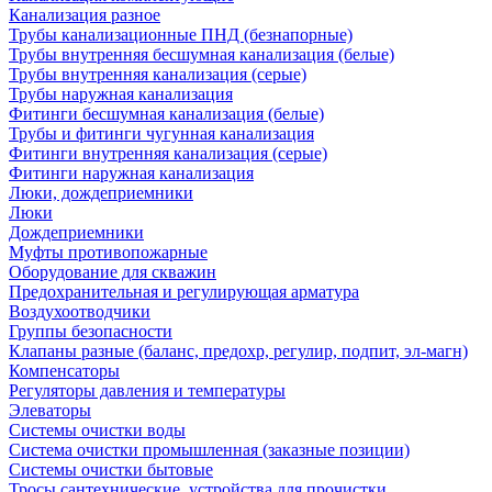
Канализация разное
Трубы канализационные ПНД (безнапорные)
Трубы внутренняя бесшумная канализация (белые)
Трубы внутренняя канализация (серые)
Трубы наружная канализация
Фитинги бесшумная канализация (белые)
Трубы и фитинги чугунная канализация
Фитинги внутренняя канализация (серые)
Фитинги наружная канализация
Люки, дождеприемники
Люки
Дождеприемники
Муфты противопожарные
Оборудование для скважин
Предохранительная и регулирующая арматура
Воздухоотводчики
Группы безопасности
Клапаны разные (баланс, предохр, регулир, подпит, эл-магн)
Компенсаторы
Регуляторы давления и температуры
Элеваторы
Системы очистки воды
Система очистки промышленная (заказные позиции)
Системы очистки бытовые
Тросы сантехнические, устройства для прочистки