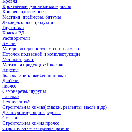
Кровля
Кровельные рулонные материалы
Кровля водосточное
Мастики, праймеры, битумы
Лакокрасочная продукция
Грунтовки
Краски ВД
Растворители
Эмали
Материалы для полов, стен и потолка
Потолок подвесной и комплектующие
Металлопрокат
Метизная продукция/Такелаж
Анкеры
Болты, гайки, шайбы, шпильки
Дюбели
прочее
Самонарезы, шурупы
Такелаж
Печное литьё
Строительная химия( смазки, реагенты, масла и др)
Дезинфицирующие средства
Смазки
Строительная химия прочее
Строительные материалы разное