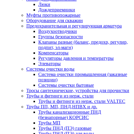
Люки
Дождеприемники
Муфты противопожарные
Оборудование для скважин
Предохранительная и регулирующая арматура
Воздухоотводчики
Группы безопасности
Клапаны разные (баланс, предохр, регулир,
подпит, эл-магн)
Компенсаторы
Регуляторы давления и температуры
Элеваторы
Системы очистки воды
Система очистки промышленная (заказные
позиции)
Системы очистки бытовые
Тросы сантехнические, устройства для прочистки
Трубы и фитинги из нерж. стали
Трубы и фитинги из нерж. стали VALTEC
Трубы ПП, МП, ПНД,НПВХ и др.
Трубы канализационные ПНД
(безнапорные) КОРСИС
Трубы МП
Трубы ПНД (ПЭ) газовые
Трубы ПНД (ПЭ) для воды