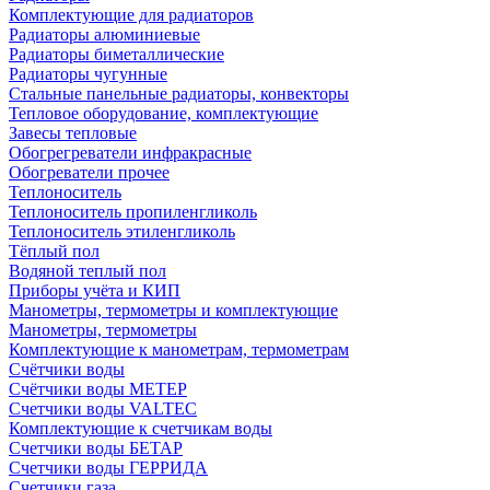
Комплектующие для радиаторов
Радиаторы алюминиевые
Радиаторы биметаллические
Радиаторы чугунные
Стальные панельные радиаторы, конвекторы
Тепловое оборудование, комплектующие
Завесы тепловые
Обогрегреватели инфракрасные
Обогреватели прочее
Теплоноситель
Теплоноситель пропиленгликоль
Теплоноситель этиленгликоль
Тёплый пол
Водяной теплый пол
Приборы учёта и КИП
Манометры, термометры и комплектующие
Манометры, термометры
Комплектующие к манометрам, термометрам
Счётчики воды
Счётчики воды МЕТЕР
Счетчики воды VALTEC
Комплектующие к счетчикам воды
Счетчики воды БЕТАР
Счетчики воды ГЕРРИДА
Счетчики газа