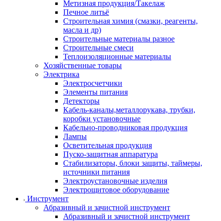
Метизная продукция/Такелаж
Печное литьё
Строительная химия (смазки, реагенты,
масла и др)
Строительные материалы разное
Строительные смеси
Теплоизоляционные материалы
Хозяйственные товары
Электрика
Электросчетчики
Элементы питания
Детекторы
Кабель-каналы,металлорукава, трубки,
коробки установочные
Кабельно-проводниковая продукция
Лампы
Осветительная продукция
Пуско-защитная аппаратура
Стабилизаторы, блоки защиты, таймеры,
источники питания
Электроустановочные изделия
Электрощитовое оборудование
Инструмент
Абразивный и зачистной инструмент
Абразивный и зачистной инструмент