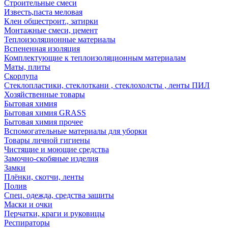
Строительные смеси
Известь,паста меловая
Клеи общестроит., затирки
Монтажные смеси, цемент
Теплоизоляционные материалы
Вспененная изоляция
Комплектующие к теплоизоляционным материалам
Маты, плиты
Скорлупа
Стеклопластики, стеклоткани , стеклохолсты , ленты ПИЛ
Хозяйственные товары
Бытовая химия
Бытовая химия GRASS
Бытовая химия прочее
Вспомогательные материалы для уборки
Товары личной гигиены
Чистящие и моющие средства
Замочно-скобяные изделия
Замки
Плёнки, скотчи, ленты
Полив
Спец. одежда, средства защиты
Маски и очки
Перчатки, краги и руковицы
Респираторы