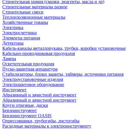
Строительная химия (смазки, реагенты, масла и др)
Строительные материалы разное
Строительные смеси
Теплоизоляционные материалы
Хозяйственные товары
Электрика
Электросчетчики
Элементы питания
Детекторы
Кабель-каналы,металлорукава, трубки, коробки установочные
Кабельно-проводниковая продукция
Лампы
Осветительная продукция
Пуско-защитная аппаратура
Стабилизаторы, блоки защиты, таймеры, источники питания
Электроустановочные изделия
Электрощитовое оборудование
Инструмент
Абразивный и зачистной инструмент
Абразивный и зачистной инструмент
Круги отрезные, диски
Бензоинструмент
Бензоинструмент OASIS
Опрессовщики, трубогибы, листогибы
Расходные материалы к электроинструменту