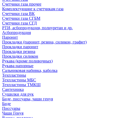
Счетчики газа прочее
Комплектующие к счетчикам газа
Счетчики газа ВК
Счетчики газа СГБМ
Счетчики газа СГД
РТИ, асбопродукция, полиуретан и др.
Асбопродукция
Паронит
Прокладки (паронит, резина, силикон, графит)
Прокладки паронит
Прокладки резина
Прокладки силикон
Рукава (кроме поливочных)
Рукава напорные
Сальниковая набивка, каболка
Техпластины
Техпластины МБС
Техпластины ТМКЩ
Сантехника
Сушилки для рук
Биде, писсуары, чаши генуя
Биде
Писсуары
Чаши Генуя
Ванны, поддоны