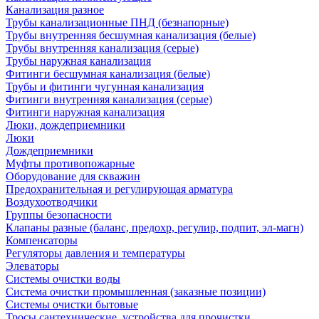
Канализация разное
Трубы канализационные ПНД (безнапорные)
Трубы внутренняя бесшумная канализация (белые)
Трубы внутренняя канализация (серые)
Трубы наружная канализация
Фитинги бесшумная канализация (белые)
Трубы и фитинги чугунная канализация
Фитинги внутренняя канализация (серые)
Фитинги наружная канализация
Люки, дождеприемники
Люки
Дождеприемники
Муфты противопожарные
Оборудование для скважин
Предохранительная и регулирующая арматура
Воздухоотводчики
Группы безопасности
Клапаны разные (баланс, предохр, регулир, подпит, эл-магн)
Компенсаторы
Регуляторы давления и температуры
Элеваторы
Системы очистки воды
Система очистки промышленная (заказные позиции)
Системы очистки бытовые
Тросы сантехнические, устройства для прочистки