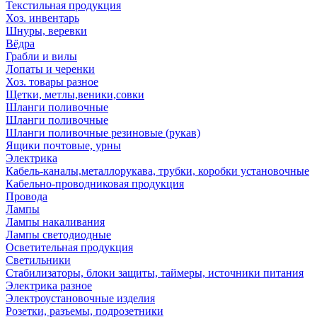
Текстильная продукция
Хоз. инвентарь
Шнуры, веревки
Вёдра
Грабли и вилы
Лопаты и черенки
Хоз. товары разное
Щетки, метлы,веники,совки
Шланги поливочные
Шланги поливочные
Шланги поливочные резиновые (рукав)
Ящики почтовые, урны
Электрика
Кабель-каналы,металлорукава, трубки, коробки установочные
Кабельно-проводниковая продукция
Провода
Лампы
Лампы накаливания
Лампы светодиодные
Осветительная продукция
Светильники
Стабилизаторы, блоки защиты, таймеры, источники питания
Электрика разное
Электроустановочные изделия
Розетки, разъемы, подрозетники