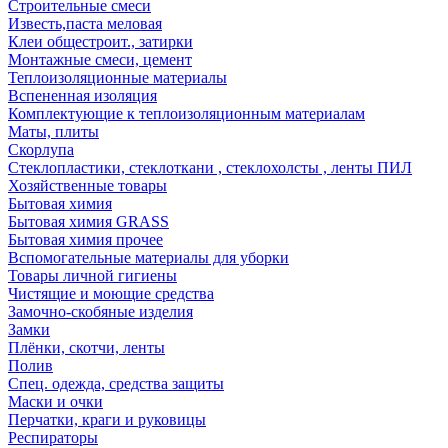
Строительные смеси
Известь,паста меловая
Клеи общестроит., затирки
Монтажные смеси, цемент
Теплоизоляционные материалы
Вспененная изоляция
Комплектующие к теплоизоляционным материалам
Маты, плиты
Скорлупа
Стеклопластики, стеклоткани , стеклохолсты , ленты ПИЛ
Хозяйственные товары
Бытовая химия
Бытовая химия GRASS
Бытовая химия прочее
Вспомогательные материалы для уборки
Товары личной гигиены
Чистящие и моющие средства
Замочно-скобяные изделия
Замки
Плёнки, скотчи, ленты
Полив
Спец. одежда, средства защиты
Маски и очки
Перчатки, краги и руковицы
Респираторы