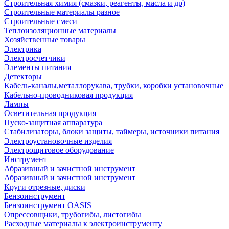
Строительная химия (смазки, реагенты, масла и др)
Строительные материалы разное
Строительные смеси
Теплоизоляционные материалы
Хозяйственные товары
Электрика
Электросчетчики
Элементы питания
Детекторы
Кабель-каналы,металлорукава, трубки, коробки установочные
Кабельно-проводниковая продукция
Лампы
Осветительная продукция
Пуско-защитная аппаратура
Стабилизаторы, блоки защиты, таймеры, источники питания
Электроустановочные изделия
Электрощитовое оборудование
Инструмент
Абразивный и зачистной инструмент
Абразивный и зачистной инструмент
Круги отрезные, диски
Бензоинструмент
Бензоинструмент OASIS
Опрессовщики, трубогибы, листогибы
Расходные материалы к электроинструменту