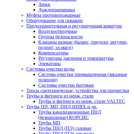
Люки
Дождеприемники
Муфты противопожарные
Оборудование для скважин
Предохранительная и регулирующая арматура
Воздухоотводчики
Группы безопасности
Клапаны разные (баланс, предохр, регулир,
подпит, эл-магн)
Компенсаторы
Регуляторы давления и температуры
Элеваторы
Системы очистки воды
Система очистки промышленная (заказные
позиции)
Системы очистки бытовые
Тросы сантехнические, устройства для прочистки
Трубы и фитинги из нерж. стали
Трубы и фитинги из нерж. стали VALTEC
Трубы ПП, МП, ПНД,НПВХ и др.
Трубы канализационные ПНД
(безнапорные) КОРСИС
Трубы МП
Трубы ПНД (ПЭ) газовые
Трубы ПНД (ПЭ) для воды