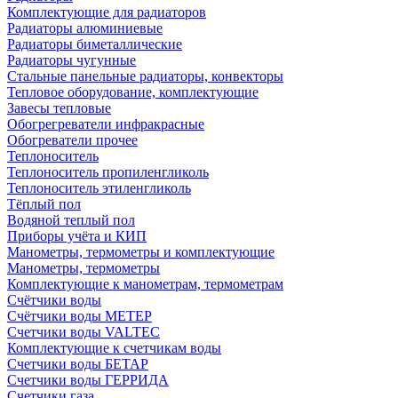
Комплектующие для радиаторов
Радиаторы алюминиевые
Радиаторы биметаллические
Радиаторы чугунные
Стальные панельные радиаторы, конвекторы
Тепловое оборудование, комплектующие
Завесы тепловые
Обогрегреватели инфракрасные
Обогреватели прочее
Теплоноситель
Теплоноситель пропиленгликоль
Теплоноситель этиленгликоль
Тёплый пол
Водяной теплый пол
Приборы учёта и КИП
Манометры, термометры и комплектующие
Манометры, термометры
Комплектующие к манометрам, термометрам
Счётчики воды
Счётчики воды МЕТЕР
Счетчики воды VALTEC
Комплектующие к счетчикам воды
Счетчики воды БЕТАР
Счетчики воды ГЕРРИДА
Счетчики газа