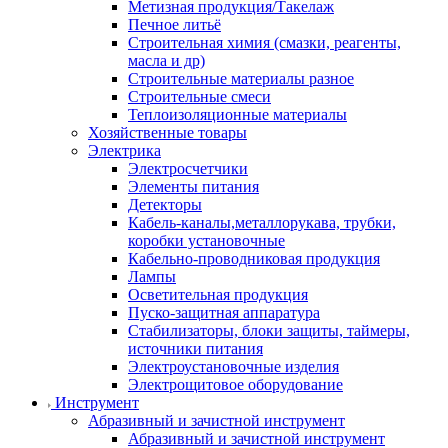
Метизная продукция/Такелаж
Печное литьё
Строительная химия (смазки, реагенты,
масла и др)
Строительные материалы разное
Строительные смеси
Теплоизоляционные материалы
Хозяйственные товары
Электрика
Электросчетчики
Элементы питания
Детекторы
Кабель-каналы,металлорукава, трубки,
коробки установочные
Кабельно-проводниковая продукция
Лампы
Осветительная продукция
Пуско-защитная аппаратура
Стабилизаторы, блоки защиты, таймеры,
источники питания
Электроустановочные изделия
Электрощитовое оборудование
Инструмент
Абразивный и зачистной инструмент
Абразивный и зачистной инструмент