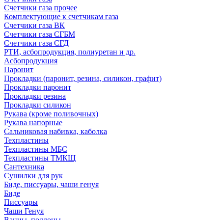
Счетчики газа прочее
Комплектующие к счетчикам газа
Счетчики газа ВК
Счетчики газа СГБМ
Счетчики газа СГД
РТИ, асбопродукция, полиуретан и др.
Асбопродукция
Паронит
Прокладки (паронит, резина, силикон, графит)
Прокладки паронит
Прокладки резина
Прокладки силикон
Рукава (кроме поливочных)
Рукава напорные
Сальниковая набивка, каболка
Техпластины
Техпластины МБС
Техпластины ТМКЩ
Сантехника
Сушилки для рук
Биде, писсуары, чаши генуя
Биде
Писсуары
Чаши Генуя
Ванны, поддоны