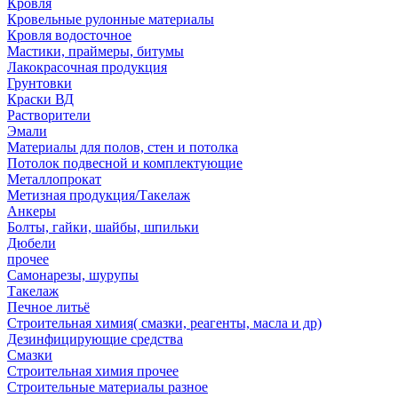
Кровля
Кровельные рулонные материалы
Кровля водосточное
Мастики, праймеры, битумы
Лакокрасочная продукция
Грунтовки
Краски ВД
Растворители
Эмали
Материалы для полов, стен и потолка
Потолок подвесной и комплектующие
Металлопрокат
Метизная продукция/Такелаж
Анкеры
Болты, гайки, шайбы, шпильки
Дюбели
прочее
Самонарезы, шурупы
Такелаж
Печное литьё
Строительная химия( смазки, реагенты, масла и др)
Дезинфицирующие средства
Смазки
Строительная химия прочее
Строительные материалы разное