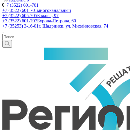
+7 (3522) 601-701
+7 (3522) 601-701
многоканальный
+7 (3522) 605-705
Бажова, 97
+7 (3522) 601-707
Бурова-Петрова, 60
+7 (35253) 3-16-01
г. Шадринск, ул. Михайловская, 74