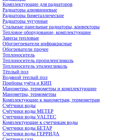
Комплектующие для радиаторов
Радиаторы алюминиевые
Радиаторы биметаллические
Радиаторы чугунные
Стальные панельные радиаторы, конвекторы
Тепловое оборудование, комплектующие
Завесы тепловые
Обогрегреватели инфракрасные
Обогреватели прочее
Теплоноситель
Теплоноситель пропиленгликоль
Теплоноситель этиленгликоль
Тёплый пол
Водяной теплый пол
Приборы учёта и КИП
Манометры, термометры и комплектующие
Манометры, термометры
Комплектующие к манометрам, термометрам
Счётчики воды
Счётчики воды МЕТЕР
Счетчики воды VALTEC
Комплектующие к счетчикам воды
Счетчики воды БЕТАР
Счетчики воды ГЕРРИДА
Счетчики газа