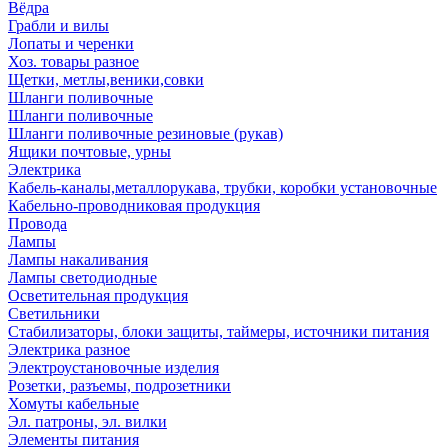
Вёдра
Грабли и вилы
Лопаты и черенки
Хоз. товары разное
Щетки, метлы,веники,совки
Шланги поливочные
Шланги поливочные
Шланги поливочные резиновые (рукав)
Ящики почтовые, урны
Электрика
Кабель-каналы,металлорукава, трубки, коробки установочные
Кабельно-проводниковая продукция
Провода
Лампы
Лампы накаливания
Лампы светодиодные
Осветительная продукция
Светильники
Стабилизаторы, блоки защиты, таймеры, источники питания
Электрика разное
Электроустановочные изделия
Розетки, разъемы, подрозетники
Хомуты кабельные
Эл. патроны, эл. вилки
Элементы питания