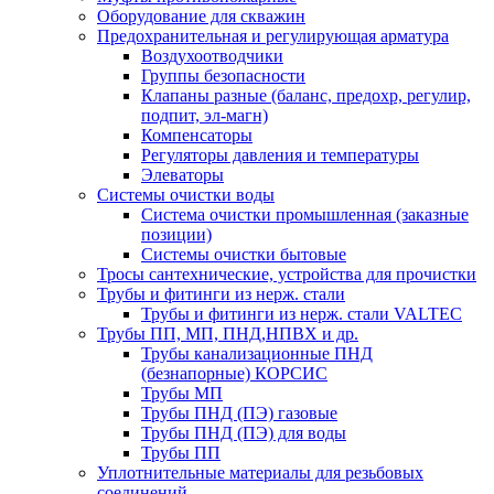
Оборудование для скважин
Предохранительная и регулирующая арматура
Воздухоотводчики
Группы безопасности
Клапаны разные (баланс, предохр, регулир,
подпит, эл-магн)
Компенсаторы
Регуляторы давления и температуры
Элеваторы
Системы очистки воды
Система очистки промышленная (заказные
позиции)
Системы очистки бытовые
Тросы сантехнические, устройства для прочистки
Трубы и фитинги из нерж. стали
Трубы и фитинги из нерж. стали VALTEC
Трубы ПП, МП, ПНД,НПВХ и др.
Трубы канализационные ПНД
(безнапорные) КОРСИС
Трубы МП
Трубы ПНД (ПЭ) газовые
Трубы ПНД (ПЭ) для воды
Трубы ПП
Уплотнительные материалы для резьбовых
соединений