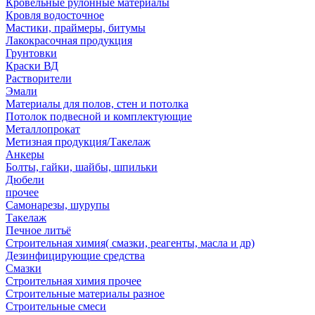
Кровельные рулонные материалы
Кровля водосточное
Мастики, праймеры, битумы
Лакокрасочная продукция
Грунтовки
Краски ВД
Растворители
Эмали
Материалы для полов, стен и потолка
Потолок подвесной и комплектующие
Металлопрокат
Метизная продукция/Такелаж
Анкеры
Болты, гайки, шайбы, шпильки
Дюбели
прочее
Самонарезы, шурупы
Такелаж
Печное литьё
Строительная химия( смазки, реагенты, масла и др)
Дезинфицирующие средства
Смазки
Строительная химия прочее
Строительные материалы разное
Строительные смеси