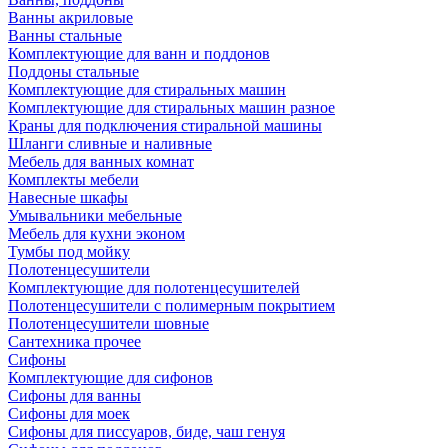
Ванны акриловые
Ванны стальные
Комплектующие для ванн и поддонов
Поддоны стальные
Комплектующие для стиральных машин
Комплектующие для стиральных машин разное
Краны для подключения стиральной машины
Шланги сливные и наливные
Мебель для ванных комнат
Комплекты мебели
Навесные шкафы
Умывальники мебельные
Мебель для кухни эконом
Тумбы под мойку
Полотенцесушители
Комплектующие для полотенцесушителей
Полотенцесушители с полимерным покрытием
Полотенцесушители шовные
Сантехника прочее
Сифоны
Комплектующие для сифонов
Сифоны для ванны
Сифоны для моек
Сифоны для писсуаров, биде, чаш генуя