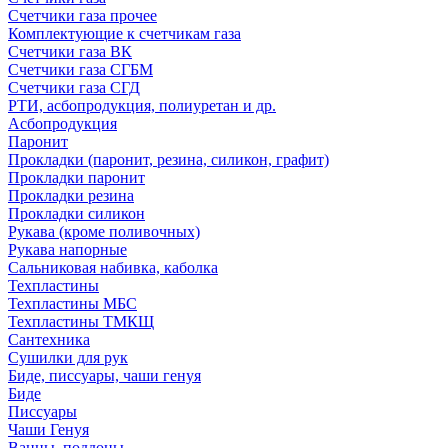
Счетчики газа прочее
Комплектующие к счетчикам газа
Счетчики газа ВК
Счетчики газа СГБМ
Счетчики газа СГД
РТИ, асбопродукция, полиуретан и др.
Асбопродукция
Паронит
Прокладки (паронит, резина, силикон, графит)
Прокладки паронит
Прокладки резина
Прокладки силикон
Рукава (кроме поливочных)
Рукава напорные
Сальниковая набивка, каболка
Техпластины
Техпластины МБС
Техпластины ТМКЩ
Сантехника
Сушилки для рук
Биде, писсуары, чаши генуя
Биде
Писсуары
Чаши Генуя
Ванны, поддоны