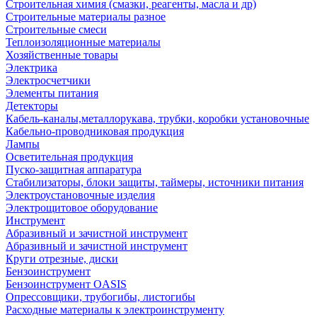
Строительная химия (смазки, реагенты, масла и др)
Строительные материалы разное
Строительные смеси
Теплоизоляционные материалы
Хозяйственные товары
Электрика
Электросчетчики
Элементы питания
Детекторы
Кабель-каналы,металлорукава, трубки, коробки установочные
Кабельно-проводниковая продукция
Лампы
Осветительная продукция
Пуско-защитная аппаратура
Стабилизаторы, блоки защиты, таймеры, источники питания
Электроустановочные изделия
Электрощитовое оборудование
Инструмент
Абразивный и зачистной инструмент
Абразивный и зачистной инструмент
Круги отрезные, диски
Бензоинструмент
Бензоинструмент OASIS
Опрессовщики, трубогибы, листогибы
Расходные материалы к электроинструменту