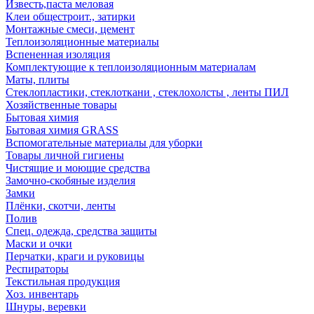
Известь,паста меловая
Клеи общестроит., затирки
Монтажные смеси, цемент
Теплоизоляционные материалы
Вспененная изоляция
Комплектующие к теплоизоляционным материалам
Маты, плиты
Стеклопластики, стеклоткани , стеклохолсты , ленты ПИЛ
Хозяйственные товары
Бытовая химия
Бытовая химия GRASS
Вспомогательные материалы для уборки
Товары личной гигиены
Чистящие и моющие средства
Замочно-скобяные изделия
Замки
Плёнки, скотчи, ленты
Полив
Спец. одежда, средства защиты
Маски и очки
Перчатки, краги и руковицы
Респираторы
Текстильная продукция
Хоз. инвентарь
Шнуры, веревки