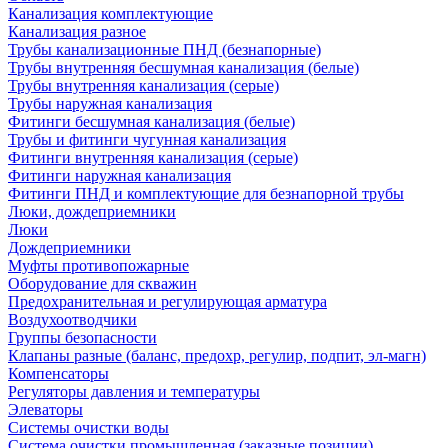
Канализация комплектующие
Канализация разное
Трубы канализационные ПНД (безнапорные)
Трубы внутренняя бесшумная канализация (белые)
Трубы внутренняя канализация (серые)
Трубы наружная канализация
Фитинги бесшумная канализация (белые)
Трубы и фитинги чугунная канализация
Фитинги внутренняя канализация (серые)
Фитинги наружная канализация
Фитинги ПНД и комплектующие для безнапорной трубы
Люки, дождеприемники
Люки
Дождеприемники
Муфты противопожарные
Оборудование для скважин
Предохранительная и регулирующая арматура
Воздухоотводчики
Группы безопасности
Клапаны разные (баланс, предохр, регулир, подпит, эл-магн)
Компенсаторы
Регуляторы давления и температуры
Элеваторы
Системы очистки воды
Система очистки промышленная (заказные позиции)