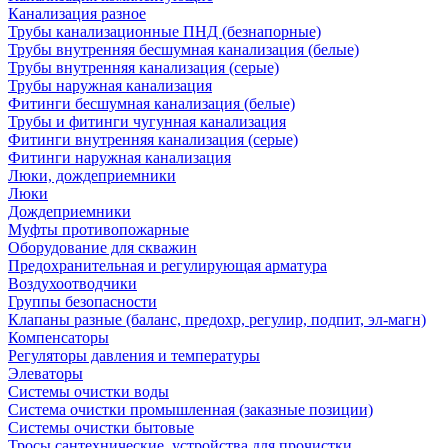
Канализация разное
Трубы канализационные ПНД (безнапорные)
Трубы внутренняя бесшумная канализация (белые)
Трубы внутренняя канализация (серые)
Трубы наружная канализация
Фитинги бесшумная канализация (белые)
Трубы и фитинги чугунная канализация
Фитинги внутренняя канализация (серые)
Фитинги наружная канализация
Люки, дождеприемники
Люки
Дождеприемники
Муфты противопожарные
Оборудование для скважин
Предохранительная и регулирующая арматура
Воздухоотводчики
Группы безопасности
Клапаны разные (баланс, предохр, регулир, подпит, эл-магн)
Компенсаторы
Регуляторы давления и температуры
Элеваторы
Системы очистки воды
Система очистки промышленная (заказные позиции)
Системы очистки бытовые
Тросы сантехнические, устройства для прочистки