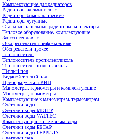
Комплектующие для радиаторов
Радиаторы алюминиевые
Радиаторы биметаллические
Радиаторы чугунные
Стальные панельные радиаторы, конвекторы
Тепловое оборудование, комплектующие
Завесы тепловые
Обогрегреватели инфракрасные
Обогреватели прочее
Теплоноситель
Теплоноситель пропиленгликоль
Теплоноситель этиленгликоль
Тёплый пол
Водяной теплый пол
Приборы учёта и КИП
Манометры, термометры и комплектующие
Манометры, термометры
Комплектующие к манометрам, термометрам
Счётчики воды
Счётчики воды МЕТЕР
Счетчики воды VALTEC
Комплектующие к счетчикам воды
Счетчики воды БЕТАР
Счетчики воды ГЕРРИДА
Счетчики газа