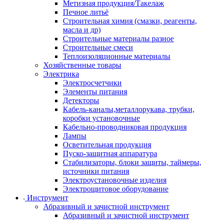
Метизная продукция/Такелаж
Печное литьё
Строительная химия (смазки, реагенты,
масла и др)
Строительные материалы разное
Строительные смеси
Теплоизоляционные материалы
Хозяйственные товары
Электрика
Электросчетчики
Элементы питания
Детекторы
Кабель-каналы,металлорукава, трубки,
коробки установочные
Кабельно-проводниковая продукция
Лампы
Осветительная продукция
Пуско-защитная аппаратура
Стабилизаторы, блоки защиты, таймеры,
источники питания
Электроустановочные изделия
Электрощитовое оборудование
Инструмент
Абразивный и зачистной инструмент
Абразивный и зачистной инструмент