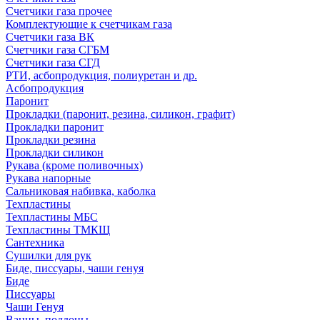
Счетчики газа прочее
Комплектующие к счетчикам газа
Счетчики газа ВК
Счетчики газа СГБМ
Счетчики газа СГД
РТИ, асбопродукция, полиуретан и др.
Асбопродукция
Паронит
Прокладки (паронит, резина, силикон, графит)
Прокладки паронит
Прокладки резина
Прокладки силикон
Рукава (кроме поливочных)
Рукава напорные
Сальниковая набивка, каболка
Техпластины
Техпластины МБС
Техпластины ТМКЩ
Сантехника
Сушилки для рук
Биде, писсуары, чаши генуя
Биде
Писсуары
Чаши Генуя
Ванны, поддоны