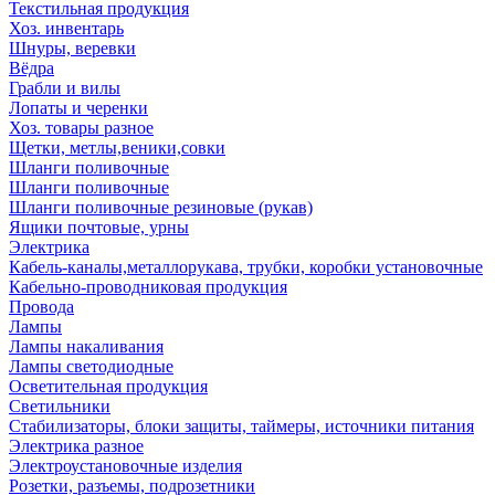
Текстильная продукция
Хоз. инвентарь
Шнуры, веревки
Вёдра
Грабли и вилы
Лопаты и черенки
Хоз. товары разное
Щетки, метлы,веники,совки
Шланги поливочные
Шланги поливочные
Шланги поливочные резиновые (рукав)
Ящики почтовые, урны
Электрика
Кабель-каналы,металлорукава, трубки, коробки установочные
Кабельно-проводниковая продукция
Провода
Лампы
Лампы накаливания
Лампы светодиодные
Осветительная продукция
Светильники
Стабилизаторы, блоки защиты, таймеры, источники питания
Электрика разное
Электроустановочные изделия
Розетки, разъемы, подрозетники