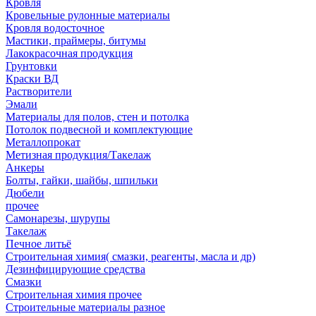
Кровля
Кровельные рулонные материалы
Кровля водосточное
Мастики, праймеры, битумы
Лакокрасочная продукция
Грунтовки
Краски ВД
Растворители
Эмали
Материалы для полов, стен и потолка
Потолок подвесной и комплектующие
Металлопрокат
Метизная продукция/Такелаж
Анкеры
Болты, гайки, шайбы, шпильки
Дюбели
прочее
Самонарезы, шурупы
Такелаж
Печное литьё
Строительная химия( смазки, реагенты, масла и др)
Дезинфицирующие средства
Смазки
Строительная химия прочее
Строительные материалы разное