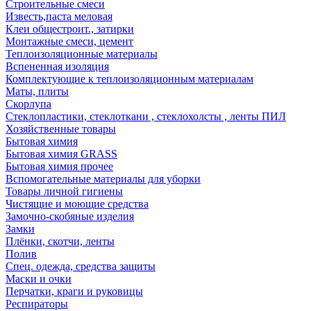
Строительные смеси
Известь,паста меловая
Клеи общестроит., затирки
Монтажные смеси, цемент
Теплоизоляционные материалы
Вспененная изоляция
Комплектующие к теплоизоляционным материалам
Маты, плиты
Скорлупа
Стеклопластики, стеклоткани , стеклохолсты , ленты ПИЛ
Хозяйственные товары
Бытовая химия
Бытовая химия GRASS
Бытовая химия прочее
Вспомогательные материалы для уборки
Товары личной гигиены
Чистящие и моющие средства
Замочно-скобяные изделия
Замки
Плёнки, скотчи, ленты
Полив
Спец. одежда, средства защиты
Маски и очки
Перчатки, краги и руковицы
Респираторы