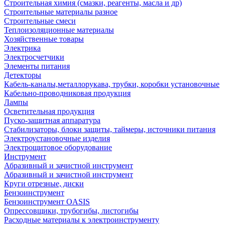
Строительная химия (смазки, реагенты, масла и др)
Строительные материалы разное
Строительные смеси
Теплоизоляционные материалы
Хозяйственные товары
Электрика
Электросчетчики
Элементы питания
Детекторы
Кабель-каналы,металлорукава, трубки, коробки установочные
Кабельно-проводниковая продукция
Лампы
Осветительная продукция
Пуско-защитная аппаратура
Стабилизаторы, блоки защиты, таймеры, источники питания
Электроустановочные изделия
Электрощитовое оборудование
Инструмент
Абразивный и зачистной инструмент
Абразивный и зачистной инструмент
Круги отрезные, диски
Бензоинструмент
Бензоинструмент OASIS
Опрессовщики, трубогибы, листогибы
Расходные материалы к электроинструменту