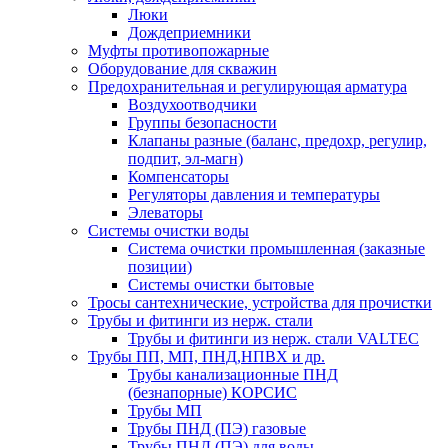
Люки
Дождеприемники
Муфты противопожарные
Оборудование для скважин
Предохранительная и регулирующая арматура
Воздухоотводчики
Группы безопасности
Клапаны разные (баланс, предохр, регулир,
подпит, эл-магн)
Компенсаторы
Регуляторы давления и температуры
Элеваторы
Системы очистки воды
Система очистки промышленная (заказные
позиции)
Системы очистки бытовые
Тросы сантехнические, устройства для прочистки
Трубы и фитинги из нерж. стали
Трубы и фитинги из нерж. стали VALTEC
Трубы ПП, МП, ПНД,НПВХ и др.
Трубы канализационные ПНД
(безнапорные) КОРСИС
Трубы МП
Трубы ПНД (ПЭ) газовые
Трубы ПНД (ПЭ) для воды