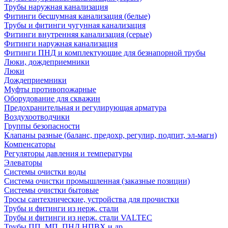
Трубы наружная канализация
Фитинги бесшумная канализация (белые)
Трубы и фитинги чугунная канализация
Фитинги внутренняя канализация (серые)
Фитинги наружная канализация
Фитинги ПНД и комплектующие для безнапорной трубы
Люки, дождеприемники
Люки
Дождеприемники
Муфты противопожарные
Оборудование для скважин
Предохранительная и регулирующая арматура
Воздухоотводчики
Группы безопасности
Клапаны разные (баланс, предохр, регулир, подпит, эл-магн)
Компенсаторы
Регуляторы давления и температуры
Элеваторы
Системы очистки воды
Система очистки промышленная (заказные позиции)
Системы очистки бытовые
Тросы сантехнические, устройства для прочистки
Трубы и фитинги из нерж. стали
Трубы и фитинги из нерж. стали VALTEC
Трубы ПП, МП, ПНД,НПВХ и др.