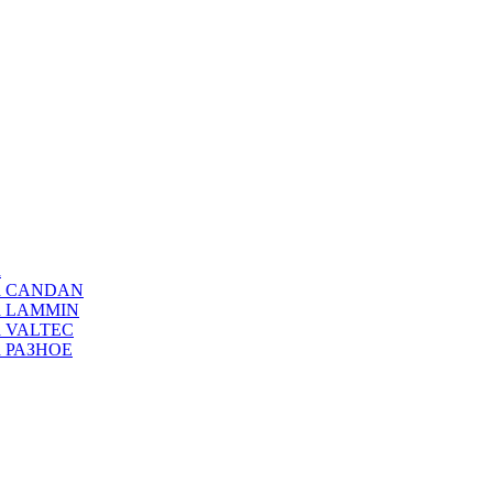
а
ода CANDAN
да LAMMIN
да VALTEC
да РАЗНОЕ