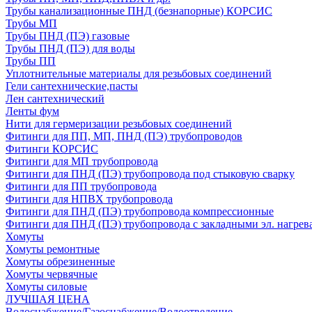
Трубы канализационные ПНД (безнапорные) КОРСИС
Трубы МП
Трубы ПНД (ПЭ) газовые
Трубы ПНД (ПЭ) для воды
Трубы ПП
Уплотнительные материалы для резьбовых соединений
Гели сантехнические,пасты
Лен сантехнический
Ленты фум
Нити для гермеризации резьбовых соединений
Фитинги для ПП, МП, ПНД (ПЭ) трубопроводов
Фитинги КОРСИС
Фитинги для МП трубопровода
Фитинги для ПНД (ПЭ) трубопровода под стыковую сварку
Фитинги для ПП трубопровода
Фитинги для НПВХ трубопровода
Фитинги для ПНД (ПЭ) трубопровода компрессионные
Фитинги для ПНД (ПЭ) трубопровода с закладными эл. нагрев
Хомуты
Хомуты ремонтные
Хомуты обрезиненные
Хомуты червячные
Хомуты силовые
ЛУЧШАЯ ЦЕНА
Водоснабжение/Газоснабжение/Водоотведение