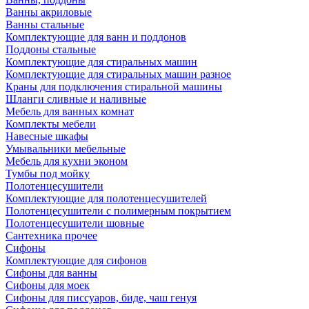
Ванны акриловые
Ванны стальные
Комплектующие для ванн и поддонов
Поддоны стальные
Комплектующие для стиральных машин
Комплектующие для стиральных машин разное
Краны для подключения стиральной машины
Шланги сливные и наливные
Мебель для ванных комнат
Комплекты мебели
Навесные шкафы
Умывальники мебельные
Мебель для кухни эконом
Тумбы под мойку
Полотенцесушители
Комплектующие для полотенцесушителей
Полотенцесушители с полимерным покрытием
Полотенцесушители шовные
Сантехника прочее
Сифоны
Комплектующие для сифонов
Сифоны для ванны
Сифоны для моек
Сифоны для писсуаров, биде, чаш генуя