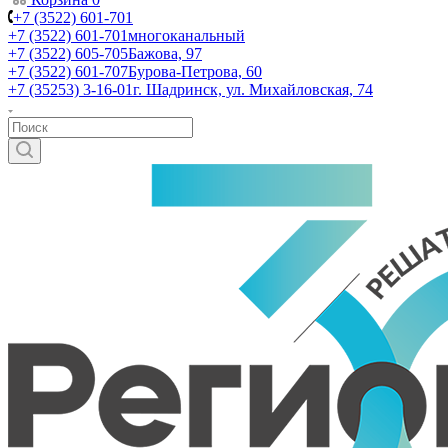
+7 (3522) 601-701
+7 (3522) 601-701
многоканальный
+7 (3522) 605-705
Бажова, 97
+7 (3522) 601-707
Бурова-Петрова, 60
+7 (35253) 3-16-01
г. Шадринск, ул. Михайловская, 74