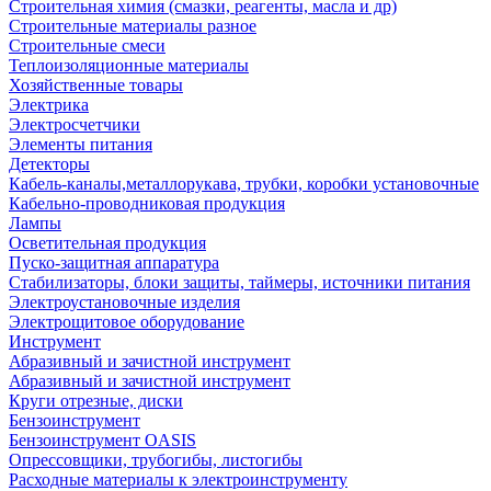
Строительная химия (смазки, реагенты, масла и др)
Строительные материалы разное
Строительные смеси
Теплоизоляционные материалы
Хозяйственные товары
Электрика
Электросчетчики
Элементы питания
Детекторы
Кабель-каналы,металлорукава, трубки, коробки установочные
Кабельно-проводниковая продукция
Лампы
Осветительная продукция
Пуско-защитная аппаратура
Стабилизаторы, блоки защиты, таймеры, источники питания
Электроустановочные изделия
Электрощитовое оборудование
Инструмент
Абразивный и зачистной инструмент
Абразивный и зачистной инструмент
Круги отрезные, диски
Бензоинструмент
Бензоинструмент OASIS
Опрессовщики, трубогибы, листогибы
Расходные материалы к электроинструменту