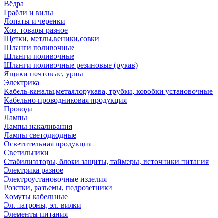
Вёдра
Грабли и вилы
Лопаты и черенки
Хоз. товары разное
Щетки, метлы,веники,совки
Шланги поливочные
Шланги поливочные
Шланги поливочные резиновые (рукав)
Ящики почтовые, урны
Электрика
Кабель-каналы,металлорукава, трубки, коробки установочные
Кабельно-проводниковая продукция
Провода
Лампы
Лампы накаливания
Лампы светодиодные
Осветительная продукция
Светильники
Стабилизаторы, блоки защиты, таймеры, источники питания
Электрика разное
Электроустановочные изделия
Розетки, разъемы, подрозетники
Хомуты кабельные
Эл. патроны, эл. вилки
Элементы питания