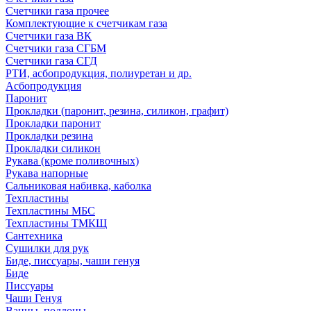
Счетчики газа прочее
Комплектующие к счетчикам газа
Счетчики газа ВК
Счетчики газа СГБМ
Счетчики газа СГД
РТИ, асбопродукция, полиуретан и др.
Асбопродукция
Паронит
Прокладки (паронит, резина, силикон, графит)
Прокладки паронит
Прокладки резина
Прокладки силикон
Рукава (кроме поливочных)
Рукава напорные
Сальниковая набивка, каболка
Техпластины
Техпластины МБС
Техпластины ТМКЩ
Сантехника
Сушилки для рук
Биде, писсуары, чаши генуя
Биде
Писсуары
Чаши Генуя
Ванны, поддоны