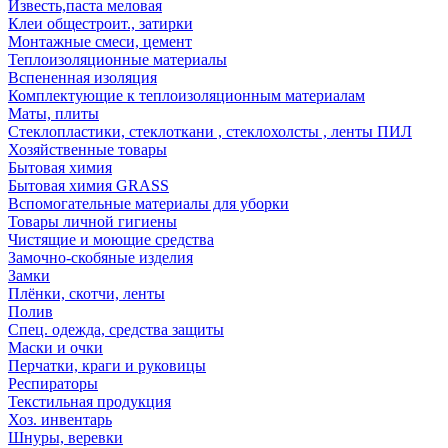
Известь,паста меловая
Клеи общестроит., затирки
Монтажные смеси, цемент
Теплоизоляционные материалы
Вспененная изоляция
Комплектующие к теплоизоляционным материалам
Маты, плиты
Стеклопластики, стеклоткани , стеклохолсты , ленты ПИЛ
Хозяйственные товары
Бытовая химия
Бытовая химия GRASS
Вспомогательные материалы для уборки
Товары личной гигиены
Чистящие и моющие средства
Замочно-скобяные изделия
Замки
Плёнки, скотчи, ленты
Полив
Спец. одежда, средства защиты
Маски и очки
Перчатки, краги и руковицы
Респираторы
Текстильная продукция
Хоз. инвентарь
Шнуры, веревки