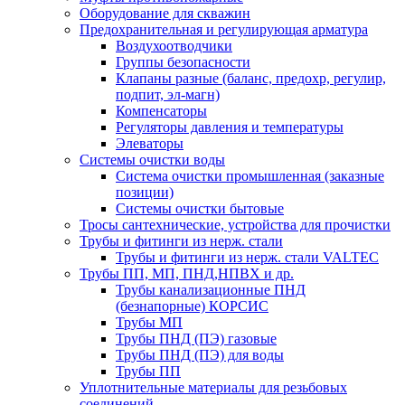
Оборудование для скважин
Предохранительная и регулирующая арматура
Воздухоотводчики
Группы безопасности
Клапаны разные (баланс, предохр, регулир,
подпит, эл-магн)
Компенсаторы
Регуляторы давления и температуры
Элеваторы
Системы очистки воды
Система очистки промышленная (заказные
позиции)
Системы очистки бытовые
Тросы сантехнические, устройства для прочистки
Трубы и фитинги из нерж. стали
Трубы и фитинги из нерж. стали VALTEC
Трубы ПП, МП, ПНД,НПВХ и др.
Трубы канализационные ПНД
(безнапорные) КОРСИС
Трубы МП
Трубы ПНД (ПЭ) газовые
Трубы ПНД (ПЭ) для воды
Трубы ПП
Уплотнительные материалы для резьбовых
соединений