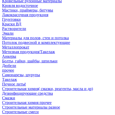
Кровельные рулонные материалы
Кровля водосточное
Мастики, праймеры, битумы
Лакокрасочная продукция
Грунтовки
Краски ВД
Растворители
Эмали
Материалы для полов, стен и потолка
Потолок подвесной и комплектующие
Металлопрокат
Метизная продукция/Такелаж
Анкеры
Болты, гайки, шайбы, шпильки
Дюбели
прочее
Самонарезы, шурупы
Такелаж
Печное литьё
Строительная химия( смазки, реагенты, масла и др)
Дезинфицирующие средства
Смазки
Строительная химия прочее
Строительные материалы разное
Строительные смеси