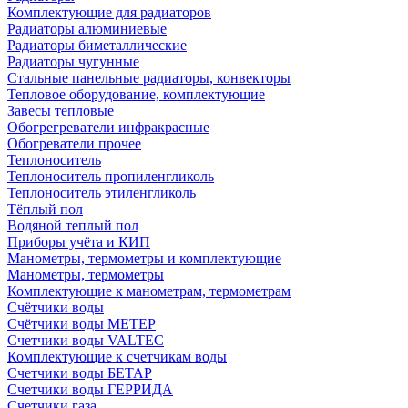
Комплектующие для радиаторов
Радиаторы алюминиевые
Радиаторы биметаллические
Радиаторы чугунные
Стальные панельные радиаторы, конвекторы
Тепловое оборудование, комплектующие
Завесы тепловые
Обогрегреватели инфракрасные
Обогреватели прочее
Теплоноситель
Теплоноситель пропиленгликоль
Теплоноситель этиленгликоль
Тёплый пол
Водяной теплый пол
Приборы учёта и КИП
Манометры, термометры и комплектующие
Манометры, термометры
Комплектующие к манометрам, термометрам
Счётчики воды
Счётчики воды МЕТЕР
Счетчики воды VALTEC
Комплектующие к счетчикам воды
Счетчики воды БЕТАР
Счетчики воды ГЕРРИДА
Счетчики газа