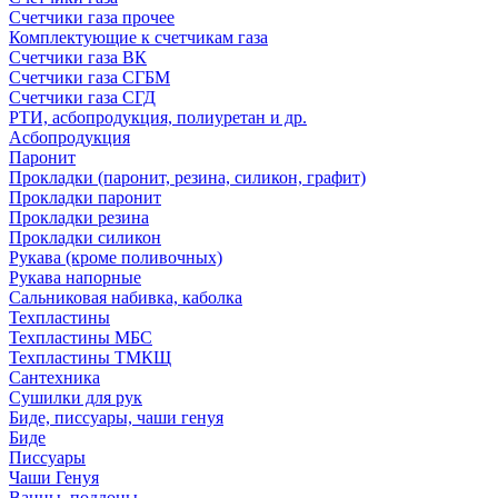
Счетчики газа прочее
Комплектующие к счетчикам газа
Счетчики газа ВК
Счетчики газа СГБМ
Счетчики газа СГД
РТИ, асбопродукция, полиуретан и др.
Асбопродукция
Паронит
Прокладки (паронит, резина, силикон, графит)
Прокладки паронит
Прокладки резина
Прокладки силикон
Рукава (кроме поливочных)
Рукава напорные
Сальниковая набивка, каболка
Техпластины
Техпластины МБС
Техпластины ТМКЩ
Сантехника
Сушилки для рук
Биде, писсуары, чаши генуя
Биде
Писсуары
Чаши Генуя
Ванны, поддоны