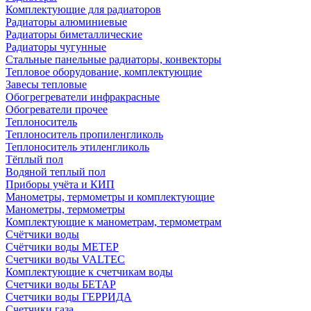
Комплектующие для радиаторов
Радиаторы алюминиевые
Радиаторы биметаллические
Радиаторы чугунные
Стальные панельные радиаторы, конвекторы
Тепловое оборудование, комплектующие
Завесы тепловые
Обогрегреватели инфракрасные
Обогреватели прочее
Теплоноситель
Теплоноситель пропиленгликоль
Теплоноситель этиленгликоль
Тёплый пол
Водяной теплый пол
Приборы учёта и КИП
Манометры, термометры и комплектующие
Манометры, термометры
Комплектующие к манометрам, термометрам
Счётчики воды
Счётчики воды МЕТЕР
Счетчики воды VALTEC
Комплектующие к счетчикам воды
Счетчики воды БЕТАР
Счетчики воды ГЕРРИДА
Счетчики газа