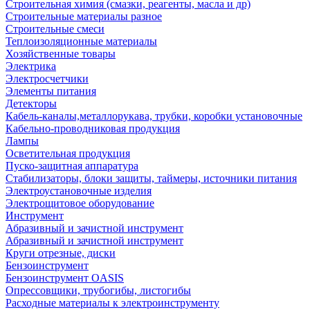
Строительная химия (смазки, реагенты, масла и др)
Строительные материалы разное
Строительные смеси
Теплоизоляционные материалы
Хозяйственные товары
Электрика
Электросчетчики
Элементы питания
Детекторы
Кабель-каналы,металлорукава, трубки, коробки установочные
Кабельно-проводниковая продукция
Лампы
Осветительная продукция
Пуско-защитная аппаратура
Стабилизаторы, блоки защиты, таймеры, источники питания
Электроустановочные изделия
Электрощитовое оборудование
Инструмент
Абразивный и зачистной инструмент
Абразивный и зачистной инструмент
Круги отрезные, диски
Бензоинструмент
Бензоинструмент OASIS
Опрессовщики, трубогибы, листогибы
Расходные материалы к электроинструменту