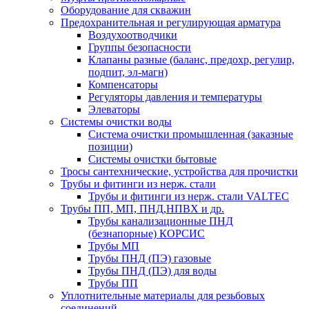
Оборудование для скважин
Предохранительная и регулирующая арматура
Воздухоотводчики
Группы безопасности
Клапаны разные (баланс, предохр, регулир,
подпит, эл-магн)
Компенсаторы
Регуляторы давления и температуры
Элеваторы
Системы очистки воды
Система очистки промышленная (заказные
позиции)
Системы очистки бытовые
Тросы сантехнические, устройства для прочистки
Трубы и фитинги из нерж. стали
Трубы и фитинги из нерж. стали VALTEC
Трубы ПП, МП, ПНД,НПВХ и др.
Трубы канализационные ПНД
(безнапорные) КОРСИС
Трубы МП
Трубы ПНД (ПЭ) газовые
Трубы ПНД (ПЭ) для воды
Трубы ПП
Уплотнительные материалы для резьбовых
соединений