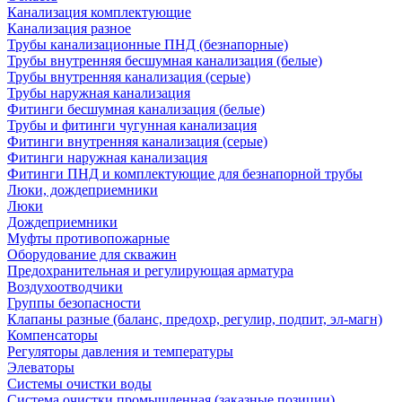
Канализация комплектующие
Канализация разное
Трубы канализационные ПНД (безнапорные)
Трубы внутренняя бесшумная канализация (белые)
Трубы внутренняя канализация (серые)
Трубы наружная канализация
Фитинги бесшумная канализация (белые)
Трубы и фитинги чугунная канализация
Фитинги внутренняя канализация (серые)
Фитинги наружная канализация
Фитинги ПНД и комплектующие для безнапорной трубы
Люки, дождеприемники
Люки
Дождеприемники
Муфты противопожарные
Оборудование для скважин
Предохранительная и регулирующая арматура
Воздухоотводчики
Группы безопасности
Клапаны разные (баланс, предохр, регулир, подпит, эл-магн)
Компенсаторы
Регуляторы давления и температуры
Элеваторы
Системы очистки воды
Система очистки промышленная (заказные позиции)