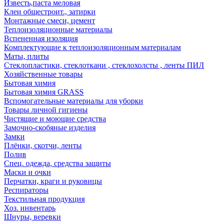
Известь,паста меловая
Клеи общестроит., затирки
Монтажные смеси, цемент
Теплоизоляционные материалы
Вспененная изоляция
Комплектующие к теплоизоляционным материалам
Маты, плиты
Стеклопластики, стеклоткани , стеклохолсты , ленты ПИЛ
Хозяйственные товары
Бытовая химия
Бытовая химия GRASS
Вспомогательные материалы для уборки
Товары личной гигиены
Чистящие и моющие средства
Замочно-скобяные изделия
Замки
Плёнки, скотчи, ленты
Полив
Спец. одежда, средства защиты
Маски и очки
Перчатки, краги и руковицы
Респираторы
Текстильная продукция
Хоз. инвентарь
Шнуры, веревки