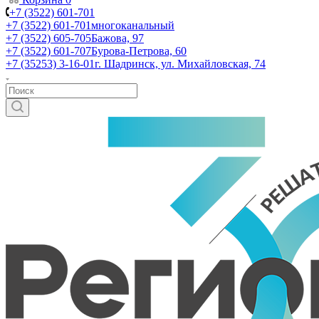
+7 (3522) 601-701
+7 (3522) 601-701
многоканальный
+7 (3522) 605-705
Бажова, 97
+7 (3522) 601-707
Бурова-Петрова, 60
+7 (35253) 3-16-01
г. Шадринск, ул. Михайловская, 74