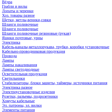
Вёдра
Грабли и вилы
Лопаты и черенки
Хоз. товары разное
Щетки, метлы,веники,совки
Шланги поливочные
Шланги поливочные
Шланги поливочные резиновые (рукав)
Ящики почтовые, урны
Электрика
Кабель-каналы,металлорукава, трубки, коробки установочные
Кабельно-проводниковая продукция
Провода
Лампы
Лампы накаливания
Лампы светодиодные
Осветительная продукция
Светильники
Стабилизаторы, блоки защиты, таймеры, источники питания
Электрика разное
Электроустановочные изделия
Розетки, разъемы, подрозетники
Хомуты кабельные
Эл. патроны, эл. вилки
Элементы питания