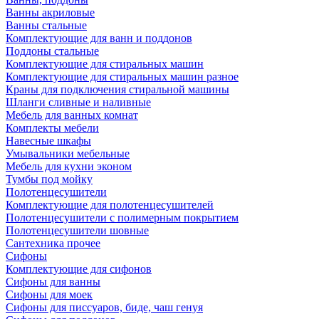
Ванны акриловые
Ванны стальные
Комплектующие для ванн и поддонов
Поддоны стальные
Комплектующие для стиральных машин
Комплектующие для стиральных машин разное
Краны для подключения стиральной машины
Шланги сливные и наливные
Мебель для ванных комнат
Комплекты мебели
Навесные шкафы
Умывальники мебельные
Мебель для кухни эконом
Тумбы под мойку
Полотенцесушители
Комплектующие для полотенцесушителей
Полотенцесушители с полимерным покрытием
Полотенцесушители шовные
Сантехника прочее
Сифоны
Комплектующие для сифонов
Сифоны для ванны
Сифоны для моек
Сифоны для писсуаров, биде, чаш генуя