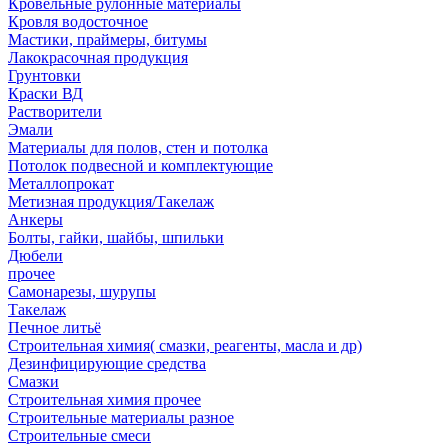
Кровельные рулонные материалы
Кровля водосточное
Мастики, праймеры, битумы
Лакокрасочная продукция
Грунтовки
Краски ВД
Растворители
Эмали
Материалы для полов, стен и потолка
Потолок подвесной и комплектующие
Металлопрокат
Метизная продукция/Такелаж
Анкеры
Болты, гайки, шайбы, шпильки
Дюбели
прочее
Самонарезы, шурупы
Такелаж
Печное литьё
Строительная химия( смазки, реагенты, масла и др)
Дезинфицирующие средства
Смазки
Строительная химия прочее
Строительные материалы разное
Строительные смеси