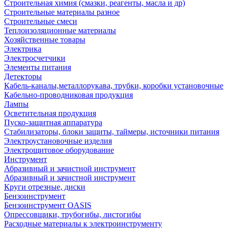
Строительная химия (смазки, реагенты, масла и др)
Строительные материалы разное
Строительные смеси
Теплоизоляционные материалы
Хозяйственные товары
Электрика
Электросчетчики
Элементы питания
Детекторы
Кабель-каналы,металлорукава, трубки, коробки установочные
Кабельно-проводниковая продукция
Лампы
Осветительная продукция
Пуско-защитная аппаратура
Стабилизаторы, блоки защиты, таймеры, источники питания
Электроустановочные изделия
Электрощитовое оборудование
Инструмент
Абразивный и зачистной инструмент
Абразивный и зачистной инструмент
Круги отрезные, диски
Бензоинструмент
Бензоинструмент OASIS
Опрессовщики, трубогибы, листогибы
Расходные материалы к электроинструменту