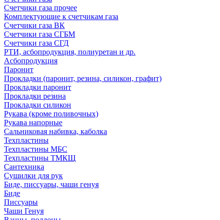
Счетчики газа прочее
Комплектующие к счетчикам газа
Счетчики газа ВК
Счетчики газа СГБМ
Счетчики газа СГД
РТИ, асбопродукция, полиуретан и др.
Асбопродукция
Паронит
Прокладки (паронит, резина, силикон, графит)
Прокладки паронит
Прокладки резина
Прокладки силикон
Рукава (кроме поливочных)
Рукава напорные
Сальниковая набивка, каболка
Техпластины
Техпластины МБС
Техпластины ТМКЩ
Сантехника
Сушилки для рук
Биде, писсуары, чаши генуя
Биде
Писсуары
Чаши Генуя
Ванны, поддоны