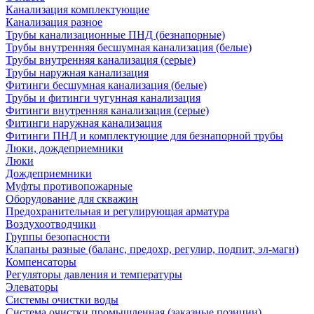
Канализация комплектующие
Канализация разное
Трубы канализационные ПНД (безнапорные)
Трубы внутренняя бесшумная канализация (белые)
Трубы внутренняя канализация (серые)
Трубы наружная канализация
Фитинги бесшумная канализация (белые)
Трубы и фитинги чугунная канализация
Фитинги внутренняя канализация (серые)
Фитинги наружная канализация
Фитинги ПНД и комплектующие для безнапорной трубы
Люки, дождеприемники
Люки
Дождеприемники
Муфты противопожарные
Оборудование для скважин
Предохранительная и регулирующая арматура
Воздухоотводчики
Группы безопасности
Клапаны разные (баланс, предохр, регулир, подпит, эл-магн)
Компенсаторы
Регуляторы давления и температуры
Элеваторы
Системы очистки воды
Система очистки промышленная (заказные позиции)