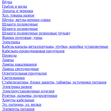
Вёдра
Грабли и вилы
Лопаты и черенки
Хоз. товары разное
Щетки, метлы,веники,совки
Шланги поливочные
Шланги поливочные
Шланги поливочные резиновые (рукав)
Ящики почтовые, урны
Электрика
Кабель-каналы,металлорукава, трубки, коробки установочные
Кабельно-проводниковая продукция
Провода
Лампы
Лампы накаливания
Лампы светодиодные
Осветительная продукция
Светильники
Стабилизаторы, блоки защиты, таймеры, источники питания
Электрика разное
Электроустановочные изделия
Розетки, разъемы, подрозетники
Хомуты кабельные
Эл. патроны, эл. вилки
Элементы питания