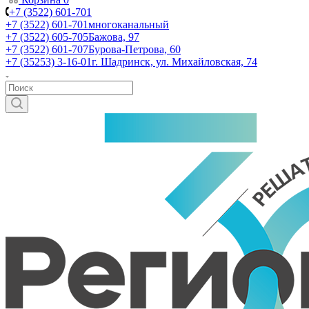
+7 (3522) 601-701
+7 (3522) 601-701
многоканальный
+7 (3522) 605-705
Бажова, 97
+7 (3522) 601-707
Бурова-Петрова, 60
+7 (35253) 3-16-01
г. Шадринск, ул. Михайловская, 74