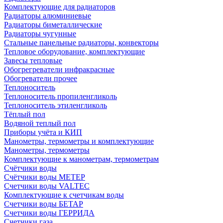
Комплектующие для радиаторов
Радиаторы алюминиевые
Радиаторы биметаллические
Радиаторы чугунные
Стальные панельные радиаторы, конвекторы
Тепловое оборудование, комплектующие
Завесы тепловые
Обогрегреватели инфракрасные
Обогреватели прочее
Теплоноситель
Теплоноситель пропиленгликоль
Теплоноситель этиленгликоль
Тёплый пол
Водяной теплый пол
Приборы учёта и КИП
Манометры, термометры и комплектующие
Манометры, термометры
Комплектующие к манометрам, термометрам
Счётчики воды
Счётчики воды МЕТЕР
Счетчики воды VALTEC
Комплектующие к счетчикам воды
Счетчики воды БЕТАР
Счетчики воды ГЕРРИДА
Счетчики газа