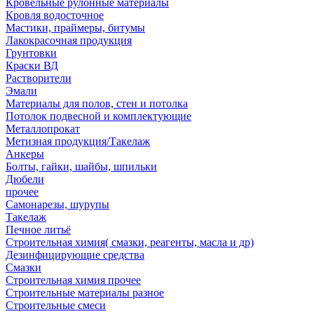
Кровельные рулонные материалы
Кровля водосточное
Мастики, праймеры, битумы
Лакокрасочная продукция
Грунтовки
Краски ВД
Растворители
Эмали
Материалы для полов, стен и потолка
Потолок подвесной и комплектующие
Металлопрокат
Метизная продукция/Такелаж
Анкеры
Болты, гайки, шайбы, шпильки
Дюбели
прочее
Самонарезы, шурупы
Такелаж
Печное литьё
Строительная химия( смазки, реагенты, масла и др)
Дезинфицирующие средства
Смазки
Строительная химия прочее
Строительные материалы разное
Строительные смеси