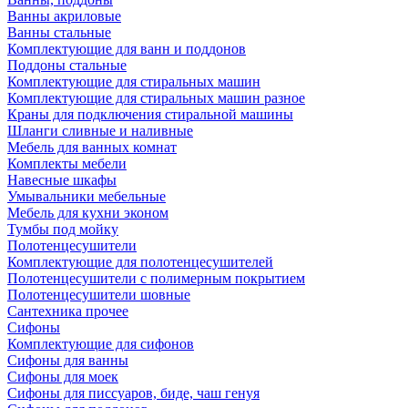
Ванны акриловые
Ванны стальные
Комплектующие для ванн и поддонов
Поддоны стальные
Комплектующие для стиральных машин
Комплектующие для стиральных машин разное
Краны для подключения стиральной машины
Шланги сливные и наливные
Мебель для ванных комнат
Комплекты мебели
Навесные шкафы
Умывальники мебельные
Мебель для кухни эконом
Тумбы под мойку
Полотенцесушители
Комплектующие для полотенцесушителей
Полотенцесушители с полимерным покрытием
Полотенцесушители шовные
Сантехника прочее
Сифоны
Комплектующие для сифонов
Сифоны для ванны
Сифоны для моек
Сифоны для писсуаров, биде, чаш генуя