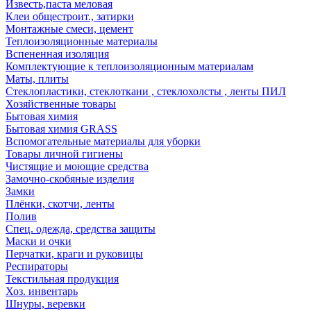
Известь,паста меловая
Клеи общестроит., затирки
Монтажные смеси, цемент
Теплоизоляционные материалы
Вспененная изоляция
Комплектующие к теплоизоляционным материалам
Маты, плиты
Стеклопластики, стеклоткани , стеклохолсты , ленты ПИЛ
Хозяйственные товары
Бытовая химия
Бытовая химия GRASS
Вспомогательные материалы для уборки
Товары личной гигиены
Чистящие и моющие средства
Замочно-скобяные изделия
Замки
Плёнки, скотчи, ленты
Полив
Спец. одежда, средства защиты
Маски и очки
Перчатки, краги и руковицы
Респираторы
Текстильная продукция
Хоз. инвентарь
Шнуры, веревки