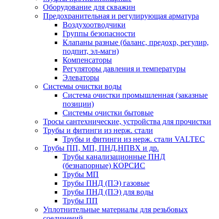
Оборудование для скважин
Предохранительная и регулирующая арматура
Воздухоотводчики
Группы безопасности
Клапаны разные (баланс, предохр, регулир,
подпит, эл-магн)
Компенсаторы
Регуляторы давления и температуры
Элеваторы
Системы очистки воды
Система очистки промышленная (заказные
позиции)
Системы очистки бытовые
Тросы сантехнические, устройства для прочистки
Трубы и фитинги из нерж. стали
Трубы и фитинги из нерж. стали VALTEC
Трубы ПП, МП, ПНД,НПВХ и др.
Трубы канализационные ПНД
(безнапорные) КОРСИС
Трубы МП
Трубы ПНД (ПЭ) газовые
Трубы ПНД (ПЭ) для воды
Трубы ПП
Уплотнительные материалы для резьбовых
соединений