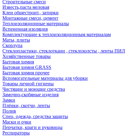
Строительные смеси
Известь,паста меловая
Клеи общестроит., затирки
Монтажные смеси, цемент
Теплоизоляционные материалы
Вспененная изоляция
Комплектующие к теплоизоляционным материалам
Маты, плиты
Скорлупа
Стеклопластики, стеклоткани , стеклохолсты , ленты ПИЛ
Хозяйственные товары
Бытовая химия
Бытовая химия GRASS
Бытовая химия прочее
Вспомогательные материалы для уборки
Товары личной гигиены
Чистящие и моющие средства
Замочно-скобяные изделия
Замки
Плёнки, скотчи, ленты
Полив
Спец. одежда, средства защиты
Маски и очки
Перчатки, краги и руковицы
Респираторы