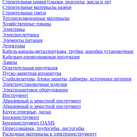
Строительная химия (смазки, реагенты, масла и др)
Строительные материалы разное
Строительные смеси
Теплоизоляционные материалы
Хозяйственные товары
Электрика
Электросчетчики
Элементы питания
Детекторы
Кабель-каналы,металлорукава, трубки, коробки установочные
Кабельно-проводниковая продукция
Лампы
Осветительная продукция
Пуско-защитная аппаратура
Стабилизаторы, блоки защиты, таймеры, источники питания
Электроустановочные изделия
Электрощитовое оборудование
Инструмент
Абразивный и зачистной инструмент
Абразивный и зачистной инструмент
Круги отрезные, диски
Бензоинструмент
Бензоинструмент OASIS
Опрессовщики, трубогибы, листогибы
Расходные материалы к электроинструменту