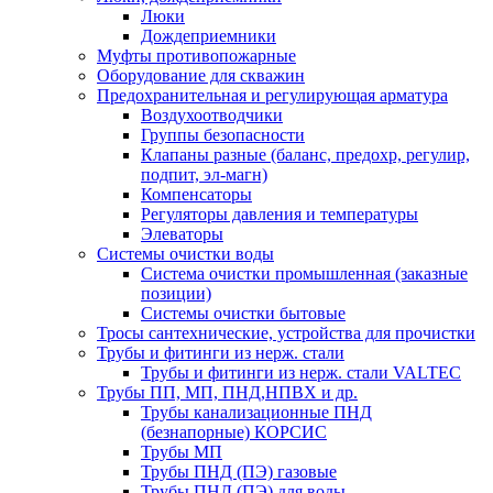
Люки
Дождеприемники
Муфты противопожарные
Оборудование для скважин
Предохранительная и регулирующая арматура
Воздухоотводчики
Группы безопасности
Клапаны разные (баланс, предохр, регулир,
подпит, эл-магн)
Компенсаторы
Регуляторы давления и температуры
Элеваторы
Системы очистки воды
Система очистки промышленная (заказные
позиции)
Системы очистки бытовые
Тросы сантехнические, устройства для прочистки
Трубы и фитинги из нерж. стали
Трубы и фитинги из нерж. стали VALTEC
Трубы ПП, МП, ПНД,НПВХ и др.
Трубы канализационные ПНД
(безнапорные) КОРСИС
Трубы МП
Трубы ПНД (ПЭ) газовые
Трубы ПНД (ПЭ) для воды