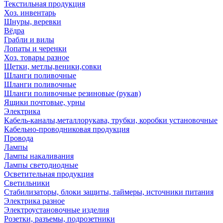
Текстильная продукция
Хоз. инвентарь
Шнуры, веревки
Вёдра
Грабли и вилы
Лопаты и черенки
Хоз. товары разное
Щетки, метлы,веники,совки
Шланги поливочные
Шланги поливочные
Шланги поливочные резиновые (рукав)
Ящики почтовые, урны
Электрика
Кабель-каналы,металлорукава, трубки, коробки установочные
Кабельно-проводниковая продукция
Провода
Лампы
Лампы накаливания
Лампы светодиодные
Осветительная продукция
Светильники
Стабилизаторы, блоки защиты, таймеры, источники питания
Электрика разное
Электроустановочные изделия
Розетки, разъемы, подрозетники