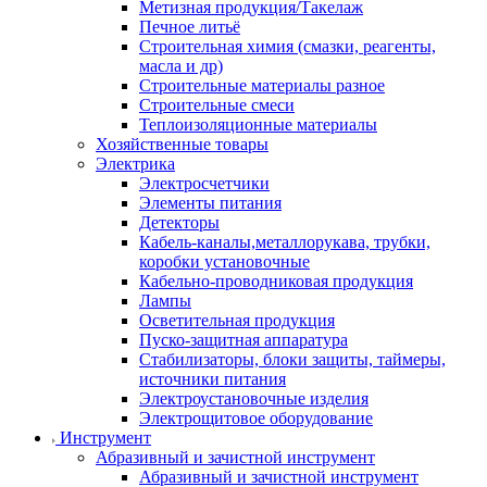
Метизная продукция/Такелаж
Печное литьё
Строительная химия (смазки, реагенты,
масла и др)
Строительные материалы разное
Строительные смеси
Теплоизоляционные материалы
Хозяйственные товары
Электрика
Электросчетчики
Элементы питания
Детекторы
Кабель-каналы,металлорукава, трубки,
коробки установочные
Кабельно-проводниковая продукция
Лампы
Осветительная продукция
Пуско-защитная аппаратура
Стабилизаторы, блоки защиты, таймеры,
источники питания
Электроустановочные изделия
Электрощитовое оборудование
Инструмент
Абразивный и зачистной инструмент
Абразивный и зачистной инструмент