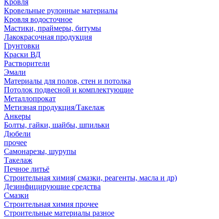
Кровля
Кровельные рулонные материалы
Кровля водосточное
Мастики, праймеры, битумы
Лакокрасочная продукция
Грунтовки
Краски ВД
Растворители
Эмали
Материалы для полов, стен и потолка
Потолок подвесной и комплектующие
Металлопрокат
Метизная продукция/Такелаж
Анкеры
Болты, гайки, шайбы, шпильки
Дюбели
прочее
Самонарезы, шурупы
Такелаж
Печное литьё
Строительная химия( смазки, реагенты, масла и др)
Дезинфицирующие средства
Смазки
Строительная химия прочее
Строительные материалы разное