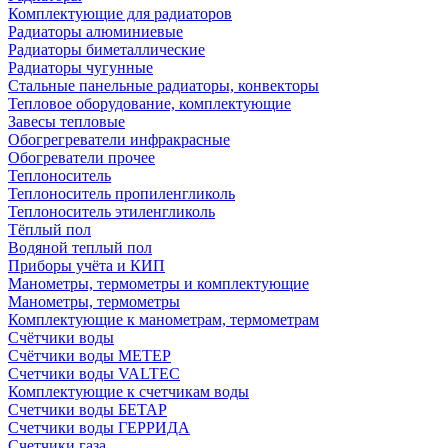
Комплектующие для радиаторов
Радиаторы алюминиевые
Радиаторы биметаллические
Радиаторы чугунные
Стальные панельные радиаторы, конвекторы
Тепловое оборудование, комплектующие
Завесы тепловые
Обогрегреватели инфракрасные
Обогреватели прочее
Теплоноситель
Теплоноситель пропиленгликоль
Теплоноситель этиленгликоль
Тёплый пол
Водяной теплый пол
Приборы учёта и КИП
Манометры, термометры и комплектующие
Манометры, термометры
Комплектующие к манометрам, термометрам
Счётчики воды
Счётчики воды МЕТЕР
Счетчики воды VALTEC
Комплектующие к счетчикам воды
Счетчики воды БЕТАР
Счетчики воды ГЕРРИДА
Счетчики газа