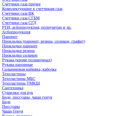
Счетчики газа прочее
Комплектующие к счетчикам газа
Счетчики газа ВК
Счетчики газа СГБМ
Счетчики газа СГД
РТИ, асбопродукция, полиуретан и др.
Асбопродукция
Паронит
Прокладки (паронит, резина, силикон, графит)
Прокладки паронит
Прокладки резина
Прокладки силикон
Рукава (кроме поливочных)
Рукава напорные
Сальниковая набивка, каболка
Техпластины
Техпластины МБС
Техпластины ТМКЩ
Сантехника
Сушилки для рук
Биде, писсуары, чаши генуя
Биде
Писсуары
Чаши Генуя
Ванны, поддоны