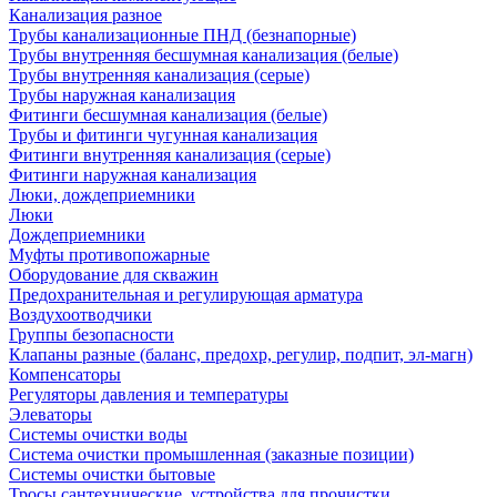
Канализация разное
Трубы канализационные ПНД (безнапорные)
Трубы внутренняя бесшумная канализация (белые)
Трубы внутренняя канализация (серые)
Трубы наружная канализация
Фитинги бесшумная канализация (белые)
Трубы и фитинги чугунная канализация
Фитинги внутренняя канализация (серые)
Фитинги наружная канализация
Люки, дождеприемники
Люки
Дождеприемники
Муфты противопожарные
Оборудование для скважин
Предохранительная и регулирующая арматура
Воздухоотводчики
Группы безопасности
Клапаны разные (баланс, предохр, регулир, подпит, эл-магн)
Компенсаторы
Регуляторы давления и температуры
Элеваторы
Системы очистки воды
Система очистки промышленная (заказные позиции)
Системы очистки бытовые
Тросы сантехнические, устройства для прочистки