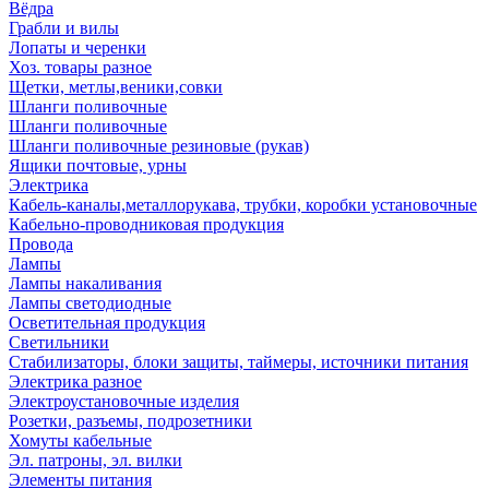
Вёдра
Грабли и вилы
Лопаты и черенки
Хоз. товары разное
Щетки, метлы,веники,совки
Шланги поливочные
Шланги поливочные
Шланги поливочные резиновые (рукав)
Ящики почтовые, урны
Электрика
Кабель-каналы,металлорукава, трубки, коробки установочные
Кабельно-проводниковая продукция
Провода
Лампы
Лампы накаливания
Лампы светодиодные
Осветительная продукция
Светильники
Стабилизаторы, блоки защиты, таймеры, источники питания
Электрика разное
Электроустановочные изделия
Розетки, разъемы, подрозетники
Хомуты кабельные
Эл. патроны, эл. вилки
Элементы питания