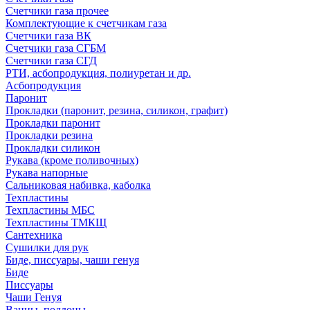
Счетчики газа прочее
Комплектующие к счетчикам газа
Счетчики газа ВК
Счетчики газа СГБМ
Счетчики газа СГД
РТИ, асбопродукция, полиуретан и др.
Асбопродукция
Паронит
Прокладки (паронит, резина, силикон, графит)
Прокладки паронит
Прокладки резина
Прокладки силикон
Рукава (кроме поливочных)
Рукава напорные
Сальниковая набивка, каболка
Техпластины
Техпластины МБС
Техпластины ТМКЩ
Сантехника
Сушилки для рук
Биде, писсуары, чаши генуя
Биде
Писсуары
Чаши Генуя
Ванны, поддоны