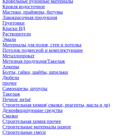
Кровельные рулонные материалы
Кровля водосточное
Мастики, праймеры, битумы
Лакокрасочная продукция
Грунтовки
Краски ВД
Растворители
Эмали
Материалы для полов, стен и потолка
Потолок подвесной и комплектующие
Металлопрокат
Метизная продукция/Такелаж
Анкеры
Болты, гайки, шайбы, шпильки
Дюбели
прочее
Самонарезы, шурупы
Такелаж
Печное литьё
Строительная химия( смазки, реагенты, масла и др)
Дезинфицирующие средства
Смазки
Строительная химия прочее
Строительные материалы разное
Строительные смеси