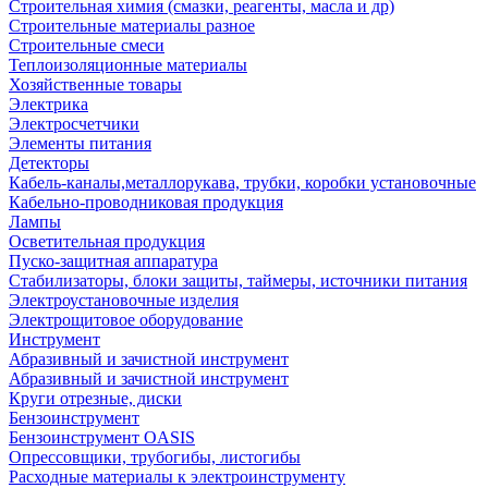
Строительная химия (смазки, реагенты, масла и др)
Строительные материалы разное
Строительные смеси
Теплоизоляционные материалы
Хозяйственные товары
Электрика
Электросчетчики
Элементы питания
Детекторы
Кабель-каналы,металлорукава, трубки, коробки установочные
Кабельно-проводниковая продукция
Лампы
Осветительная продукция
Пуско-защитная аппаратура
Стабилизаторы, блоки защиты, таймеры, источники питания
Электроустановочные изделия
Электрощитовое оборудование
Инструмент
Абразивный и зачистной инструмент
Абразивный и зачистной инструмент
Круги отрезные, диски
Бензоинструмент
Бензоинструмент OASIS
Опрессовщики, трубогибы, листогибы
Расходные материалы к электроинструменту