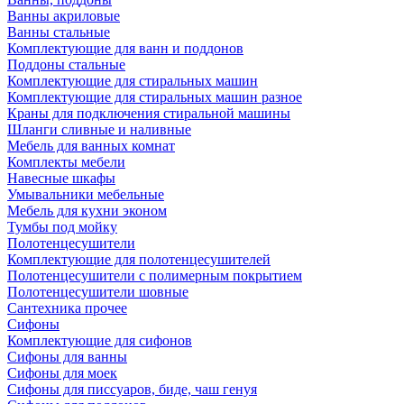
Ванны акриловые
Ванны стальные
Комплектующие для ванн и поддонов
Поддоны стальные
Комплектующие для стиральных машин
Комплектующие для стиральных машин разное
Краны для подключения стиральной машины
Шланги сливные и наливные
Мебель для ванных комнат
Комплекты мебели
Навесные шкафы
Умывальники мебельные
Мебель для кухни эконом
Тумбы под мойку
Полотенцесушители
Комплектующие для полотенцесушителей
Полотенцесушители с полимерным покрытием
Полотенцесушители шовные
Сантехника прочее
Сифоны
Комплектующие для сифонов
Сифоны для ванны
Сифоны для моек
Сифоны для писсуаров, биде, чаш генуя