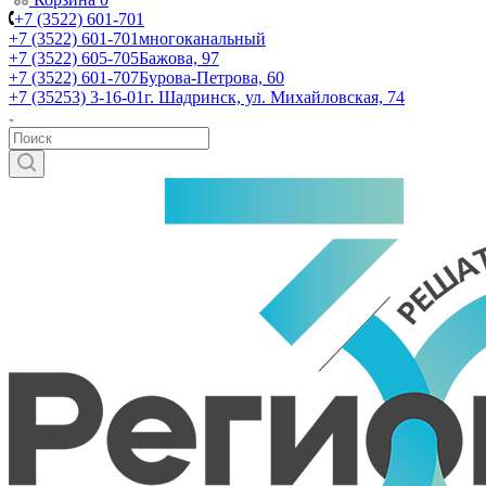
+7 (3522) 601-701
+7 (3522) 601-701
многоканальный
+7 (3522) 605-705
Бажова, 97
+7 (3522) 601-707
Бурова-Петрова, 60
+7 (35253) 3-16-01
г. Шадринск, ул. Михайловская, 74