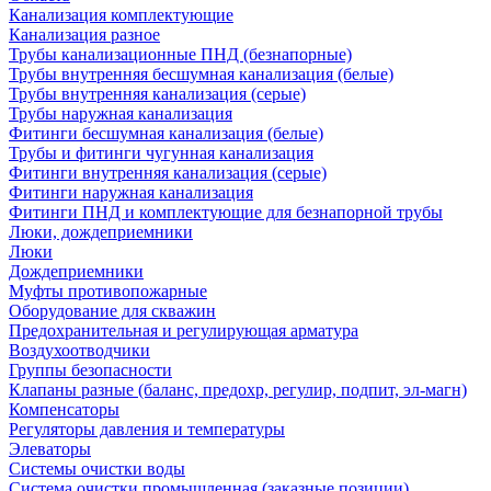
Канализация комплектующие
Канализация разное
Трубы канализационные ПНД (безнапорные)
Трубы внутренняя бесшумная канализация (белые)
Трубы внутренняя канализация (серые)
Трубы наружная канализация
Фитинги бесшумная канализация (белые)
Трубы и фитинги чугунная канализация
Фитинги внутренняя канализация (серые)
Фитинги наружная канализация
Фитинги ПНД и комплектующие для безнапорной трубы
Люки, дождеприемники
Люки
Дождеприемники
Муфты противопожарные
Оборудование для скважин
Предохранительная и регулирующая арматура
Воздухоотводчики
Группы безопасности
Клапаны разные (баланс, предохр, регулир, подпит, эл-магн)
Компенсаторы
Регуляторы давления и температуры
Элеваторы
Системы очистки воды
Система очистки промышленная (заказные позиции)