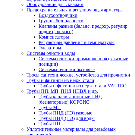
Оборудование для скважин
Предохранительная и регулирующая арматура
Воздухоотводчики
Группы безопасности
Клапаны разные (баланс, предохр, регулир,
подпит, эл-магн)
Компенсаторы
Регуляторы давления и температуры
Элеваторы
Системы очистки воды
Система очистки промышленная (заказные
позиции)
Системы очистки бытовые
Тросы сантехнические, устройства для прочистки
Трубы и фитинги из нерж. стали
Трубы и фитинги из нерж. стали VALTEC
Трубы ПП, МП, ПНД,НПВХ и др.
Трубы канализационные ПНД
(безнапорные) КОРСИС
Трубы МП
Трубы ПНД (ПЭ) газовые
Трубы ПНД (ПЭ) для воды
Трубы ПП
Уплотнительные материалы для резьбовых
соединений