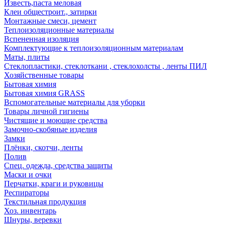
Известь,паста меловая
Клеи общестроит., затирки
Монтажные смеси, цемент
Теплоизоляционные материалы
Вспененная изоляция
Комплектующие к теплоизоляционным материалам
Маты, плиты
Стеклопластики, стеклоткани , стеклохолсты , ленты ПИЛ
Хозяйственные товары
Бытовая химия
Бытовая химия GRASS
Вспомогательные материалы для уборки
Товары личной гигиены
Чистящие и моющие средства
Замочно-скобяные изделия
Замки
Плёнки, скотчи, ленты
Полив
Спец. одежда, средства защиты
Маски и очки
Перчатки, краги и руковицы
Респираторы
Текстильная продукция
Хоз. инвентарь
Шнуры, веревки