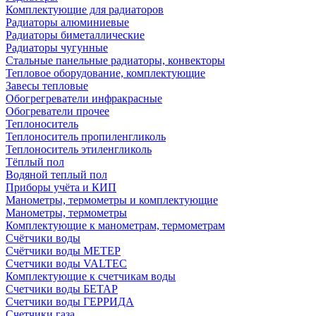
Комплектующие для радиаторов
Радиаторы алюминиевые
Радиаторы биметаллические
Радиаторы чугунные
Стальные панельные радиаторы, конвекторы
Тепловое оборудование, комплектующие
Завесы тепловые
Обогрегреватели инфракрасные
Обогреватели прочее
Теплоноситель
Теплоноситель пропиленгликоль
Теплоноситель этиленгликоль
Тёплый пол
Водяной теплый пол
Приборы учёта и КИП
Манометры, термометры и комплектующие
Манометры, термометры
Комплектующие к манометрам, термометрам
Счётчики воды
Счётчики воды МЕТЕР
Счетчики воды VALTEC
Комплектующие к счетчикам воды
Счетчики воды БЕТАР
Счетчики воды ГЕРРИДА
Счетчики газа