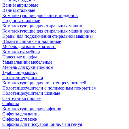
Ванны акриловые
Ванны стальные
Комплектующие для ванн и поддонов
Поддоны стальные
Комплектующие для стиральных машин
Комплектующие для стиральных машин разное
Краны для подключения стиральной машины
Шланги сливные и наливные
Мебель для ванных комнат
Комплекты мебели
Навесные шкафы
Умывальники мебельные
Мебель для кухни эконом
Тумбы под мойку
Полотенцесушители
Комплектующие для полотенцесушителей
Полотенцесушители с полимерным покрытием
Полотенцесушители шовные
Сантехника прочее
Сифоны
Комплектующие для сифонов
Сифоны для ванны
Сифоны для моек
Сифоны для писсуаров, биде, чаш генуя