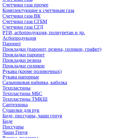
Счетчики газа прочее
Комплектующие к счетчикам газа
Счетчики газа ВК
Счетчики газа СГБМ
Счетчики газа СГД
РТИ, асбопродукция, полиуретан и др.
Асбопродукция
Паронит
Прокладки (паронит, резина, силикон, графит)
Прокладки паронит
Прокладки резина
Прокладки силикон
Рукава (кроме поливочных)
Рукава напорные
Сальниковая набивка, каболка
Техпластины
Техпластины МБС
Техпластины ТМКЩ
Сантехника
Сушилки для рук
Биде, писсуары, чаши генуя
Биде
Писсуары
Чаши Генуя
Ванны, поддоны