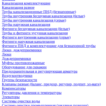
Канализация комплектующие
Канализация разное
Трубы канализационные ПНД (безнапорные)
Трубы внутренняя бесшумная канализация (белые)
Трубы внутренняя канализация (серые)
Трубы наружная канализация
Фитинги бесшумная канализация (белые)
Трубы и фитинги чугунная канализация
Фитинги внутренняя канализация (серые)
Фитинги наружная канализация
Фитинги ПНД и комплектующие для безнапорной трубы
Люки, дождеприемники
Люки
Дождеприемники
Муфты противопожарные
Оборудование для скважин
Предохранительная и регулирующая арматура
Воздухоотводчики
Группы безопасности
Клапаны разные (баланс, предохр, регулир, подпит, эл-магн)
Компенсаторы
Регуляторы давления и температуры
Элеваторы
Системы очистки воды
Система очистки промышленная (заказные позиции)