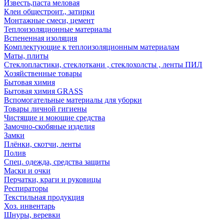
Известь,паста меловая
Клеи общестроит., затирки
Монтажные смеси, цемент
Теплоизоляционные материалы
Вспененная изоляция
Комплектующие к теплоизоляционным материалам
Маты, плиты
Стеклопластики, стеклоткани , стеклохолсты , ленты ПИЛ
Хозяйственные товары
Бытовая химия
Бытовая химия GRASS
Вспомогательные материалы для уборки
Товары личной гигиены
Чистящие и моющие средства
Замочно-скобяные изделия
Замки
Плёнки, скотчи, ленты
Полив
Спец. одежда, средства защиты
Маски и очки
Перчатки, краги и руковицы
Респираторы
Текстильная продукция
Хоз. инвентарь
Шнуры, веревки