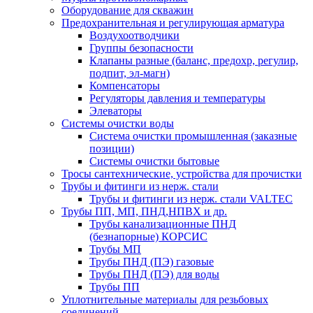
Оборудование для скважин
Предохранительная и регулирующая арматура
Воздухоотводчики
Группы безопасности
Клапаны разные (баланс, предохр, регулир,
подпит, эл-магн)
Компенсаторы
Регуляторы давления и температуры
Элеваторы
Системы очистки воды
Система очистки промышленная (заказные
позиции)
Системы очистки бытовые
Тросы сантехнические, устройства для прочистки
Трубы и фитинги из нерж. стали
Трубы и фитинги из нерж. стали VALTEC
Трубы ПП, МП, ПНД,НПВХ и др.
Трубы канализационные ПНД
(безнапорные) КОРСИС
Трубы МП
Трубы ПНД (ПЭ) газовые
Трубы ПНД (ПЭ) для воды
Трубы ПП
Уплотнительные материалы для резьбовых
соединений