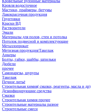
Кровельные рулонные материалы
Кровля водосточное
Мастики, праймеры, битумы
Лакокрасочная продукция
Грунтовки
Краски ВД
Растворители
Эмали
Материалы для полов, стен и потолка
Потолок подвесной и комплектующие
Металлопрокат
Метизная продукция/Такелаж
Анкеры
Болты, гайки, шайбы, шпильки
Дюбели
прочее
Самонарезы, шурупы
Такелаж
Печное литьё
Строительная химия( смазки, реагенты, масла и др)
Дезинфицирующие средства
Смазки
Строительная химия прочее
Строительные материалы разное
Строительные смеси