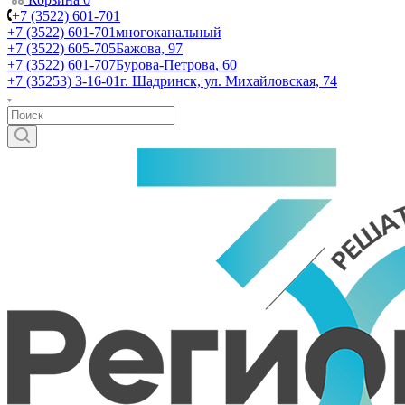
+7 (3522) 601-701
+7 (3522) 601-701
многоканальный
+7 (3522) 605-705
Бажова, 97
+7 (3522) 601-707
Бурова-Петрова, 60
+7 (35253) 3-16-01
г. Шадринск, ул. Михайловская, 74