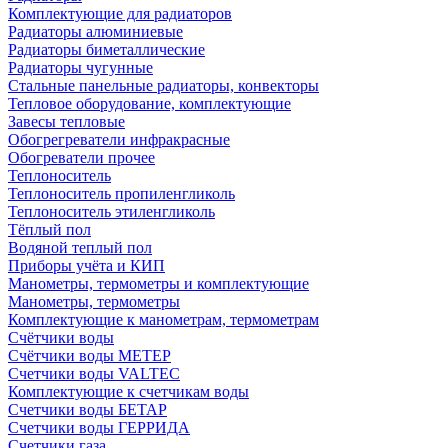
Комплектующие для радиаторов
Радиаторы алюминиевые
Радиаторы биметаллические
Радиаторы чугунные
Стальные панельные радиаторы, конвекторы
Тепловое оборудование, комплектующие
Завесы тепловые
Обогрегреватели инфракрасные
Обогреватели прочее
Теплоноситель
Теплоноситель пропиленгликоль
Теплоноситель этиленгликоль
Тёплый пол
Водяной теплый пол
Приборы учёта и КИП
Манометры, термометры и комплектующие
Манометры, термометры
Комплектующие к манометрам, термометрам
Счётчики воды
Счётчики воды МЕТЕР
Счетчики воды VALTEC
Комплектующие к счетчикам воды
Счетчики воды БЕТАР
Счетчики воды ГЕРРИДА
Счетчики газа