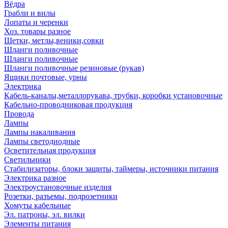
Вёдра
Грабли и вилы
Лопаты и черенки
Хоз. товары разное
Щетки, метлы,веники,совки
Шланги поливочные
Шланги поливочные
Шланги поливочные резиновые (рукав)
Ящики почтовые, урны
Электрика
Кабель-каналы,металлорукава, трубки, коробки установочные
Кабельно-проводниковая продукция
Провода
Лампы
Лампы накаливания
Лампы светодиодные
Осветительная продукция
Светильники
Стабилизаторы, блоки защиты, таймеры, источники питания
Электрика разное
Электроустановочные изделия
Розетки, разъемы, подрозетники
Хомуты кабельные
Эл. патроны, эл. вилки
Элементы питания