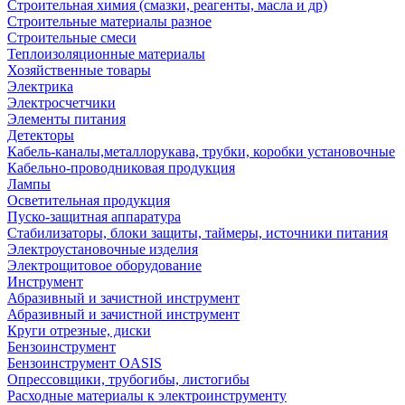
Строительная химия (смазки, реагенты, масла и др)
Строительные материалы разное
Строительные смеси
Теплоизоляционные материалы
Хозяйственные товары
Электрика
Электросчетчики
Элементы питания
Детекторы
Кабель-каналы,металлорукава, трубки, коробки установочные
Кабельно-проводниковая продукция
Лампы
Осветительная продукция
Пуско-защитная аппаратура
Стабилизаторы, блоки защиты, таймеры, источники питания
Электроустановочные изделия
Электрощитовое оборудование
Инструмент
Абразивный и зачистной инструмент
Абразивный и зачистной инструмент
Круги отрезные, диски
Бензоинструмент
Бензоинструмент OASIS
Опрессовщики, трубогибы, листогибы
Расходные материалы к электроинструменту