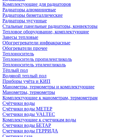
Комплектующие для радиаторов
Радиаторы алюминиевые
Радиаторы биметаллические
Радиаторы чугунные
Стальные панельные радиаторы, конвекторы
Тепловое оборудование, комплектующие
Завесы тепловые
Обогрегреватели инфракрасные
Обогреватели прочее
Теплоноситель
Теплоноситель пропиленгликоль
Теплоноситель этиленгликоль
Тёплый пол
Водяной теплый пол
Приборы учёта и КИП
Манометры, термометры и комплектующие
Манометры, термометры
Комплектующие к манометрам, термометрам
Счётчики воды
Счётчики воды МЕТЕР
Счетчики воды VALTEC
Комплектующие к счетчикам воды
Счетчики воды БЕТАР
Счетчики воды ГЕРРИДА
Счетчики газа