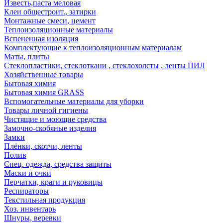
Известь,паста меловая
Клеи общестроит., затирки
Монтажные смеси, цемент
Теплоизоляционные материалы
Вспененная изоляция
Комплектующие к теплоизоляционным материалам
Маты, плиты
Стеклопластики, стеклоткани , стеклохолсты , ленты ПИЛ
Хозяйственные товары
Бытовая химия
Бытовая химия GRASS
Вспомогательные материалы для уборки
Товары личной гигиены
Чистящие и моющие средства
Замочно-скобяные изделия
Замки
Плёнки, скотчи, ленты
Полив
Спец. одежда, средства защиты
Маски и очки
Перчатки, краги и руковицы
Респираторы
Текстильная продукция
Хоз. инвентарь
Шнуры, веревки