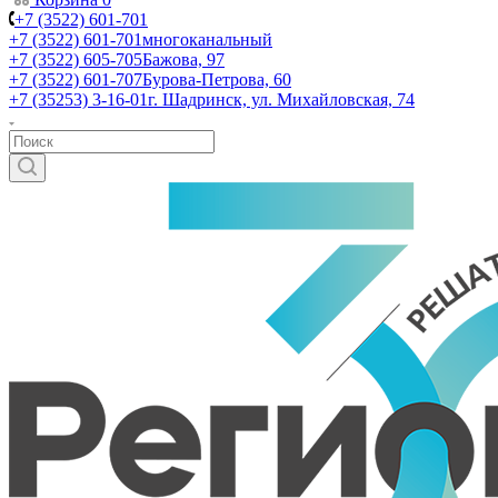
+7 (3522) 601-701
+7 (3522) 601-701
многоканальный
+7 (3522) 605-705
Бажова, 97
+7 (3522) 601-707
Бурова-Петрова, 60
+7 (35253) 3-16-01
г. Шадринск, ул. Михайловская, 74