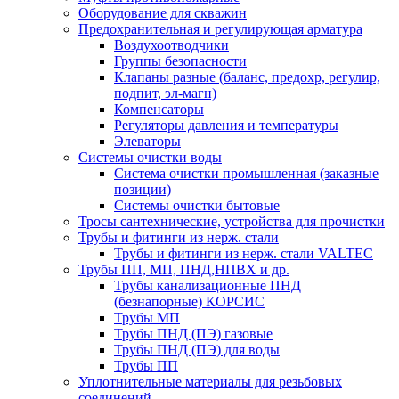
Оборудование для скважин
Предохранительная и регулирующая арматура
Воздухоотводчики
Группы безопасности
Клапаны разные (баланс, предохр, регулир,
подпит, эл-магн)
Компенсаторы
Регуляторы давления и температуры
Элеваторы
Системы очистки воды
Система очистки промышленная (заказные
позиции)
Системы очистки бытовые
Тросы сантехнические, устройства для прочистки
Трубы и фитинги из нерж. стали
Трубы и фитинги из нерж. стали VALTEC
Трубы ПП, МП, ПНД,НПВХ и др.
Трубы канализационные ПНД
(безнапорные) КОРСИС
Трубы МП
Трубы ПНД (ПЭ) газовые
Трубы ПНД (ПЭ) для воды
Трубы ПП
Уплотнительные материалы для резьбовых
соединений