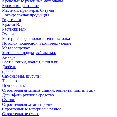
Кровельные рулонные материалы
Кровля водосточное
Мастики, праймеры, битумы
Лакокрасочная продукция
Грунтовки
Краски ВД
Растворители
Эмали
Материалы для полов, стен и потолка
Потолок подвесной и комплектующие
Металлопрокат
Метизная продукция/Такелаж
Анкеры
Болты, гайки, шайбы, шпильки
Дюбели
прочее
Самонарезы, шурупы
Такелаж
Печное литьё
Строительная химия( смазки, реагенты, масла и др)
Дезинфицирующие средства
Смазки
Строительная химия прочее
Строительные материалы разное
Строительные смеси