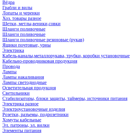
Вёдра
Грабли и вилы
Лопаты и черенки
Хоз. товары разное
Щетки, метлы,веники,совки
Шланги поливочные
Шланги поливочные
Шланги поливочные резиновые (рукав)
Ящики почтовые, урны
Электрика
Кабель-каналы,металлорукава, трубки, коробки установочные
Кабельно-проводниковая продукция
Провода
Лампы
Лампы накаливания
Лампы светодиодные
Осветительная продукция
Светильники
Стабилизаторы, блоки защиты, таймеры, источники питания
Электрика разное
Электроустановочные изделия
Розетки, разъемы, подрозетники
Хомуты кабельные
Эл. патроны, эл. вилки
Элементы питания