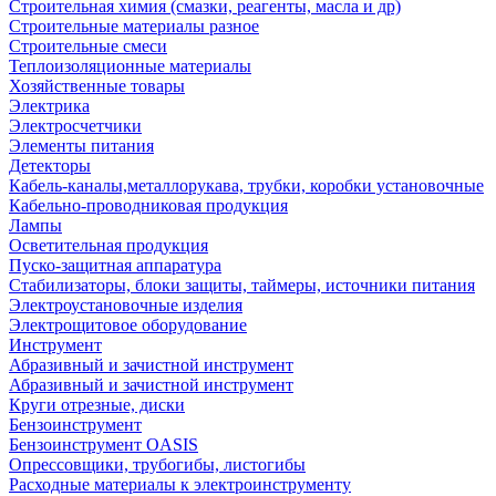
Строительная химия (смазки, реагенты, масла и др)
Строительные материалы разное
Строительные смеси
Теплоизоляционные материалы
Хозяйственные товары
Электрика
Электросчетчики
Элементы питания
Детекторы
Кабель-каналы,металлорукава, трубки, коробки установочные
Кабельно-проводниковая продукция
Лампы
Осветительная продукция
Пуско-защитная аппаратура
Стабилизаторы, блоки защиты, таймеры, источники питания
Электроустановочные изделия
Электрощитовое оборудование
Инструмент
Абразивный и зачистной инструмент
Абразивный и зачистной инструмент
Круги отрезные, диски
Бензоинструмент
Бензоинструмент OASIS
Опрессовщики, трубогибы, листогибы
Расходные материалы к электроинструменту