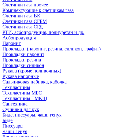
Счетчики газа прочее
Комплектующие к счетчикам газа
Счетчики газа ВК
Счетчики газа СГБМ
Счетчики газа СГД
РТИ, асбопродукция, полиуретан и др.
Асбопродукция
Паронит
Прокладки (паронит, резина, силикон, графит)
Прокладки паронит
Прокладки резина
Прокладки силикон
Рукава (кроме поливочных)
Рукава напорные
Сальниковая набивка, каболка
Техпластины
Техпластины МБС
Техпластины ТМКЩ
Сантехника
Сушилки для рук
Биде, писсуары, чаши генуя
Биде
Писсуары
Чаши Генуя
Ванны, поддоны