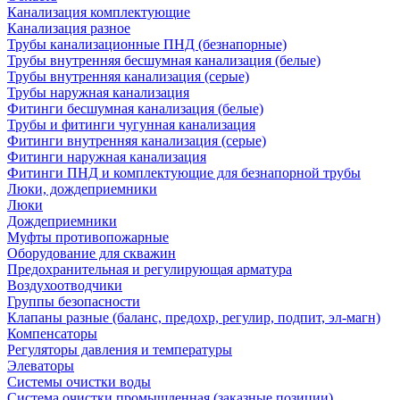
Канализация комплектующие
Канализация разное
Трубы канализационные ПНД (безнапорные)
Трубы внутренняя бесшумная канализация (белые)
Трубы внутренняя канализация (серые)
Трубы наружная канализация
Фитинги бесшумная канализация (белые)
Трубы и фитинги чугунная канализация
Фитинги внутренняя канализация (серые)
Фитинги наружная канализация
Фитинги ПНД и комплектующие для безнапорной трубы
Люки, дождеприемники
Люки
Дождеприемники
Муфты противопожарные
Оборудование для скважин
Предохранительная и регулирующая арматура
Воздухоотводчики
Группы безопасности
Клапаны разные (баланс, предохр, регулир, подпит, эл-магн)
Компенсаторы
Регуляторы давления и температуры
Элеваторы
Системы очистки воды
Система очистки промышленная (заказные позиции)