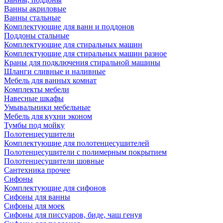
Ванны акриловые
Ванны стальные
Комплектующие для ванн и поддонов
Поддоны стальные
Комплектующие для стиральных машин
Комплектующие для стиральных машин разное
Краны для подключения стиральной машины
Шланги сливные и наливные
Мебель для ванных комнат
Комплекты мебели
Навесные шкафы
Умывальники мебельные
Мебель для кухни эконом
Тумбы под мойку
Полотенцесушители
Комплектующие для полотенцесушителей
Полотенцесушители с полимерным покрытием
Полотенцесушители шовные
Сантехника прочее
Сифоны
Комплектующие для сифонов
Сифоны для ванны
Сифоны для моек
Сифоны для писсуаров, биде, чаш генуя