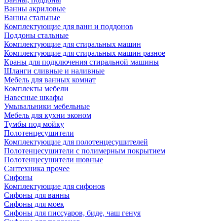
Ванны акриловые
Ванны стальные
Комплектующие для ванн и поддонов
Поддоны стальные
Комплектующие для стиральных машин
Комплектующие для стиральных машин разное
Краны для подключения стиральной машины
Шланги сливные и наливные
Мебель для ванных комнат
Комплекты мебели
Навесные шкафы
Умывальники мебельные
Мебель для кухни эконом
Тумбы под мойку
Полотенцесушители
Комплектующие для полотенцесушителей
Полотенцесушители с полимерным покрытием
Полотенцесушители шовные
Сантехника прочее
Сифоны
Комплектующие для сифонов
Сифоны для ванны
Сифоны для моек
Сифоны для писсуаров, биде, чаш генуя