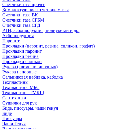
Счетчики газа прочее
Комплектующие к счетчикам газа
Счетчики газа ВК
Счетчики газа СГБМ
Счетчики газа СГД
РТИ, асбопродукция, полиуретан и др.
Асбопродукция
Паронит
Прокладки (паронит, резина, силикон, графит)
Прокладки паронит
Прокладки резина
Прокладки силикон
Рукава (кроме поливочных)
Рукава напорные
Сальниковая набивка, каболка
Техпластины
Техпластины МБС
Техпластины ТМКЩ
Сантехника
Сушилки для рук
Биде, писсуары, чаши генуя
Биде
Писсуары
Чаши Генуя
Ванны, поддоны