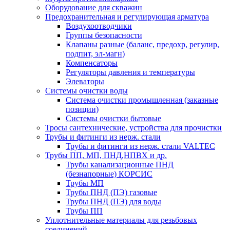
Оборудование для скважин
Предохранительная и регулирующая арматура
Воздухоотводчики
Группы безопасности
Клапаны разные (баланс, предохр, регулир,
подпит, эл-магн)
Компенсаторы
Регуляторы давления и температуры
Элеваторы
Системы очистки воды
Система очистки промышленная (заказные
позиции)
Системы очистки бытовые
Тросы сантехнические, устройства для прочистки
Трубы и фитинги из нерж. стали
Трубы и фитинги из нерж. стали VALTEC
Трубы ПП, МП, ПНД,НПВХ и др.
Трубы канализационные ПНД
(безнапорные) КОРСИС
Трубы МП
Трубы ПНД (ПЭ) газовые
Трубы ПНД (ПЭ) для воды
Трубы ПП
Уплотнительные материалы для резьбовых
соединений