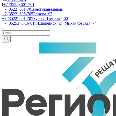
+7 (3522) 601-701
+7 (3522) 601-701
многоканальный
+7 (3522) 605-705
Бажова, 97
+7 (3522) 601-707
Бурова-Петрова, 60
+7 (35253) 3-16-01
г. Шадринск, ул. Михайловская, 74