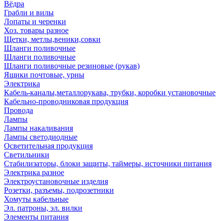
Вёдра
Грабли и вилы
Лопаты и черенки
Хоз. товары разное
Щетки, метлы,веники,совки
Шланги поливочные
Шланги поливочные
Шланги поливочные резиновые (рукав)
Ящики почтовые, урны
Электрика
Кабель-каналы,металлорукава, трубки, коробки установочные
Кабельно-проводниковая продукция
Провода
Лампы
Лампы накаливания
Лампы светодиодные
Осветительная продукция
Светильники
Стабилизаторы, блоки защиты, таймеры, источники питания
Электрика разное
Электроустановочные изделия
Розетки, разъемы, подрозетники
Хомуты кабельные
Эл. патроны, эл. вилки
Элементы питания