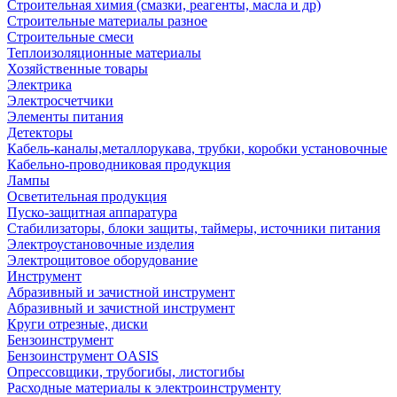
Строительная химия (смазки, реагенты, масла и др)
Строительные материалы разное
Строительные смеси
Теплоизоляционные материалы
Хозяйственные товары
Электрика
Электросчетчики
Элементы питания
Детекторы
Кабель-каналы,металлорукава, трубки, коробки установочные
Кабельно-проводниковая продукция
Лампы
Осветительная продукция
Пуско-защитная аппаратура
Стабилизаторы, блоки защиты, таймеры, источники питания
Электроустановочные изделия
Электрощитовое оборудование
Инструмент
Абразивный и зачистной инструмент
Абразивный и зачистной инструмент
Круги отрезные, диски
Бензоинструмент
Бензоинструмент OASIS
Опрессовщики, трубогибы, листогибы
Расходные материалы к электроинструменту