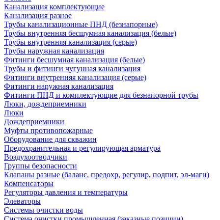
Канализация комплектующие
Канализация разное
Трубы канализационные ПНД (безнапорные)
Трубы внутренняя бесшумная канализация (белые)
Трубы внутренняя канализация (серые)
Трубы наружная канализация
Фитинги бесшумная канализация (белые)
Трубы и фитинги чугунная канализация
Фитинги внутренняя канализация (серые)
Фитинги наружная канализация
Фитинги ПНД и комплектующие для безнапорной трубы
Люки, дождеприемники
Люки
Дождеприемники
Муфты противопожарные
Оборудование для скважин
Предохранительная и регулирующая арматура
Воздухоотводчики
Группы безопасности
Клапаны разные (баланс, предохр, регулир, подпит, эл-магн)
Компенсаторы
Регуляторы давления и температуры
Элеваторы
Системы очистки воды
Система очистки промышленная (заказные позиции)