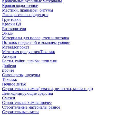
Кровельные рулонные материалы
Кровля водосточное
Мастики, праймеры, битумы
Лакокрасочная продукция
Грунтовки
Краски ВД
Растворители
Эмали
Материалы для полов, стен и потолка
Потолок подвесной и комплектующие
Металлопрокат
Метизная продукция/Такелаж
Анкеры
Болты, гайки, шайбы, шпильки
Дюбели
прочее
Самонарезы, шурупы
Такелаж
Печное литьё
Строительная химия( смазки, реагенты, масла и др)
Дезинфицирующие средства
Смазки
Строительная химия прочее
Строительные материалы разное
Строительные смеси