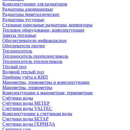
Комплектующие для радиаторов
Радиаторы алюминиевые
Радиаторы биметаллические
Радиаторы чугунные
Стальные панельные радиаторы, конвекторы
Тепловое оборудование, комплектующие
Завесы тепловые
Обогрегреватели инфракрасные
Обогреватели прочее
Теплоноситель
Теплоноситель пропиленгликоль
Теплоноситель этиленгликоль
Тёплый пол
Водяной теплый пол
Приборы учёта и КИП
Манометры, термометры и комплектующие
Манометры, термометры
Комплектующие к манометрам, термометрам
Счётчики воды
Счётчики воды МЕТЕР
Счетчики воды VALTEC
Комплектующие к счетчикам воды
Счетчики воды БЕТАР
Счетчики воды ГЕРРИДА
Счетчики газа