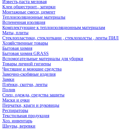
Известь,паста меловая
Клеи общестроит., затирки
Монтажные смеси, цемент
Теплоизоляционные материалы
Вспененная изоляция
Комплектующие к теплоизоляционным материалам
Маты, плиты
Стеклопластики, стеклоткани , стеклохолсты , ленты ПИЛ
Хозяйственные товары
Бытовая химия
Бытовая химия GRASS
Вспомогательные материалы для уборки
Товары личной гигиены
Чистящие и моющие средства
Замочно-скобяные изделия
Замки
Плёнки, скотчи, ленты
Полив
Спец. одежда, средства защиты
Маски и очки
Перчатки, краги и руковицы
Респираторы
Текстильная продукция
Хоз. инвентарь
Шнуры, веревки