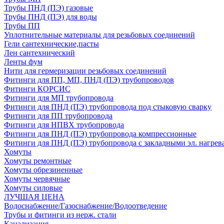
Трубы ПНД (ПЭ) газовые
Трубы ПНД (ПЭ) для воды
Трубы ПП
Уплотнительные материалы для резьбовых соединений
Гели сантехнические,пасты
Лен сантехнический
Ленты фум
Нити для гермеризации резьбовых соединений
Фитинги для ПП, МП, ПНД (ПЭ) трубопроводов
Фитинги КОРСИС
Фитинги для МП трубопровода
Фитинги для ПНД (ПЭ) трубопровода под стыковую сварку
Фитинги для ПП трубопровода
Фитинги для НПВХ трубопровода
Фитинги для ПНД (ПЭ) трубопровода компрессионные
Фитинги для ПНД (ПЭ) трубопровода с закладными эл. нагрев
Хомуты
Хомуты ремонтные
Хомуты обрезиненные
Хомуты червячные
Хомуты силовые
ЛУЧШАЯ ЦЕНА
Водоснабжение/Газоснабжение/Водоотведение
Трубы и фитинги из нерж. стали
Канализация