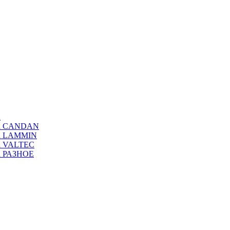
а
ода CANDAN
да LAMMIN
да VALTEC
да РАЗНОЕ