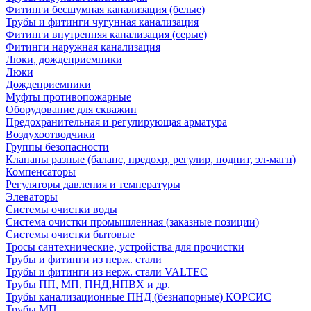
Фитинги бесшумная канализация (белые)
Трубы и фитинги чугунная канализация
Фитинги внутренняя канализация (серые)
Фитинги наружная канализация
Люки, дождеприемники
Люки
Дождеприемники
Муфты противопожарные
Оборудование для скважин
Предохранительная и регулирующая арматура
Воздухоотводчики
Группы безопасности
Клапаны разные (баланс, предохр, регулир, подпит, эл-магн)
Компенсаторы
Регуляторы давления и температуры
Элеваторы
Системы очистки воды
Система очистки промышленная (заказные позиции)
Системы очистки бытовые
Тросы сантехнические, устройства для прочистки
Трубы и фитинги из нерж. стали
Трубы и фитинги из нерж. стали VALTEC
Трубы ПП, МП, ПНД,НПВХ и др.
Трубы канализационные ПНД (безнапорные) КОРСИС
Трубы МП