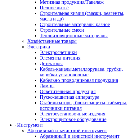
Метизная продукция/Такелаж
Печное литьё
Строительная химия (смазки, реагенты,
масла и др)
Строительные материалы разное
Строительные смеси
Теплоизоляционные материалы
Хозяйственные товары
Электрика
Электросчетчики
Элементы питания
Детекторы
Кабель-каналы,металлорукава, трубки,
коробки установочные
Кабельно-проводниковая продукция
Лампы
Осветительная продукция
Пуско-защитная аппаратура
Стабилизаторы, блоки защиты, таймеры,
источники питания
Электроустановочные изделия
Электрощитовое оборудование
Инструмент
Абразивный и зачистной инструмент
Абразивный и зачистной инструмент