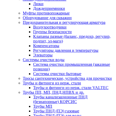
Люки
Дождеприемники
Муфты противопожарные
Оборудование для скважин
Предохранительная и регулирующая арматура
Воздухоотводчики
Группы безопасности
Клапаны разные (баланс, предохр, регулир,
подпит, эл-магн)
Компенсаторы
Регуляторы давления и температуры
Элеваторы
Системы очистки воды
Система очистки промышленная (заказные
позиции)
Системы очистки бытовые
Тросы сантехнические, устройства для прочистки
Трубы и фитинги из нерж. стали
Трубы и фитинги из нерж. стали VALTEC
Трубы ПП, МП, ПНД,НПВХ и др.
Трубы канализационные ПНД
(безнапорные) КОРСИС
Трубы МП
Трубы ПНД (ПЭ) газовые
Трубы ПНД (ПЭ) для воды