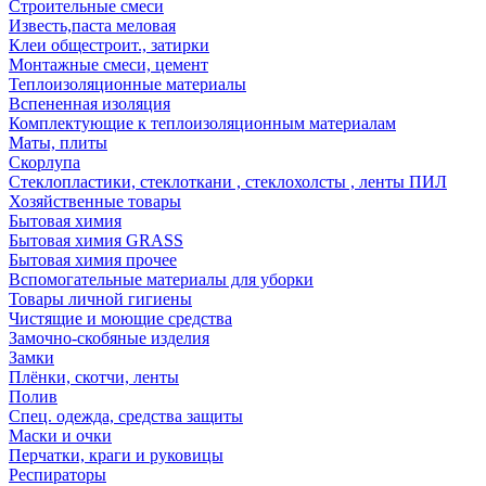
Строительные смеси
Известь,паста меловая
Клеи общестроит., затирки
Монтажные смеси, цемент
Теплоизоляционные материалы
Вспененная изоляция
Комплектующие к теплоизоляционным материалам
Маты, плиты
Скорлупа
Стеклопластики, стеклоткани , стеклохолсты , ленты ПИЛ
Хозяйственные товары
Бытовая химия
Бытовая химия GRASS
Бытовая химия прочее
Вспомогательные материалы для уборки
Товары личной гигиены
Чистящие и моющие средства
Замочно-скобяные изделия
Замки
Плёнки, скотчи, ленты
Полив
Спец. одежда, средства защиты
Маски и очки
Перчатки, краги и руковицы
Респираторы