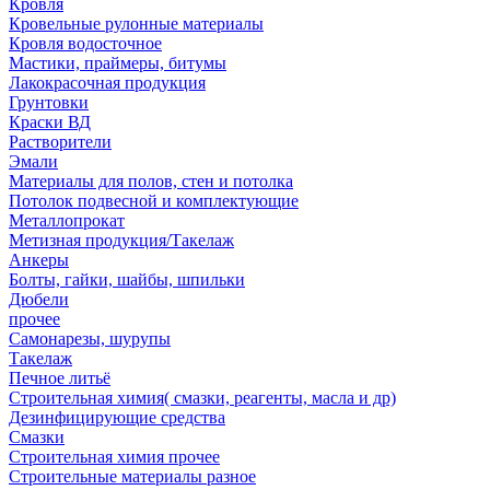
Кровля
Кровельные рулонные материалы
Кровля водосточное
Мастики, праймеры, битумы
Лакокрасочная продукция
Грунтовки
Краски ВД
Растворители
Эмали
Материалы для полов, стен и потолка
Потолок подвесной и комплектующие
Металлопрокат
Метизная продукция/Такелаж
Анкеры
Болты, гайки, шайбы, шпильки
Дюбели
прочее
Самонарезы, шурупы
Такелаж
Печное литьё
Строительная химия( смазки, реагенты, масла и др)
Дезинфицирующие средства
Смазки
Строительная химия прочее
Строительные материалы разное