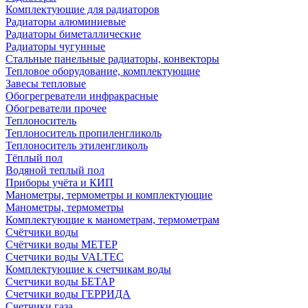
Комплектующие для радиаторов
Радиаторы алюминиевые
Радиаторы биметаллические
Радиаторы чугунные
Стальные панельные радиаторы, конвекторы
Тепловое оборудование, комплектующие
Завесы тепловые
Обогрегреватели инфракрасные
Обогреватели прочее
Теплоноситель
Теплоноситель пропиленгликоль
Теплоноситель этиленгликоль
Тёплый пол
Водяной теплый пол
Приборы учёта и КИП
Манометры, термометры и комплектующие
Манометры, термометры
Комплектующие к манометрам, термометрам
Счётчики воды
Счётчики воды МЕТЕР
Счетчики воды VALTEC
Комплектующие к счетчикам воды
Счетчики воды БЕТАР
Счетчики воды ГЕРРИДА
Счетчики газа