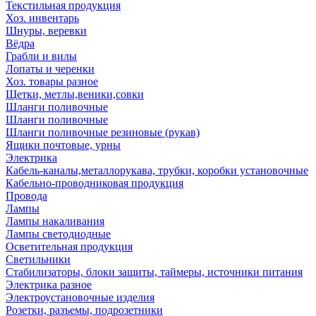
Текстильная продукция
Хоз. инвентарь
Шнуры, веревки
Вёдра
Грабли и вилы
Лопаты и черенки
Хоз. товары разное
Щетки, метлы,веники,совки
Шланги поливочные
Шланги поливочные
Шланги поливочные резиновые (рукав)
Ящики почтовые, урны
Электрика
Кабель-каналы,металлорукава, трубки, коробки установочные
Кабельно-проводниковая продукция
Провода
Лампы
Лампы накаливания
Лампы светодиодные
Осветительная продукция
Светильники
Стабилизаторы, блоки защиты, таймеры, источники питания
Электрика разное
Электроустановочные изделия
Розетки, разъемы, подрозетники