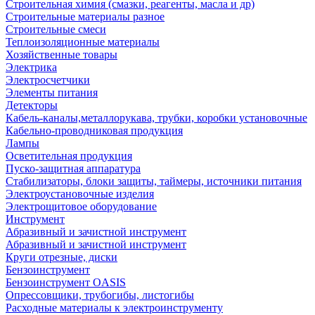
Строительная химия (смазки, реагенты, масла и др)
Строительные материалы разное
Строительные смеси
Теплоизоляционные материалы
Хозяйственные товары
Электрика
Электросчетчики
Элементы питания
Детекторы
Кабель-каналы,металлорукава, трубки, коробки установочные
Кабельно-проводниковая продукция
Лампы
Осветительная продукция
Пуско-защитная аппаратура
Стабилизаторы, блоки защиты, таймеры, источники питания
Электроустановочные изделия
Электрощитовое оборудование
Инструмент
Абразивный и зачистной инструмент
Абразивный и зачистной инструмент
Круги отрезные, диски
Бензоинструмент
Бензоинструмент OASIS
Опрессовщики, трубогибы, листогибы
Расходные материалы к электроинструменту