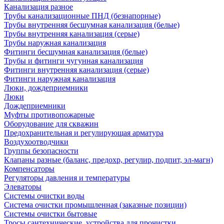
Канализация разное
Трубы канализационные ПНД (безнапорные)
Трубы внутренняя бесшумная канализация (белые)
Трубы внутренняя канализация (серые)
Трубы наружная канализация
Фитинги бесшумная канализация (белые)
Трубы и фитинги чугунная канализация
Фитинги внутренняя канализация (серые)
Фитинги наружная канализация
Люки, дождеприемники
Люки
Дождеприемники
Муфты противопожарные
Оборудование для скважин
Предохранительная и регулирующая арматура
Воздухоотводчики
Группы безопасности
Клапаны разные (баланс, предохр, регулир, подпит, эл-магн)
Компенсаторы
Регуляторы давления и температуры
Элеваторы
Системы очистки воды
Система очистки промышленная (заказные позиции)
Системы очистки бытовые
Тросы сантехнические, устройства для прочистки