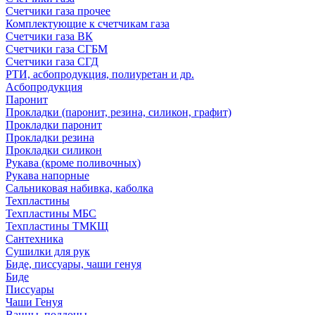
Счетчики газа прочее
Комплектующие к счетчикам газа
Счетчики газа ВК
Счетчики газа СГБМ
Счетчики газа СГД
РТИ, асбопродукция, полиуретан и др.
Асбопродукция
Паронит
Прокладки (паронит, резина, силикон, графит)
Прокладки паронит
Прокладки резина
Прокладки силикон
Рукава (кроме поливочных)
Рукава напорные
Сальниковая набивка, каболка
Техпластины
Техпластины МБС
Техпластины ТМКЩ
Сантехника
Сушилки для рук
Биде, писсуары, чаши генуя
Биде
Писсуары
Чаши Генуя
Ванны, поддоны