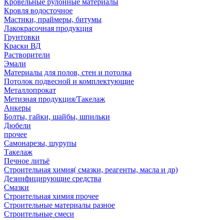
Кровельные рулонные материалы
Кровля водосточное
Мастики, праймеры, битумы
Лакокрасочная продукция
Грунтовки
Краски ВД
Растворители
Эмали
Материалы для полов, стен и потолка
Потолок подвесной и комплектующие
Металлопрокат
Метизная продукция/Такелаж
Анкеры
Болты, гайки, шайбы, шпильки
Дюбели
прочее
Самонарезы, шурупы
Такелаж
Печное литьё
Строительная химия( смазки, реагенты, масла и др)
Дезинфицирующие средства
Смазки
Строительная химия прочее
Строительные материалы разное
Строительные смеси