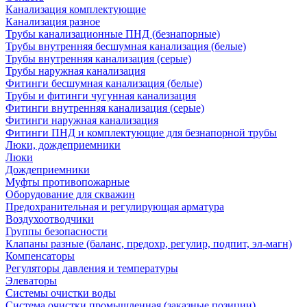
Канализация комплектующие
Канализация разное
Трубы канализационные ПНД (безнапорные)
Трубы внутренняя бесшумная канализация (белые)
Трубы внутренняя канализация (серые)
Трубы наружная канализация
Фитинги бесшумная канализация (белые)
Трубы и фитинги чугунная канализация
Фитинги внутренняя канализация (серые)
Фитинги наружная канализация
Фитинги ПНД и комплектующие для безнапорной трубы
Люки, дождеприемники
Люки
Дождеприемники
Муфты противопожарные
Оборудование для скважин
Предохранительная и регулирующая арматура
Воздухоотводчики
Группы безопасности
Клапаны разные (баланс, предохр, регулир, подпит, эл-магн)
Компенсаторы
Регуляторы давления и температуры
Элеваторы
Системы очистки воды
Система очистки промышленная (заказные позиции)