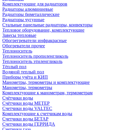
Комплектующие для радиаторов
Радиаторы алюминиевые
Радиаторы биметаллические
Радиаторы чугунные
Стальные панельные радиаторы, конвекторы
Тепловое оборудование, комплектующие
Завесы тепловые
Обогрегреватели инфракрасные
Обогреватели прочее
Теплоноситель
Теплоноситель пропиленгликоль
Теплоноситель этиленгликоль
Тёплый пол
Водяной теплый пол
Приборы учёта и КИП
Манометры, термометры и комплектующие
Манометры, термометры
Комплектующие к манометрам, термометрам
Счётчики воды
Счётчики воды МЕТЕР
Счетчики воды VALTEC
Комплектующие к счетчикам воды
Счетчики воды БЕТАР
Счетчики воды ГЕРРИДА
Счетчики газа