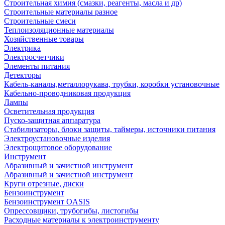
Строительная химия (смазки, реагенты, масла и др)
Строительные материалы разное
Строительные смеси
Теплоизоляционные материалы
Хозяйственные товары
Электрика
Электросчетчики
Элементы питания
Детекторы
Кабель-каналы,металлорукава, трубки, коробки установочные
Кабельно-проводниковая продукция
Лампы
Осветительная продукция
Пуско-защитная аппаратура
Стабилизаторы, блоки защиты, таймеры, источники питания
Электроустановочные изделия
Электрощитовое оборудование
Инструмент
Абразивный и зачистной инструмент
Абразивный и зачистной инструмент
Круги отрезные, диски
Бензоинструмент
Бензоинструмент OASIS
Опрессовщики, трубогибы, листогибы
Расходные материалы к электроинструменту