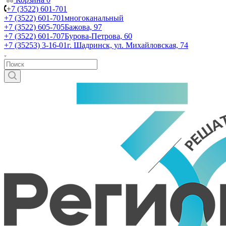
+7 (3522) 601-701
+7 (3522) 601-701
многоканальный
+7 (3522) 605-705
Бажова, 97
+7 (3522) 601-707
Бурова-Петрова, 60
+7 (35253) 3-16-01
г. Шадринск, ул. Михайловская, 74