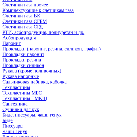
Счетчики газа прочее
Комплектующие к счетчикам газа
Счетчики газа ВК
Счетчики газа СГБМ
Счетчики газа СГД
РТИ, асбопродукция, полиуретан и др.
Асбопродукция
Паронит
Прокладки (паронит, резина, силикон, графит)
Прокладки паронит
Прокладки резина
Прокладки силикон
Рукава (кроме поливочных)
Рукава напорные
Сальниковая набивка, каболка
Техпластины
Техпластины МБС
Техпластины ТМКЩ
Сантехника
Сушилки для рук
Биде, писсуары, чаши генуя
Биде
Писсуары
Чаши Генуя
Ванны, поддоны