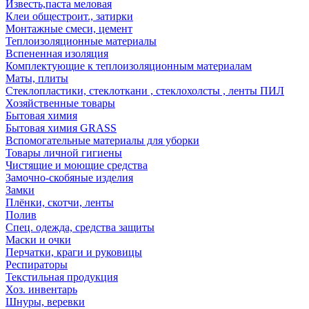
Известь,паста меловая
Клеи общестроит., затирки
Монтажные смеси, цемент
Теплоизоляционные материалы
Вспененная изоляция
Комплектующие к теплоизоляционным материалам
Маты, плиты
Стеклопластики, стеклоткани , стеклохолсты , ленты ПИЛ
Хозяйственные товары
Бытовая химия
Бытовая химия GRASS
Вспомогательные материалы для уборки
Товары личной гигиены
Чистящие и моющие средства
Замочно-скобяные изделия
Замки
Плёнки, скотчи, ленты
Полив
Спец. одежда, средства защиты
Маски и очки
Перчатки, краги и руковицы
Респираторы
Текстильная продукция
Хоз. инвентарь
Шнуры, веревки