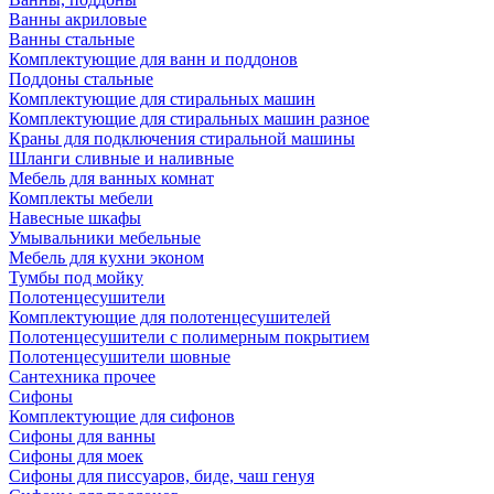
Ванны акриловые
Ванны стальные
Комплектующие для ванн и поддонов
Поддоны стальные
Комплектующие для стиральных машин
Комплектующие для стиральных машин разное
Краны для подключения стиральной машины
Шланги сливные и наливные
Мебель для ванных комнат
Комплекты мебели
Навесные шкафы
Умывальники мебельные
Мебель для кухни эконом
Тумбы под мойку
Полотенцесушители
Комплектующие для полотенцесушителей
Полотенцесушители с полимерным покрытием
Полотенцесушители шовные
Сантехника прочее
Сифоны
Комплектующие для сифонов
Сифоны для ванны
Сифоны для моек
Сифоны для писсуаров, биде, чаш генуя