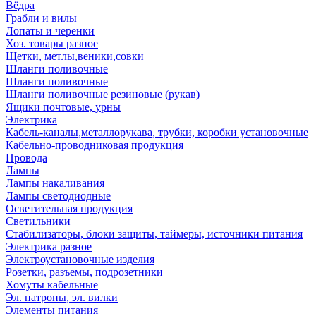
Вёдра
Грабли и вилы
Лопаты и черенки
Хоз. товары разное
Щетки, метлы,веники,совки
Шланги поливочные
Шланги поливочные
Шланги поливочные резиновые (рукав)
Ящики почтовые, урны
Электрика
Кабель-каналы,металлорукава, трубки, коробки установочные
Кабельно-проводниковая продукция
Провода
Лампы
Лампы накаливания
Лампы светодиодные
Осветительная продукция
Светильники
Стабилизаторы, блоки защиты, таймеры, источники питания
Электрика разное
Электроустановочные изделия
Розетки, разъемы, подрозетники
Хомуты кабельные
Эл. патроны, эл. вилки
Элементы питания