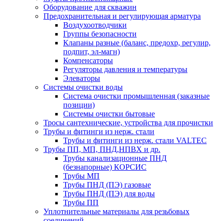
Оборудование для скважин
Предохранительная и регулирующая арматура
Воздухоотводчики
Группы безопасности
Клапаны разные (баланс, предохр, регулир,
подпит, эл-магн)
Компенсаторы
Регуляторы давления и температуры
Элеваторы
Системы очистки воды
Система очистки промышленная (заказные
позиции)
Системы очистки бытовые
Тросы сантехнические, устройства для прочистки
Трубы и фитинги из нерж. стали
Трубы и фитинги из нерж. стали VALTEC
Трубы ПП, МП, ПНД,НПВХ и др.
Трубы канализационные ПНД
(безнапорные) КОРСИС
Трубы МП
Трубы ПНД (ПЭ) газовые
Трубы ПНД (ПЭ) для воды
Трубы ПП
Уплотнительные материалы для резьбовых
соединений