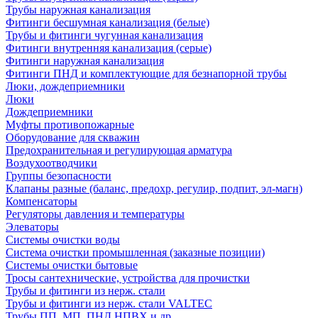
Трубы наружная канализация
Фитинги бесшумная канализация (белые)
Трубы и фитинги чугунная канализация
Фитинги внутренняя канализация (серые)
Фитинги наружная канализация
Фитинги ПНД и комплектующие для безнапорной трубы
Люки, дождеприемники
Люки
Дождеприемники
Муфты противопожарные
Оборудование для скважин
Предохранительная и регулирующая арматура
Воздухоотводчики
Группы безопасности
Клапаны разные (баланс, предохр, регулир, подпит, эл-магн)
Компенсаторы
Регуляторы давления и температуры
Элеваторы
Системы очистки воды
Система очистки промышленная (заказные позиции)
Системы очистки бытовые
Тросы сантехнические, устройства для прочистки
Трубы и фитинги из нерж. стали
Трубы и фитинги из нерж. стали VALTEC
Трубы ПП, МП, ПНД,НПВХ и др.