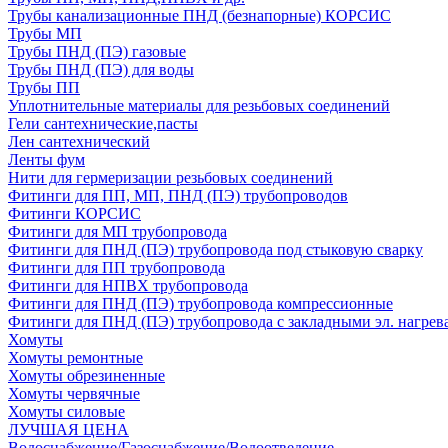
Трубы канализационные ПНД (безнапорные) КОРСИС
Трубы МП
Трубы ПНД (ПЭ) газовые
Трубы ПНД (ПЭ) для воды
Трубы ПП
Уплотнительные материалы для резьбовых соединений
Гели сантехнические,пасты
Лен сантехнический
Ленты фум
Нити для гермеризации резьбовых соединений
Фитинги для ПП, МП, ПНД (ПЭ) трубопроводов
Фитинги КОРСИС
Фитинги для МП трубопровода
Фитинги для ПНД (ПЭ) трубопровода под стыковую сварку
Фитинги для ПП трубопровода
Фитинги для НПВХ трубопровода
Фитинги для ПНД (ПЭ) трубопровода компрессионные
Фитинги для ПНД (ПЭ) трубопровода с закладными эл. нагрев
Хомуты
Хомуты ремонтные
Хомуты обрезиненные
Хомуты червячные
Хомуты силовые
ЛУЧШАЯ ЦЕНА
Водоснабжение/Газоснабжение/Водоотведение