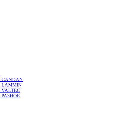
а
ода CANDAN
да LAMMIN
да VALTEC
да РАЗНОЕ