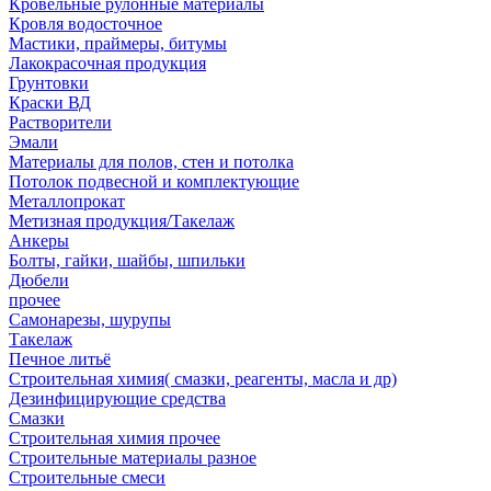
Кровельные рулонные материалы
Кровля водосточное
Мастики, праймеры, битумы
Лакокрасочная продукция
Грунтовки
Краски ВД
Растворители
Эмали
Материалы для полов, стен и потолка
Потолок подвесной и комплектующие
Металлопрокат
Метизная продукция/Такелаж
Анкеры
Болты, гайки, шайбы, шпильки
Дюбели
прочее
Самонарезы, шурупы
Такелаж
Печное литьё
Строительная химия( смазки, реагенты, масла и др)
Дезинфицирующие средства
Смазки
Строительная химия прочее
Строительные материалы разное
Строительные смеси