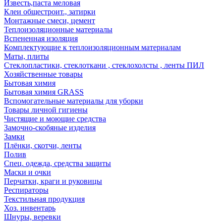
Известь,паста меловая
Клеи общестроит., затирки
Монтажные смеси, цемент
Теплоизоляционные материалы
Вспененная изоляция
Комплектующие к теплоизоляционным материалам
Маты, плиты
Стеклопластики, стеклоткани , стеклохолсты , ленты ПИЛ
Хозяйственные товары
Бытовая химия
Бытовая химия GRASS
Вспомогательные материалы для уборки
Товары личной гигиены
Чистящие и моющие средства
Замочно-скобяные изделия
Замки
Плёнки, скотчи, ленты
Полив
Спец. одежда, средства защиты
Маски и очки
Перчатки, краги и руковицы
Респираторы
Текстильная продукция
Хоз. инвентарь
Шнуры, веревки