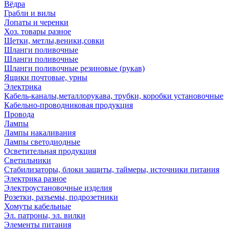
Вёдра
Грабли и вилы
Лопаты и черенки
Хоз. товары разное
Щетки, метлы,веники,совки
Шланги поливочные
Шланги поливочные
Шланги поливочные резиновые (рукав)
Ящики почтовые, урны
Электрика
Кабель-каналы,металлорукава, трубки, коробки установочные
Кабельно-проводниковая продукция
Провода
Лампы
Лампы накаливания
Лампы светодиодные
Осветительная продукция
Светильники
Стабилизаторы, блоки защиты, таймеры, источники питания
Электрика разное
Электроустановочные изделия
Розетки, разъемы, подрозетники
Хомуты кабельные
Эл. патроны, эл. вилки
Элементы питания