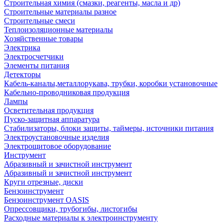
Строительная химия (смазки, реагенты, масла и др)
Строительные материалы разное
Строительные смеси
Теплоизоляционные материалы
Хозяйственные товары
Электрика
Электросчетчики
Элементы питания
Детекторы
Кабель-каналы,металлорукава, трубки, коробки установочные
Кабельно-проводниковая продукция
Лампы
Осветительная продукция
Пуско-защитная аппаратура
Стабилизаторы, блоки защиты, таймеры, источники питания
Электроустановочные изделия
Электрощитовое оборудование
Инструмент
Абразивный и зачистной инструмент
Абразивный и зачистной инструмент
Круги отрезные, диски
Бензоинструмент
Бензоинструмент OASIS
Опрессовщики, трубогибы, листогибы
Расходные материалы к электроинструменту