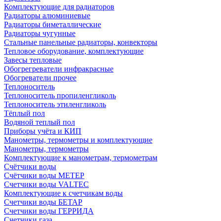
Комплектующие для радиаторов
Радиаторы алюминиевые
Радиаторы биметаллические
Радиаторы чугунные
Стальные панельные радиаторы, конвекторы
Тепловое оборудование, комплектующие
Завесы тепловые
Обогрегреватели инфракрасные
Обогреватели прочее
Теплоноситель
Теплоноситель пропиленгликоль
Теплоноситель этиленгликоль
Тёплый пол
Водяной теплый пол
Приборы учёта и КИП
Манометры, термометры и комплектующие
Манометры, термометры
Комплектующие к манометрам, термометрам
Счётчики воды
Счётчики воды МЕТЕР
Счетчики воды VALTEC
Комплектующие к счетчикам воды
Счетчики воды БЕТАР
Счетчики воды ГЕРРИДА
Счетчики газа