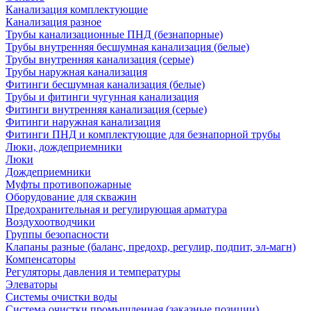
Канализация комплектующие
Канализация разное
Трубы канализационные ПНД (безнапорные)
Трубы внутренняя бесшумная канализация (белые)
Трубы внутренняя канализация (серые)
Трубы наружная канализация
Фитинги бесшумная канализация (белые)
Трубы и фитинги чугунная канализация
Фитинги внутренняя канализация (серые)
Фитинги наружная канализация
Фитинги ПНД и комплектующие для безнапорной трубы
Люки, дождеприемники
Люки
Дождеприемники
Муфты противопожарные
Оборудование для скважин
Предохранительная и регулирующая арматура
Воздухоотводчики
Группы безопасности
Клапаны разные (баланс, предохр, регулир, подпит, эл-магн)
Компенсаторы
Регуляторы давления и температуры
Элеваторы
Системы очистки воды
Система очистки промышленная (заказные позиции)