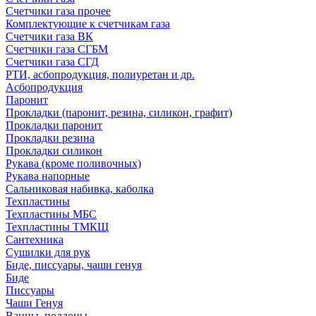
Счетчики газа прочее
Комплектующие к счетчикам газа
Счетчики газа ВК
Счетчики газа СГБМ
Счетчики газа СГД
РТИ, асбопродукция, полиуретан и др.
Асбопродукция
Паронит
Прокладки (паронит, резина, силикон, графит)
Прокладки паронит
Прокладки резина
Прокладки силикон
Рукава (кроме поливочных)
Рукава напорные
Сальниковая набивка, каболка
Техпластины
Техпластины МБС
Техпластины ТМКЩ
Сантехника
Сушилки для рук
Биде, писсуары, чаши генуя
Биде
Писсуары
Чаши Генуя
Ванны, поддоны