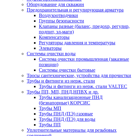
Оборудование для скважин
Предохранительная и регулирующая арматура
Воздухоотводчики
Группы безопасности
Клапаны разные (баланс, предохр, регулир,
подпит, эл-магн)
Компенсаторы
Регуляторы давления и температуры
Элеваторы
Системы очистки воды
Система очистки промышленная (заказные
позиции)
Системы очистки бытовые
Тросы сантехнические, устройства для прочистки
Трубы и фитинги из нерж. стали
Трубы и фитинги из нерж. стали VALTEC
Трубы ПП, МП, ПНД,НПВХ и др.
Трубы канализационные ПНД
(безнапорные) КОРСИС
Трубы МП
Трубы ПНД (ПЭ) газовые
Трубы ПНД (ПЭ) для воды
Трубы ПП
Уплотнительные материалы для резьбовых
соединений