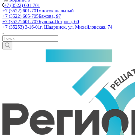
+7 (3522) 601-701
+7 (3522) 601-701
многоканальный
+7 (3522) 605-705
Бажова, 97
+7 (3522) 601-707
Бурова-Петрова, 60
+7 (35253) 3-16-01
г. Шадринск, ул. Михайловская, 74