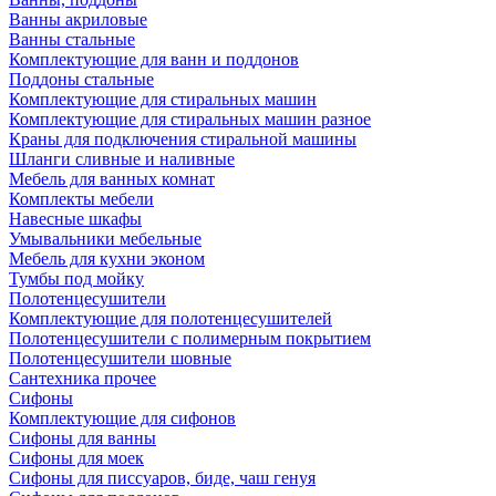
Ванны акриловые
Ванны стальные
Комплектующие для ванн и поддонов
Поддоны стальные
Комплектующие для стиральных машин
Комплектующие для стиральных машин разное
Краны для подключения стиральной машины
Шланги сливные и наливные
Мебель для ванных комнат
Комплекты мебели
Навесные шкафы
Умывальники мебельные
Мебель для кухни эконом
Тумбы под мойку
Полотенцесушители
Комплектующие для полотенцесушителей
Полотенцесушители с полимерным покрытием
Полотенцесушители шовные
Сантехника прочее
Сифоны
Комплектующие для сифонов
Сифоны для ванны
Сифоны для моек
Сифоны для писсуаров, биде, чаш генуя