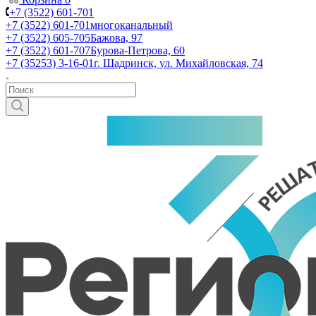
+7 (3522) 601-701
+7 (3522) 601-701
многоканальный
+7 (3522) 605-705
Бажова, 97
+7 (3522) 601-707
Бурова-Петрова, 60
+7 (35253) 3-16-01
г. Шадринск, ул. Михайловская, 74