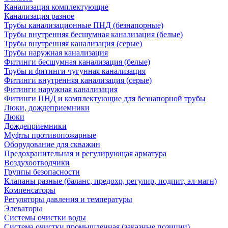
Канализация комплектующие
Канализация разное
Трубы канализационные ПНД (безнапорные)
Трубы внутренняя бесшумная канализация (белые)
Трубы внутренняя канализация (серые)
Трубы наружная канализация
Фитинги бесшумная канализация (белые)
Трубы и фитинги чугунная канализация
Фитинги внутренняя канализация (серые)
Фитинги наружная канализация
Фитинги ПНД и комплектующие для безнапорной трубы
Люки, дождеприемники
Люки
Дождеприемники
Муфты противопожарные
Оборудование для скважин
Предохранительная и регулирующая арматура
Воздухоотводчики
Группы безопасности
Клапаны разные (баланс, предохр, регулир, подпит, эл-магн)
Компенсаторы
Регуляторы давления и температуры
Элеваторы
Системы очистки воды
Система очистки промышленная (заказные позиции)