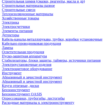
Строительная химия (смазки, реагенты, масла и др)
Строительные материалы разное
Строительные смеси
Теплоизоляционные материалы
Хозяйственные товары
Электрика
Электросчетчики
Элементы питания
Детекторы
Кабель-каналы,металлорукава, трубки, коробки установочные
Кабельно-проводниковая продукция
Лампы
Осветительная продукция
Пуско-защитная аппаратура
Стабилизаторы, блоки защиты, таймеры, источники питания
Электроустановочные изделия
Электрощитовое оборудование
Инструмент
Абразивный и зачистной инструмент
Абразивный и зачистной инструмент
Круги отрезные, диски
Бензоинструмент
Бензоинструмент OASIS
Опрессовщики, трубогибы, листогибы
Расходные материалы к электроинструменту