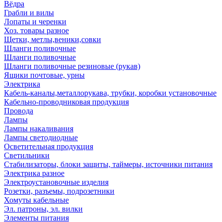
Вёдра
Грабли и вилы
Лопаты и черенки
Хоз. товары разное
Щетки, метлы,веники,совки
Шланги поливочные
Шланги поливочные
Шланги поливочные резиновые (рукав)
Ящики почтовые, урны
Электрика
Кабель-каналы,металлорукава, трубки, коробки установочные
Кабельно-проводниковая продукция
Провода
Лампы
Лампы накаливания
Лампы светодиодные
Осветительная продукция
Светильники
Стабилизаторы, блоки защиты, таймеры, источники питания
Электрика разное
Электроустановочные изделия
Розетки, разъемы, подрозетники
Хомуты кабельные
Эл. патроны, эл. вилки
Элементы питания