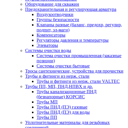
Оборудование для скважин
Предохранительная и регулирующая арматура
Воздухоотводчики
Группы безопасности
Клапаны разные (баланс, предохр, регулир,
подпит, эл-магн)
Компенсаторы
Регуляторы давления и температуры
Элеваторы
Системы очистки воды
Система очистки промышленная (заказные
позиции)
Системы очистки бытовые
Тросы сантехнические, устройства для прочистки
Трубы и фитинги из нерж. стали
Трубы и фитинги из нерж. стали VALTEC
Трубы ПП, МП, ПНД,НПВХ и др.
Трубы канализационные ПНД
(безнапорные) КОРСИС
Трубы МП
Трубы ПНД (ПЭ) газовые
Трубы ПНД (ПЭ) для воды
Трубы ПП
Уплотнительные материалы для резьбовых
соединений