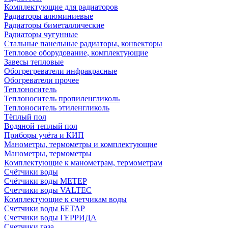
Комплектующие для радиаторов
Радиаторы алюминиевые
Радиаторы биметаллические
Радиаторы чугунные
Стальные панельные радиаторы, конвекторы
Тепловое оборудование, комплектующие
Завесы тепловые
Обогрегреватели инфракрасные
Обогреватели прочее
Теплоноситель
Теплоноситель пропиленгликоль
Теплоноситель этиленгликоль
Тёплый пол
Водяной теплый пол
Приборы учёта и КИП
Манометры, термометры и комплектующие
Манометры, термометры
Комплектующие к манометрам, термометрам
Счётчики воды
Счётчики воды МЕТЕР
Счетчики воды VALTEC
Комплектующие к счетчикам воды
Счетчики воды БЕТАР
Счетчики воды ГЕРРИДА
Счетчики газа