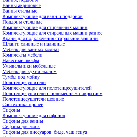
Ванны акриловые
Ванны стальные
Комплектующие для ванн и поддонов
Поддоны стальные
Комплектующие для стиральных машин
Комплектующие для стиральных машин разное
Краны для подключения стиральной машины
Шланги сливные и наливные
Мебель для ванных комнат
Комплекты мебели
Навесные шкафы
Умывальники мебельные
Мебель для кухни эконом
Тумбы под мойку
Полотенцесушители
Комплектующие для полотенцесушителей
Полотенцесушители с полимерным покрытием
Полотенцесушители шовные
Сантехника прочее
Сифоны
Комплектующие для сифонов
Сифоны для ванны
Сифоны для моек
Сифоны для писсуаров, биде, чаш генуя