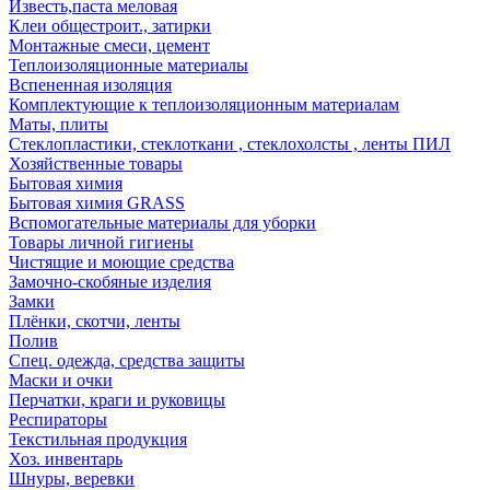
Известь,паста меловая
Клеи общестроит., затирки
Монтажные смеси, цемент
Теплоизоляционные материалы
Вспененная изоляция
Комплектующие к теплоизоляционным материалам
Маты, плиты
Стеклопластики, стеклоткани , стеклохолсты , ленты ПИЛ
Хозяйственные товары
Бытовая химия
Бытовая химия GRASS
Вспомогательные материалы для уборки
Товары личной гигиены
Чистящие и моющие средства
Замочно-скобяные изделия
Замки
Плёнки, скотчи, ленты
Полив
Спец. одежда, средства защиты
Маски и очки
Перчатки, краги и руковицы
Респираторы
Текстильная продукция
Хоз. инвентарь
Шнуры, веревки