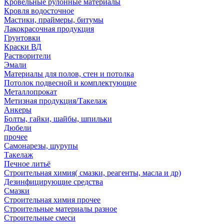
Кровельные рулонные материалы
Кровля водосточное
Мастики, праймеры, битумы
Лакокрасочная продукция
Грунтовки
Краски ВД
Растворители
Эмали
Материалы для полов, стен и потолка
Потолок подвесной и комплектующие
Металлопрокат
Метизная продукция/Такелаж
Анкеры
Болты, гайки, шайбы, шпильки
Дюбели
прочее
Самонарезы, шурупы
Такелаж
Печное литьё
Строительная химия( смазки, реагенты, масла и др)
Дезинфицирующие средства
Смазки
Строительная химия прочее
Строительные материалы разное
Строительные смеси