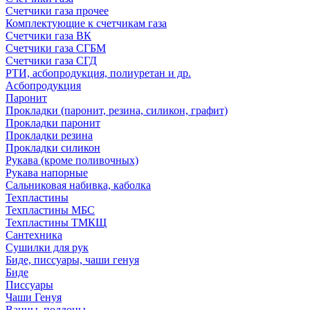
Счетчики газа прочее
Комплектующие к счетчикам газа
Счетчики газа ВК
Счетчики газа СГБМ
Счетчики газа СГД
РТИ, асбопродукция, полиуретан и др.
Асбопродукция
Паронит
Прокладки (паронит, резина, силикон, графит)
Прокладки паронит
Прокладки резина
Прокладки силикон
Рукава (кроме поливочных)
Рукава напорные
Сальниковая набивка, каболка
Техпластины
Техпластины МБС
Техпластины ТМКЩ
Сантехника
Сушилки для рук
Биде, писсуары, чаши генуя
Биде
Писсуары
Чаши Генуя
Ванны, поддоны