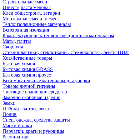
Строительные смеси
Известь,паста меловая
Клеи общестроит., затирки
Монтажные смеси, цемент
Теплоизоляционные материалы
Вспененная изоляция
Комплектующие к теплоизоляционным материалам
Маты, плиты
Скорлупа
Стеклопластики, стеклоткани , стеклохолсты , ленты ПИЛ
Хозяйственные товары
Бытовая химия
Бытовая химия GRASS
Бытовая химия прочее
Вспомогательные материалы для уборки
Товары личной гигиены
Чистящие и моющие средства
Замочно-скобяные изделия
Замки
Плёнки, скотчи, ленты
Полив
Спец. одежда, средства защиты
Маски и очки
Перчатки, краги и руковицы
Респираторы