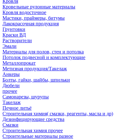
Кровля
Кровельные рулонные материалы
Кровля водосточное
Мастики, праймеры, битумы
Лакокрасочная продукция
Грунтовки
Краски ВД
Растворители
Эмали
Материалы для полов, стен и потолка
Потолок подвесной и комплектующие
Металлопрокат
Метизная продукция/Такелаж
Анкеры
Болты, гайки, шайбы, шпильки
Дюбели
прочее
Самонарезы, шурупы
Такелаж
Печное литьё
Строительная химия( смазки, реагенты, масла и др)
Дезинфицирующие средства
Смазки
Строительная химия прочее
Строительные материалы разное