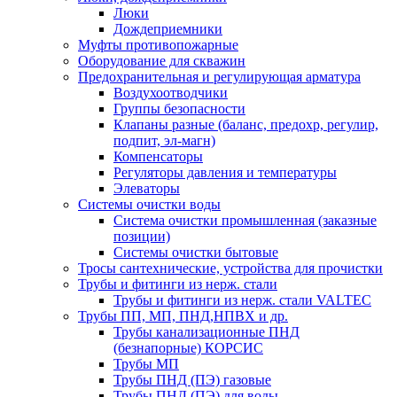
Люки
Дождеприемники
Муфты противопожарные
Оборудование для скважин
Предохранительная и регулирующая арматура
Воздухоотводчики
Группы безопасности
Клапаны разные (баланс, предохр, регулир,
подпит, эл-магн)
Компенсаторы
Регуляторы давления и температуры
Элеваторы
Системы очистки воды
Система очистки промышленная (заказные
позиции)
Системы очистки бытовые
Тросы сантехнические, устройства для прочистки
Трубы и фитинги из нерж. стали
Трубы и фитинги из нерж. стали VALTEC
Трубы ПП, МП, ПНД,НПВХ и др.
Трубы канализационные ПНД
(безнапорные) КОРСИС
Трубы МП
Трубы ПНД (ПЭ) газовые
Трубы ПНД (ПЭ) для воды