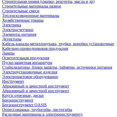
Строительная химия (смазки, реагенты, масла и др)
Строительные материалы разное
Строительные смеси
Теплоизоляционные материалы
Хозяйственные товары
Электрика
Электросчетчики
Элементы питания
Детекторы
Кабель-каналы,металлорукава, трубки, коробки установочные
Кабельно-проводниковая продукция
Лампы
Осветительная продукция
Пуско-защитная аппаратура
Стабилизаторы, блоки защиты, таймеры, источники питания
Электроустановочные изделия
Электрощитовое оборудование
Инструмент
Абразивный и зачистной инструмент
Абразивный и зачистной инструмент
Круги отрезные, диски
Бензоинструмент
Бензоинструмент OASIS
Опрессовщики, трубогибы, листогибы
Расходные материалы к электроинструменту