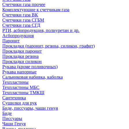
Счетчики газа прочее
Комплектующие к счетчикам газа
Счетчики газа ВК
Счетчики газа СГБМ
Счетчики газа СГД
РТИ, асбопродукция, полиуретан и др.
Асбопродукция
Паронит
Прокладки (паронит, резина, силикон, графит)
Прокладки паронит
Прокладки резина
Прокладки силикон
Рукава (кроме поливочных)
Рукава напорные
Сальниковая набивка, каболка
Техпластины
Техпластины МБС
Техпластины ТМКЩ
Сантехника
Сушилки для рук
Биде, писсуары, чаши генуя
Биде
Писсуары
Чаши Генуя
Ванны, поддоны