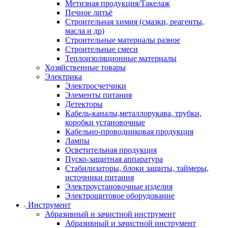
Метизная продукция/Такелаж
Печное литьё
Строительная химия (смазки, реагенты,
масла и др)
Строительные материалы разное
Строительные смеси
Теплоизоляционные материалы
Хозяйственные товары
Электрика
Электросчетчики
Элементы питания
Детекторы
Кабель-каналы,металлорукава, трубки,
коробки установочные
Кабельно-проводниковая продукция
Лампы
Осветительная продукция
Пуско-защитная аппаратура
Стабилизаторы, блоки защиты, таймеры,
источники питания
Электроустановочные изделия
Электрощитовое оборудование
Инструмент
Абразивный и зачистной инструмент
Абразивный и зачистной инструмент