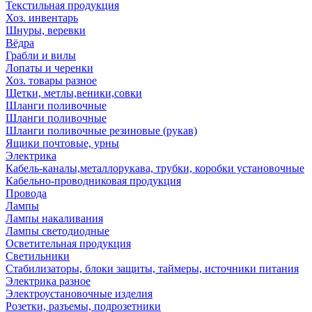
Текстильная продукция
Хоз. инвентарь
Шнуры, веревки
Вёдра
Грабли и вилы
Лопаты и черенки
Хоз. товары разное
Щетки, метлы,веники,совки
Шланги поливочные
Шланги поливочные
Шланги поливочные резиновые (рукав)
Ящики почтовые, урны
Электрика
Кабель-каналы,металлорукава, трубки, коробки установочные
Кабельно-проводниковая продукция
Провода
Лампы
Лампы накаливания
Лампы светодиодные
Осветительная продукция
Светильники
Стабилизаторы, блоки защиты, таймеры, источники питания
Электрика разное
Электроустановочные изделия
Розетки, разъемы, подрозетники