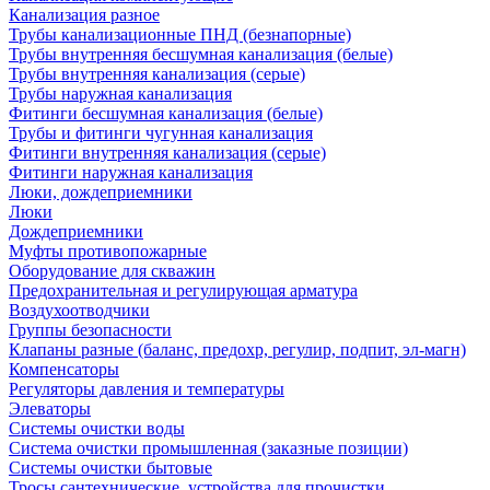
Канализация разное
Трубы канализационные ПНД (безнапорные)
Трубы внутренняя бесшумная канализация (белые)
Трубы внутренняя канализация (серые)
Трубы наружная канализация
Фитинги бесшумная канализация (белые)
Трубы и фитинги чугунная канализация
Фитинги внутренняя канализация (серые)
Фитинги наружная канализация
Люки, дождеприемники
Люки
Дождеприемники
Муфты противопожарные
Оборудование для скважин
Предохранительная и регулирующая арматура
Воздухоотводчики
Группы безопасности
Клапаны разные (баланс, предохр, регулир, подпит, эл-магн)
Компенсаторы
Регуляторы давления и температуры
Элеваторы
Системы очистки воды
Система очистки промышленная (заказные позиции)
Системы очистки бытовые
Тросы сантехнические, устройства для прочистки