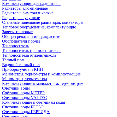
Комплектующие для радиаторов
Радиаторы алюминиевые
Радиаторы биметаллические
Радиаторы чугунные
Стальные панельные радиаторы, конвекторы
Тепловое оборудование, комплектующие
Завесы тепловые
Обогрегреватели инфракрасные
Обогреватели прочее
Теплоноситель
Теплоноситель пропиленгликоль
Теплоноситель этиленгликоль
Тёплый пол
Водяной теплый пол
Приборы учёта и КИП
Манометры, термометры и комплектующие
Манометры, термометры
Комплектующие к манометрам, термометрам
Счётчики воды
Счётчики воды МЕТЕР
Счетчики воды VALTEC
Комплектующие к счетчикам воды
Счетчики воды БЕТАР
Счетчики воды ГЕРРИДА
Счетчики газа