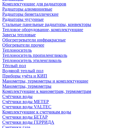
Комплектующие для радиаторов
Радиаторы алюминиевые
Радиаторы биметаллические
Радиаторы чугунные
Стальные панельные радиаторы, конвекторы
Тепловое оборудование, комплектующие
Завесы тепловые
Обогрегреватели инфракрасные
Обогреватели прочее
Теплоноситель
Теплоноситель пропиленгликоль
Теплоноситель этиленгликоль
Тёплый пол
Водяной теплый пол
Приборы учёта и КИП
Манометры, термометры и комплектующие
Манометры, термометры
Комплектующие к манометрам, термометрам
Счётчики воды
Счётчики воды МЕТЕР
Счетчики воды VALTEC
Комплектующие к счетчикам воды
Счетчики воды БЕТАР
Счетчики воды ГЕРРИДА
Счетчики газа