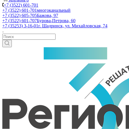
+7 (3522) 601-701
+7 (3522) 601-701
многоканальный
+7 (3522) 605-705
Бажова, 97
+7 (3522) 601-707
Бурова-Петрова, 60
+7 (35253) 3-16-01
г. Шадринск, ул. Михайловская, 74