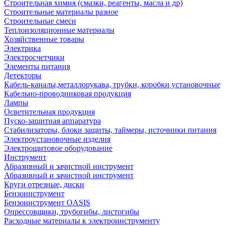
Строительная химия (смазки, реагенты, масла и др)
Строительные материалы разное
Строительные смеси
Теплоизоляционные материалы
Хозяйственные товары
Электрика
Электросчетчики
Элементы питания
Детекторы
Кабель-каналы,металлорукава, трубки, коробки установочные
Кабельно-проводниковая продукция
Лампы
Осветительная продукция
Пуско-защитная аппаратура
Стабилизаторы, блоки защиты, таймеры, источники питания
Электроустановочные изделия
Электрощитовое оборудование
Инструмент
Абразивный и зачистной инструмент
Абразивный и зачистной инструмент
Круги отрезные, диски
Бензоинструмент
Бензоинструмент OASIS
Опрессовщики, трубогибы, листогибы
Расходные материалы к электроинструменту