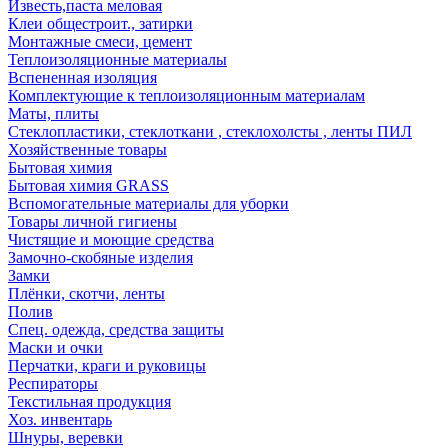
Известь,паста меловая
Клеи общестроит., затирки
Монтажные смеси, цемент
Теплоизоляционные материалы
Вспененная изоляция
Комплектующие к теплоизоляционным материалам
Маты, плиты
Стеклопластики, стеклоткани , стеклохолсты , ленты ПИЛ
Хозяйственные товары
Бытовая химия
Бытовая химия GRASS
Вспомогательные материалы для уборки
Товары личной гигиены
Чистящие и моющие средства
Замочно-скобяные изделия
Замки
Плёнки, скотчи, ленты
Полив
Спец. одежда, средства защиты
Маски и очки
Перчатки, краги и руковицы
Респираторы
Текстильная продукция
Хоз. инвентарь
Шнуры, веревки