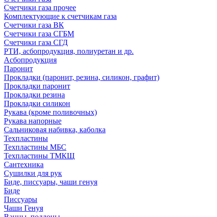
Счетчики газа прочее
Комплектующие к счетчикам газа
Счетчики газа ВК
Счетчики газа СГБМ
Счетчики газа СГД
РТИ, асбопродукция, полиуретан и др.
Асбопродукция
Паронит
Прокладки (паронит, резина, силикон, графит)
Прокладки паронит
Прокладки резина
Прокладки силикон
Рукава (кроме поливочных)
Рукава напорные
Сальниковая набивка, каболка
Техпластины
Техпластины МБС
Техпластины ТМКЩ
Сантехника
Сушилки для рук
Биде, писсуары, чаши генуя
Биде
Писсуары
Чаши Генуя
Ванны, поддоны