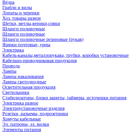
Вёдра
Грабли и вилы
Лопаты и черенки
Хоз. товары разное
Щетки, метлы,веники,совки
Шланги поливочные
Шланги поливочные
Шланги поливочные резиновые (рукав)
Ящики почтовые, урны
Электрика
Кабель-каналы,металлорукава, трубки, коробки установочные
Кабельно-проводниковая продукция
Провода
Лампы
Лампы накаливания
Лампы светодиодные
Осветительная продукция
Светильники
Стабилизаторы, блоки защиты, таймеры, источники питания
Электрика разное
Электроустановочные изделия
Розетки, разъемы, подрозетники
Хомуты кабельные
Эл. патроны, эл. вилки
Элементы питания