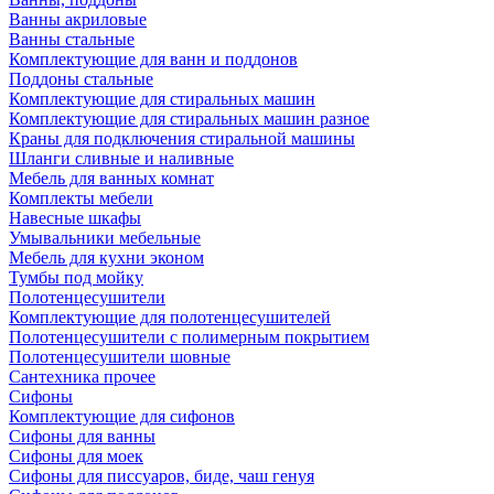
Ванны акриловые
Ванны стальные
Комплектующие для ванн и поддонов
Поддоны стальные
Комплектующие для стиральных машин
Комплектующие для стиральных машин разное
Краны для подключения стиральной машины
Шланги сливные и наливные
Мебель для ванных комнат
Комплекты мебели
Навесные шкафы
Умывальники мебельные
Мебель для кухни эконом
Тумбы под мойку
Полотенцесушители
Комплектующие для полотенцесушителей
Полотенцесушители с полимерным покрытием
Полотенцесушители шовные
Сантехника прочее
Сифоны
Комплектующие для сифонов
Сифоны для ванны
Сифоны для моек
Сифоны для писсуаров, биде, чаш генуя