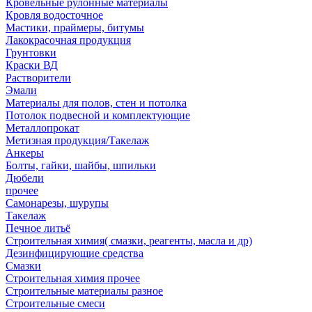
Кровельные рулонные материалы
Кровля водосточное
Мастики, праймеры, битумы
Лакокрасочная продукция
Грунтовки
Краски ВД
Растворители
Эмали
Материалы для полов, стен и потолка
Потолок подвесной и комплектующие
Металлопрокат
Метизная продукция/Такелаж
Анкеры
Болты, гайки, шайбы, шпильки
Дюбели
прочее
Самонарезы, шурупы
Такелаж
Печное литьё
Строительная химия( смазки, реагенты, масла и др)
Дезинфицирующие средства
Смазки
Строительная химия прочее
Строительные материалы разное
Строительные смеси