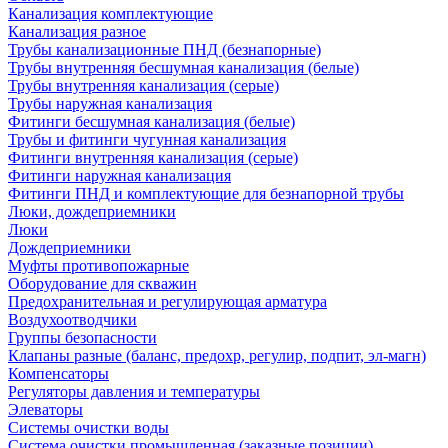
Канализация комплектующие
Канализация разное
Трубы канализационные ПНД (безнапорные)
Трубы внутренняя бесшумная канализация (белые)
Трубы внутренняя канализация (серые)
Трубы наружная канализация
Фитинги бесшумная канализация (белые)
Трубы и фитинги чугунная канализация
Фитинги внутренняя канализация (серые)
Фитинги наружная канализация
Фитинги ПНД и комплектующие для безнапорной трубы
Люки, дождеприемники
Люки
Дождеприемники
Муфты противопожарные
Оборудование для скважин
Предохранительная и регулирующая арматура
Воздухоотводчики
Группы безопасности
Клапаны разные (баланс, предохр, регулир, подпит, эл-магн)
Компенсаторы
Регуляторы давления и температуры
Элеваторы
Системы очистки воды
Система очистки промышленная (заказные позиции)