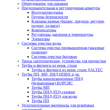
Оборудование для скважин
Предохранительная и регулирующая арматура
Воздухоотводчики
Группы безопасности
Клапаны разные (баланс, предохр, регулир,
подпит, эл-магн)
Компенсаторы
Регуляторы давления и температуры
Элеваторы
Системы очистки воды
Система очистки промышленная (заказные
позиции)
Системы очистки бытовые
Тросы сантехнические, устройства для прочистки
Трубы и фитинги из нерж. стали
Трубы и фитинги из нерж. стали VALTEC
Трубы ПП, МП, ПНД,НПВХ и др.
Трубы канализационные ПНД
(безнапорные) КОРСИС
Трубы МП
Трубы ПНД (ПЭ) газовые
Трубы ПНД (ПЭ) для воды
Трубы ПП
Уплотнительные материалы для резьбовых
соединений