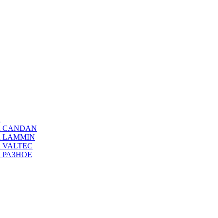
а
ода CANDAN
да LAMMIN
да VALTEC
да РАЗНОЕ