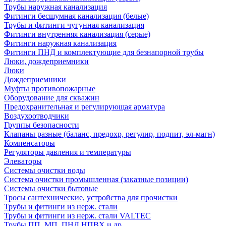
Трубы наружная канализация
Фитинги бесшумная канализация (белые)
Трубы и фитинги чугунная канализация
Фитинги внутренняя канализация (серые)
Фитинги наружная канализация
Фитинги ПНД и комплектующие для безнапорной трубы
Люки, дождеприемники
Люки
Дождеприемники
Муфты противопожарные
Оборудование для скважин
Предохранительная и регулирующая арматура
Воздухоотводчики
Группы безопасности
Клапаны разные (баланс, предохр, регулир, подпит, эл-магн)
Компенсаторы
Регуляторы давления и температуры
Элеваторы
Системы очистки воды
Система очистки промышленная (заказные позиции)
Системы очистки бытовые
Тросы сантехнические, устройства для прочистки
Трубы и фитинги из нерж. стали
Трубы и фитинги из нерж. стали VALTEC
Трубы ПП, МП, ПНД,НПВХ и др.