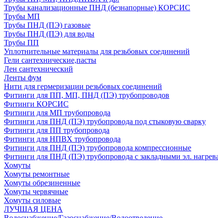
Трубы канализационные ПНД (безнапорные) КОРСИС
Трубы МП
Трубы ПНД (ПЭ) газовые
Трубы ПНД (ПЭ) для воды
Трубы ПП
Уплотнительные материалы для резьбовых соединений
Гели сантехнические,пасты
Лен сантехнический
Ленты фум
Нити для гермеризации резьбовых соединений
Фитинги для ПП, МП, ПНД (ПЭ) трубопроводов
Фитинги КОРСИС
Фитинги для МП трубопровода
Фитинги для ПНД (ПЭ) трубопровода под стыковую сварку
Фитинги для ПП трубопровода
Фитинги для НПВХ трубопровода
Фитинги для ПНД (ПЭ) трубопровода компрессионные
Фитинги для ПНД (ПЭ) трубопровода с закладными эл. нагрев
Хомуты
Хомуты ремонтные
Хомуты обрезиненные
Хомуты червячные
Хомуты силовые
ЛУЧШАЯ ЦЕНА
Водоснабжение/Газоснабжение/Водоотведение