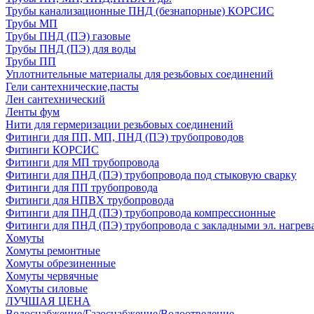
Трубы канализационные ПНД (безнапорные) КОРСИС
Трубы МП
Трубы ПНД (ПЭ) газовые
Трубы ПНД (ПЭ) для воды
Трубы ПП
Уплотнительные материалы для резьбовых соединений
Гели сантехнические,пасты
Лен сантехнический
Ленты фум
Нити для гермеризации резьбовых соединений
Фитинги для ПП, МП, ПНД (ПЭ) трубопроводов
Фитинги КОРСИС
Фитинги для МП трубопровода
Фитинги для ПНД (ПЭ) трубопровода под стыковую сварку
Фитинги для ПП трубопровода
Фитинги для НПВХ трубопровода
Фитинги для ПНД (ПЭ) трубопровода компрессионные
Фитинги для ПНД (ПЭ) трубопровода с закладными эл. нагрев
Хомуты
Хомуты ремонтные
Хомуты обрезиненные
Хомуты червячные
Хомуты силовые
ЛУЧШАЯ ЦЕНА
Водоснабжение/Газоснабжение/Водоотведение