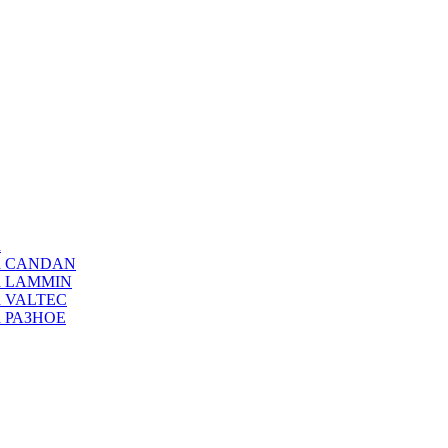
а
ода CANDAN
да LAMMIN
да VALTEC
да РАЗНОЕ