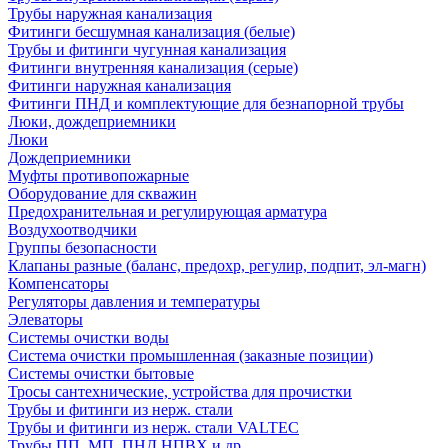
Трубы наружная канализация
Фитинги бесшумная канализация (белые)
Трубы и фитинги чугунная канализация
Фитинги внутренняя канализация (серые)
Фитинги наружная канализация
Фитинги ПНД и комплектующие для безнапорной трубы
Люки, дождеприемники
Люки
Дождеприемники
Муфты противопожарные
Оборудование для скважин
Предохранительная и регулирующая арматура
Воздухоотводчики
Группы безопасности
Клапаны разные (баланс, предохр, регулир, подпит, эл-магн)
Компенсаторы
Регуляторы давления и температуры
Элеваторы
Системы очистки воды
Система очистки промышленная (заказные позиции)
Системы очистки бытовые
Тросы сантехнические, устройства для прочистки
Трубы и фитинги из нерж. стали
Трубы и фитинги из нерж. стали VALTEC
Трубы ПП, МП, ПНД,НПВХ и др.