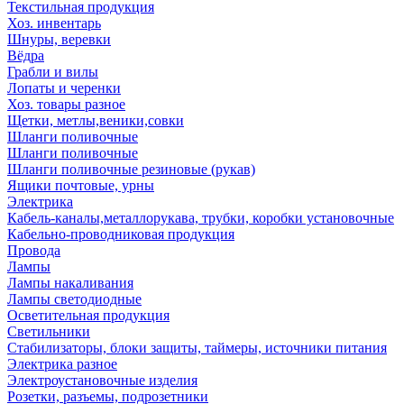
Текстильная продукция
Хоз. инвентарь
Шнуры, веревки
Вёдра
Грабли и вилы
Лопаты и черенки
Хоз. товары разное
Щетки, метлы,веники,совки
Шланги поливочные
Шланги поливочные
Шланги поливочные резиновые (рукав)
Ящики почтовые, урны
Электрика
Кабель-каналы,металлорукава, трубки, коробки установочные
Кабельно-проводниковая продукция
Провода
Лампы
Лампы накаливания
Лампы светодиодные
Осветительная продукция
Светильники
Стабилизаторы, блоки защиты, таймеры, источники питания
Электрика разное
Электроустановочные изделия
Розетки, разъемы, подрозетники