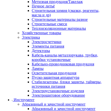
Метизная продукция/Такелаж
Печное литьё
Строительная химия (смазки, реагенты,
масла и др)
Строительные материалы разное
Строительные смеси
Теплоизоляционные материалы
Хозяйственные товары
Электрика
Электросчетчики
Элементы питания
Детекторы
Кабель-каналы,металлорукава, трубки,
коробки установочные
Кабельно-проводниковая продукция
Лампы
Осветительная продукция
Пуско-защитная аппаратура
Стабилизаторы, блоки защиты, таймеры,
источники питания
Электроустановочные изделия
Электрощитовое оборудование
Инструмент
Абразивный и зачистной инструмент
Абразивный и зачистной инструмент