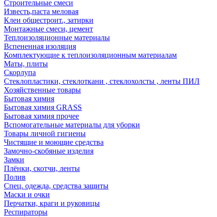
Строительные смеси
Известь,паста меловая
Клеи общестроит., затирки
Монтажные смеси, цемент
Теплоизоляционные материалы
Вспененная изоляция
Комплектующие к теплоизоляционным материалам
Маты, плиты
Скорлупа
Стеклопластики, стеклоткани , стеклохолсты , ленты ПИЛ
Хозяйственные товары
Бытовая химия
Бытовая химия GRASS
Бытовая химия прочее
Вспомогательные материалы для уборки
Товары личной гигиены
Чистящие и моющие средства
Замочно-скобяные изделия
Замки
Плёнки, скотчи, ленты
Полив
Спец. одежда, средства защиты
Маски и очки
Перчатки, краги и руковицы
Респираторы