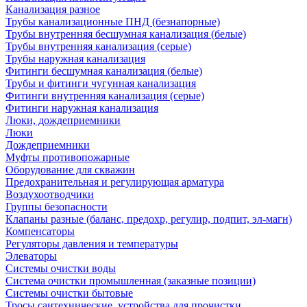
Канализация разное
Трубы канализационные ПНД (безнапорные)
Трубы внутренняя бесшумная канализация (белые)
Трубы внутренняя канализация (серые)
Трубы наружная канализация
Фитинги бесшумная канализация (белые)
Трубы и фитинги чугунная канализация
Фитинги внутренняя канализация (серые)
Фитинги наружная канализация
Люки, дождеприемники
Люки
Дождеприемники
Муфты противопожарные
Оборудование для скважин
Предохранительная и регулирующая арматура
Воздухоотводчики
Группы безопасности
Клапаны разные (баланс, предохр, регулир, подпит, эл-магн)
Компенсаторы
Регуляторы давления и температуры
Элеваторы
Системы очистки воды
Система очистки промышленная (заказные позиции)
Системы очистки бытовые
Тросы сантехнические, устройства для прочистки