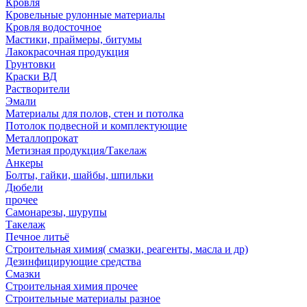
Кровля
Кровельные рулонные материалы
Кровля водосточное
Мастики, праймеры, битумы
Лакокрасочная продукция
Грунтовки
Краски ВД
Растворители
Эмали
Материалы для полов, стен и потолка
Потолок подвесной и комплектующие
Металлопрокат
Метизная продукция/Такелаж
Анкеры
Болты, гайки, шайбы, шпильки
Дюбели
прочее
Самонарезы, шурупы
Такелаж
Печное литьё
Строительная химия( смазки, реагенты, масла и др)
Дезинфицирующие средства
Смазки
Строительная химия прочее
Строительные материалы разное