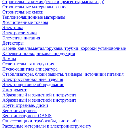
Строительная химия (смазки, реагенты, масла и др)
Строительные материалы разное
Строительные смеси
Теплоизоляционные материалы
Хозяйственные товары
Электрика
Электросчетчики
Элементы питания
Детекторы
Кабель-каналы,металлорукава, трубки, коробки установочные
Кабельно-проводниковая продукция
Лампы
Осветительная продукция
Пуско-защитная аппаратура
Стабилизаторы, блоки защиты, таймеры, источники питания
Электроустановочные изделия
Электрощитовое оборудование
Инструмент
Абразивный и зачистной инструмент
Абразивный и зачистной инструмент
Круги отрезные, диски
Бензоинструмент
Бензоинструмент OASIS
Опрессовщики, трубогибы, листогибы
Расходные материалы к электроинструменту