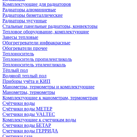
Комплектующие для радиаторов
Радиаторы алюминиевые
Радиаторы биметаллические
Радиаторы чугунные
Стальные панельные радиаторы, конвекторы
Тепловое оборудование, комплектующие
Завесы тепловые
Обогрегреватели инфракрасные
Обогреватели прочее
Теплоноситель
Теплоноситель пропиленгликоль
Теплоноситель этиленгликоль
Тёплый пол
Водяной теплый пол
Приборы учёта и КИП
Манометры, термометры и комплектующие
Манометры, термометры
Комплектующие к манометрам, термометрам
Счётчики воды
Счётчики воды МЕТЕР
Счетчики воды VALTEC
Комплектующие к счетчикам воды
Счетчики воды БЕТАР
Счетчики воды ГЕРРИДА
Счетчики газа