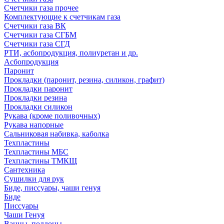
Счетчики газа прочее
Комплектующие к счетчикам газа
Счетчики газа ВК
Счетчики газа СГБМ
Счетчики газа СГД
РТИ, асбопродукция, полиуретан и др.
Асбопродукция
Паронит
Прокладки (паронит, резина, силикон, графит)
Прокладки паронит
Прокладки резина
Прокладки силикон
Рукава (кроме поливочных)
Рукава напорные
Сальниковая набивка, каболка
Техпластины
Техпластины МБС
Техпластины ТМКЩ
Сантехника
Сушилки для рук
Биде, писсуары, чаши генуя
Биде
Писсуары
Чаши Генуя
Ванны, поддоны