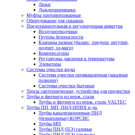
Люки
Дождеприемники
Муфты противопожарные
Оборудование для скважин
Предохранительная и регулирующая арматура
Воздухоотводчики
Группы безопасности
Клапаны разные (баланс, предохр, регулир,
подпит, эл-магн)
Компенсаторы
Регуляторы давления и температуры
Элеваторы
Системы очистки воды
Система очистки промышленная (заказные
позиции)
Системы очистки бытовые
Тросы сантехнические, устройства для прочистки
Трубы и фитинги из нерж. стали
Трубы и фитинги из нерж. стали VALTEC
Трубы ПП, МП, ПНД,НПВХ и др.
Трубы канализационные ПНД
(безнапорные) КОРСИС
Трубы МП
Трубы ПНД (ПЭ) газовые
Трубы ПНД (ПЭ) для воды