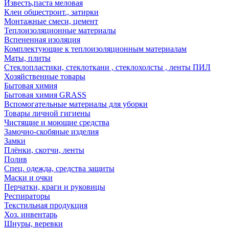
Известь,паста меловая
Клеи общестроит., затирки
Монтажные смеси, цемент
Теплоизоляционные материалы
Вспененная изоляция
Комплектующие к теплоизоляционным материалам
Маты, плиты
Стеклопластики, стеклоткани , стеклохолсты , ленты ПИЛ
Хозяйственные товары
Бытовая химия
Бытовая химия GRASS
Вспомогательные материалы для уборки
Товары личной гигиены
Чистящие и моющие средства
Замочно-скобяные изделия
Замки
Плёнки, скотчи, ленты
Полив
Спец. одежда, средства защиты
Маски и очки
Перчатки, краги и руковицы
Респираторы
Текстильная продукция
Хоз. инвентарь
Шнуры, веревки