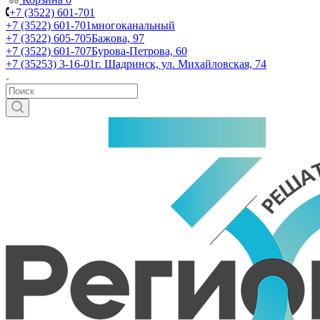
+7 (3522) 601-701
+7 (3522) 601-701
многоканальный
+7 (3522) 605-705
Бажова, 97
+7 (3522) 601-707
Бурова-Петрова, 60
+7 (35253) 3-16-01
г. Шадринск, ул. Михайловская, 74