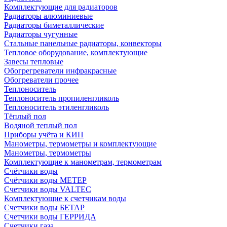
Комплектующие для радиаторов
Радиаторы алюминиевые
Радиаторы биметаллические
Радиаторы чугунные
Стальные панельные радиаторы, конвекторы
Тепловое оборудование, комплектующие
Завесы тепловые
Обогрегреватели инфракрасные
Обогреватели прочее
Теплоноситель
Теплоноситель пропиленгликоль
Теплоноситель этиленгликоль
Тёплый пол
Водяной теплый пол
Приборы учёта и КИП
Манометры, термометры и комплектующие
Манометры, термометры
Комплектующие к манометрам, термометрам
Счётчики воды
Счётчики воды МЕТЕР
Счетчики воды VALTEC
Комплектующие к счетчикам воды
Счетчики воды БЕТАР
Счетчики воды ГЕРРИДА
Счетчики газа