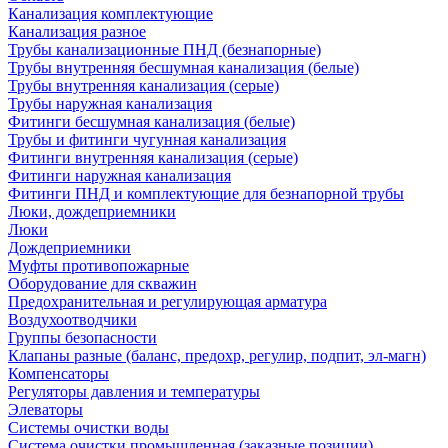
Канализация комплектующие
Канализация разное
Трубы канализационные ПНД (безнапорные)
Трубы внутренняя бесшумная канализация (белые)
Трубы внутренняя канализация (серые)
Трубы наружная канализация
Фитинги бесшумная канализация (белые)
Трубы и фитинги чугунная канализация
Фитинги внутренняя канализация (серые)
Фитинги наружная канализация
Фитинги ПНД и комплектующие для безнапорной трубы
Люки, дождеприемники
Люки
Дождеприемники
Муфты противопожарные
Оборудование для скважин
Предохранительная и регулирующая арматура
Воздухоотводчики
Группы безопасности
Клапаны разные (баланс, предохр, регулир, подпит, эл-магн)
Компенсаторы
Регуляторы давления и температуры
Элеваторы
Системы очистки воды
Система очистки промышленная (заказные позиции)