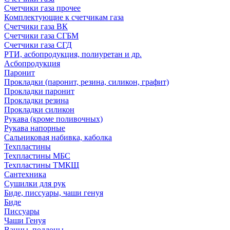
Счетчики газа прочее
Комплектующие к счетчикам газа
Счетчики газа ВК
Счетчики газа СГБМ
Счетчики газа СГД
РТИ, асбопродукция, полиуретан и др.
Асбопродукция
Паронит
Прокладки (паронит, резина, силикон, графит)
Прокладки паронит
Прокладки резина
Прокладки силикон
Рукава (кроме поливочных)
Рукава напорные
Сальниковая набивка, каболка
Техпластины
Техпластины МБС
Техпластины ТМКЩ
Сантехника
Сушилки для рук
Биде, писсуары, чаши генуя
Биде
Писсуары
Чаши Генуя
Ванны, поддоны