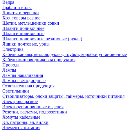
Вёдра
Грабли и вилы
Лопаты и черенки
Хоз. товары разное
Щетки, метлы,веники,совки
Шланги поливочные
Шланги поливочные
Шланги поливочные резиновые (рукав)
Ящики почтовые, урны
Электрика
Кабель-каналы,металлорукава, трубки, коробки установочные
Кабельно-проводниковая продукция
Провода
Лампы
Лампы накаливания
Лампы светодиодные
Осветительная продукция
Светильники
Стабилизаторы, блоки защиты, таймеры, источники питания
Электрика разное
Электроустановочные изделия
Розетки, разъемы, подрозетники
Хомуты кабельные
Эл. патроны, эл. вилки
Элементы питания