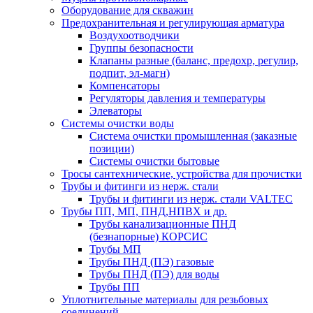
Оборудование для скважин
Предохранительная и регулирующая арматура
Воздухоотводчики
Группы безопасности
Клапаны разные (баланс, предохр, регулир,
подпит, эл-магн)
Компенсаторы
Регуляторы давления и температуры
Элеваторы
Системы очистки воды
Система очистки промышленная (заказные
позиции)
Системы очистки бытовые
Тросы сантехнические, устройства для прочистки
Трубы и фитинги из нерж. стали
Трубы и фитинги из нерж. стали VALTEC
Трубы ПП, МП, ПНД,НПВХ и др.
Трубы канализационные ПНД
(безнапорные) КОРСИС
Трубы МП
Трубы ПНД (ПЭ) газовые
Трубы ПНД (ПЭ) для воды
Трубы ПП
Уплотнительные материалы для резьбовых
соединений