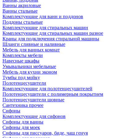
Ванны акриловые
Ванны стальные
Комплектующие для ванн и поддонов
Поддоны стальные
Комплектующие для стиральных машин
Комплектующие для стиральных машин разное
Краны для подключения стиральной машины
Шланги сливные и наливные
Мебель для ванных комнат
Комплекты мебели
Навесные шкафы
Умывальники мебельные
Мебель для кухни эконом
Тумбы под мойку
Полотенцесушители
Комплектующие для полотенцесушителей
Полотенцесушители с полимерным покрытием
Полотенцесушители шовные
Сантехника прочее
Сифоны
Комплектующие для сифонов
Сифоны для ванны
Сифоны для моек
Сифоны для писсуаров, биде, чаш генуя