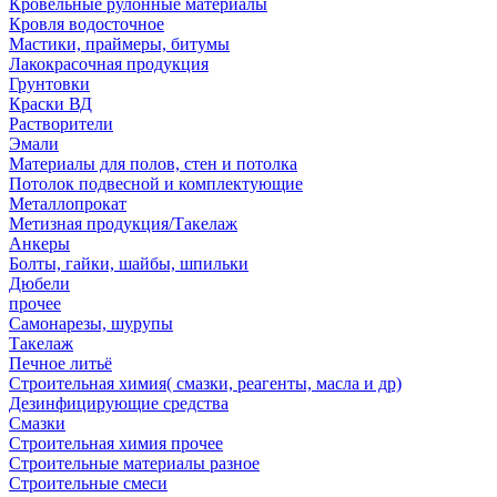
Кровельные рулонные материалы
Кровля водосточное
Мастики, праймеры, битумы
Лакокрасочная продукция
Грунтовки
Краски ВД
Растворители
Эмали
Материалы для полов, стен и потолка
Потолок подвесной и комплектующие
Металлопрокат
Метизная продукция/Такелаж
Анкеры
Болты, гайки, шайбы, шпильки
Дюбели
прочее
Самонарезы, шурупы
Такелаж
Печное литьё
Строительная химия( смазки, реагенты, масла и др)
Дезинфицирующие средства
Смазки
Строительная химия прочее
Строительные материалы разное
Строительные смеси