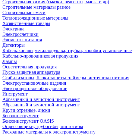
Строительная химия (смазки, реагенты, масла и др)
Строительные материалы разное
Строительные смеси
Теплоизоляционные материалы
Хозяйственные товары
Электрика
Электросчетчики
Элементы питания
Детекторы
Кабель-каналы,металлорукава, трубки, коробки установочные
Кабельно-проводниковая продукция
Лампы
Осветительная продукция
Пуско-защитная аппаратура
Стабилизаторы, блоки защиты, таймеры, источники питания
Электроустановочные изделия
Электрощитовое оборудование
Инструмент
Абразивный и зачистной инструмент
Абразивный и зачистной инструмент
Круги отрезные, диски
Бензоинструмент
Бензоинструмент OASIS
Опрессовщики, трубогибы, листогибы
Расходные материалы к электроинструменту