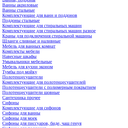
Ванны акриловые
Ванны стальные
Комплектующие для ванн и поддонов
Поддоны стальные
Комплектующие для стиральных машин
Комплектующие для стиральных машин разное
Краны для подключения стиральной машины
Шланги сливные и наливные
Мебель для ванных комнат
Комплекты мебели
Навесные шкафы
Умывальники мебельные
Мебель для кухни эконом
Тумбы под мойку
Полотенцесушители
Комплектующие для полотенцесушителей
Полотенцесушители с полимерным покрытием
Полотенцесушители шовные
Сантехника прочее
Сифоны
Комплектующие для сифонов
Сифоны для ванны
Сифоны для моек
Сифоны для писсуаров, биде, чаш генуя