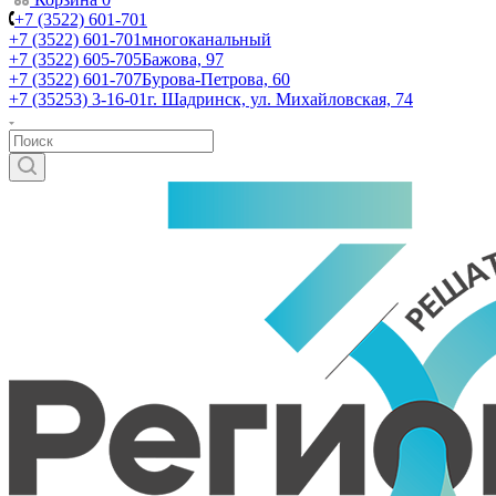
+7 (3522) 601-701
+7 (3522) 601-701
многоканальный
+7 (3522) 605-705
Бажова, 97
+7 (3522) 601-707
Бурова-Петрова, 60
+7 (35253) 3-16-01
г. Шадринск, ул. Михайловская, 74