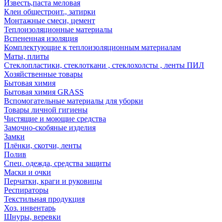
Известь,паста меловая
Клеи общестроит., затирки
Монтажные смеси, цемент
Теплоизоляционные материалы
Вспененная изоляция
Комплектующие к теплоизоляционным материалам
Маты, плиты
Стеклопластики, стеклоткани , стеклохолсты , ленты ПИЛ
Хозяйственные товары
Бытовая химия
Бытовая химия GRASS
Вспомогательные материалы для уборки
Товары личной гигиены
Чистящие и моющие средства
Замочно-скобяные изделия
Замки
Плёнки, скотчи, ленты
Полив
Спец. одежда, средства защиты
Маски и очки
Перчатки, краги и руковицы
Респираторы
Текстильная продукция
Хоз. инвентарь
Шнуры, веревки