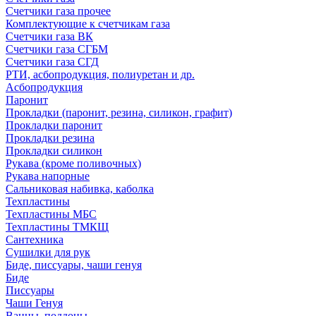
Счетчики газа прочее
Комплектующие к счетчикам газа
Счетчики газа ВК
Счетчики газа СГБМ
Счетчики газа СГД
РТИ, асбопродукция, полиуретан и др.
Асбопродукция
Паронит
Прокладки (паронит, резина, силикон, графит)
Прокладки паронит
Прокладки резина
Прокладки силикон
Рукава (кроме поливочных)
Рукава напорные
Сальниковая набивка, каболка
Техпластины
Техпластины МБС
Техпластины ТМКЩ
Сантехника
Сушилки для рук
Биде, писсуары, чаши генуя
Биде
Писсуары
Чаши Генуя
Ванны, поддоны