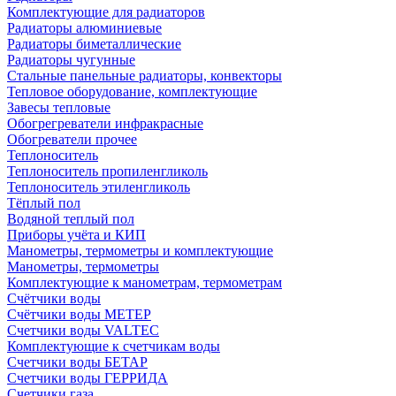
Комплектующие для радиаторов
Радиаторы алюминиевые
Радиаторы биметаллические
Радиаторы чугунные
Стальные панельные радиаторы, конвекторы
Тепловое оборудование, комплектующие
Завесы тепловые
Обогрегреватели инфракрасные
Обогреватели прочее
Теплоноситель
Теплоноситель пропиленгликоль
Теплоноситель этиленгликоль
Тёплый пол
Водяной теплый пол
Приборы учёта и КИП
Манометры, термометры и комплектующие
Манометры, термометры
Комплектующие к манометрам, термометрам
Счётчики воды
Счётчики воды МЕТЕР
Счетчики воды VALTEC
Комплектующие к счетчикам воды
Счетчики воды БЕТАР
Счетчики воды ГЕРРИДА
Счетчики газа