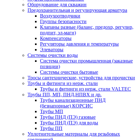
Оборудование для скважин
Предохранительная и регулирующая арматура
Воздухоотводчики
Группы безопасности
Клапаны разные (баланс, предохр, регулир,
подпит, эл-магн)
Компенсаторы
Регуляторы давления и температуры
Элеваторы
Системы очистки воды
Система очистки промышленная (заказные
позиции)
Системы очистки бытовые
Тросы сантехнические, устройства для прочистки
Трубы и фитинги из нерж. стали
Трубы и фитинги из нерж. стали VALTEC
Трубы ПП, МП, ПНД,НПВХ и др.
Трубы канализационные ПНД
(безнапорные) КОРСИС
Трубы МП
Трубы ПНД (ПЭ) газовые
Трубы ПНД (ПЭ) для воды
Трубы ПП
Уплотнительные материалы для резьбовых
соединений