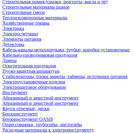
Строительная химия (смазки, реагенты, масла и др)
Строительные материалы разное
Строительные смеси
Теплоизоляционные материалы
Хозяйственные товары
Электрика
Электросчетчики
Элементы питания
Детекторы
Кабель-каналы,металлорукава, трубки, коробки установочные
Кабельно-проводниковая продукция
Лампы
Осветительная продукция
Пуско-защитная аппаратура
Стабилизаторы, блоки защиты, таймеры, источники питания
Электроустановочные изделия
Электрощитовое оборудование
Инструмент
Абразивный и зачистной инструмент
Абразивный и зачистной инструмент
Круги отрезные, диски
Бензоинструмент
Бензоинструмент OASIS
Опрессовщики, трубогибы, листогибы
Расходные материалы к электроинструменту