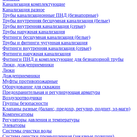
Канализация комплектующие
Канализация разное
Трубы канализационные ПНД (безнапорные)
Трубы внутренняя бесшумная канализация (белые)
Трубы внутренняя канализация (серые)
Трубы наружная канализация
Фитинги бесшумная канализация (белые)
Трубы и фитинги чугунная канализация
Фитинги внутренняя канализация (серые)
Фитинги наружная канализация
Фитинги ПНД и комплектующие для безнапорной трубы
Люки, дождеприемники
Люки
Дождеприемники
Муфты противопожарные
Оборудование для скважин
Предохранительная и регулирующая арматура
Воздухоотводчики
Группы безопасности
Клапаны разные (баланс, предохр, регулир, подпит, эл-магн)
Компенсаторы
Регуляторы давления и температуры
Элеваторы
Системы очистки воды
Система очистки промышленная (заказные позиции)