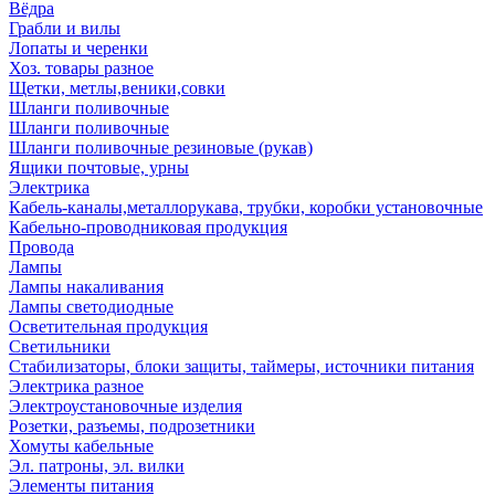
Вёдра
Грабли и вилы
Лопаты и черенки
Хоз. товары разное
Щетки, метлы,веники,совки
Шланги поливочные
Шланги поливочные
Шланги поливочные резиновые (рукав)
Ящики почтовые, урны
Электрика
Кабель-каналы,металлорукава, трубки, коробки установочные
Кабельно-проводниковая продукция
Провода
Лампы
Лампы накаливания
Лампы светодиодные
Осветительная продукция
Светильники
Стабилизаторы, блоки защиты, таймеры, источники питания
Электрика разное
Электроустановочные изделия
Розетки, разъемы, подрозетники
Хомуты кабельные
Эл. патроны, эл. вилки
Элементы питания