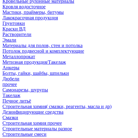
Кровельные рулонные материалы
Кровля водосточное
Мастики, праймеры, битумы
Лакокрасочная продукция
Грунтовки
Краски ВД
Растворители
Эмали
Материалы для полов, стен и потолка
Потолок подвесной и комплектующие
Металлопрокат
Метизная продукция/Такелаж
Анкеры
Болты, гайки, шайбы, шпильки
Дюбели
прочее
Самонарезы, шурупы
Такелаж
Печное литьё
Строительная химия( смазки, реагенты, масла и др)
Дезинфицирующие средства
Смазки
Строительная химия прочее
Строительные материалы разное
Строительные смеси