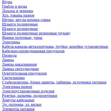
Вёдра
Грабли и вилы
Лопаты и черенки
Хоз. товары разное
Щетки, метлы,веники,совки
Шланги поливочные
Шланги поливочные
Шланги поливочные резиновые (рукав)
Ящики почтовые, урны
Электрика
Кабель-каналы,металлорукава, трубки, коробки установочные
Кабельно-проводниковая продукция
Провода
Лампы
Лампы накаливания
Лампы светодиодные
Осветительная продукция
Светильники
Стабилизаторы, блоки защиты, таймеры, источники питания
Электрика разное
Электроустановочные изделия
Розетки, разъемы, подрозетники
Хомуты кабельные
Эл. патроны, эл. вилки
Элементы питания