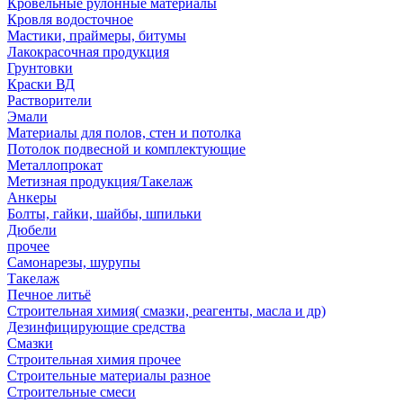
Кровельные рулонные материалы
Кровля водосточное
Мастики, праймеры, битумы
Лакокрасочная продукция
Грунтовки
Краски ВД
Растворители
Эмали
Материалы для полов, стен и потолка
Потолок подвесной и комплектующие
Металлопрокат
Метизная продукция/Такелаж
Анкеры
Болты, гайки, шайбы, шпильки
Дюбели
прочее
Самонарезы, шурупы
Такелаж
Печное литьё
Строительная химия( смазки, реагенты, масла и др)
Дезинфицирующие средства
Смазки
Строительная химия прочее
Строительные материалы разное
Строительные смеси