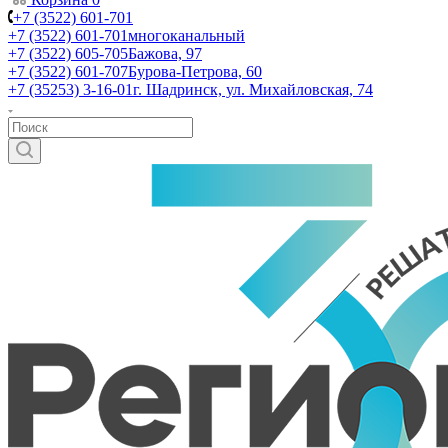
+7 (3522) 601-701
+7 (3522) 601-701
многоканальный
+7 (3522) 605-705
Бажова, 97
+7 (3522) 601-707
Бурова-Петрова, 60
+7 (35253) 3-16-01
г. Шадринск, ул. Михайловская, 74