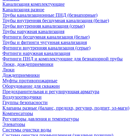
Канализация комплектующие
Канализация разное
Трубы канализационные ПНД (безнапорные)
Трубы внутренняя бесшумная канализация (белые)
Трубы внутренняя канализация (серые)
Трубы наружная канализация
Фитинги бесшумная канализация (белые)
Трубы и фитинги чугунная канализация
Фитинги внутренняя канализация (серые)
Фитинги наружная канализация
Фитинги ПНД и комплектующие для безнапорной трубы
Люки, дождеприемники
Люки
Дождеприемники
Муфты противопожарные
Оборудование для скважин
Предохранительная и регулирующая арматура
Воздухоотводчики
Группы безопасности
Клапаны разные (баланс, предохр, регулир, подпит, эл-магн)
Компенсаторы
Регуляторы давления и температуры
Элеваторы
Системы очистки воды
Система очистки промышленная (заказные позиции)