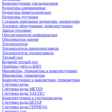
Комплектующие для радиаторов
Радиаторы алюминиевые
Радиаторы биметаллические
Радиаторы чугунные
Стальные панельные радиаторы, конвекторы
Тепловое оборудование, комплектующие
Завесы тепловые
Обогрегреватели инфракрасные
Обогреватели прочее
Теплоноситель
Теплоноситель пропиленгликоль
Теплоноситель этиленгликоль
Тёплый пол
Водяной теплый пол
Приборы учёта и КИП
Манометры, термометры и комплектующие
Манометры, термометры
Комплектующие к манометрам, термометрам
Счётчики воды
Счётчики воды МЕТЕР
Счетчики воды VALTEC
Комплектующие к счетчикам воды
Счетчики воды БЕТАР
Счетчики воды ГЕРРИДА
Счетчики газа