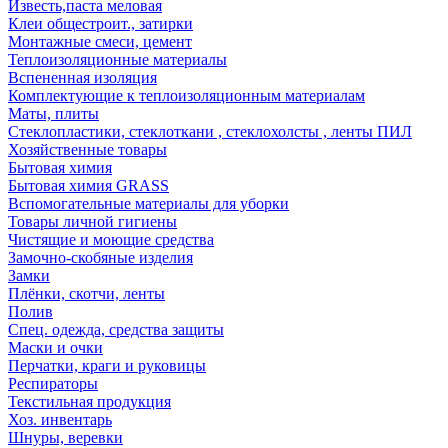
Известь,паста меловая
Клеи общестроит., затирки
Монтажные смеси, цемент
Теплоизоляционные материалы
Вспененная изоляция
Комплектующие к теплоизоляционным материалам
Маты, плиты
Стеклопластики, стеклоткани , стеклохолсты , ленты ПИЛ
Хозяйственные товары
Бытовая химия
Бытовая химия GRASS
Вспомогательные материалы для уборки
Товары личной гигиены
Чистящие и моющие средства
Замочно-скобяные изделия
Замки
Плёнки, скотчи, ленты
Полив
Спец. одежда, средства защиты
Маски и очки
Перчатки, краги и руковицы
Респираторы
Текстильная продукция
Хоз. инвентарь
Шнуры, веревки