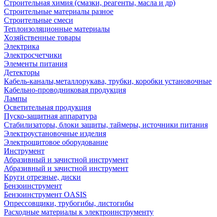
Строительная химия (смазки, реагенты, масла и др)
Строительные материалы разное
Строительные смеси
Теплоизоляционные материалы
Хозяйственные товары
Электрика
Электросчетчики
Элементы питания
Детекторы
Кабель-каналы,металлорукава, трубки, коробки установочные
Кабельно-проводниковая продукция
Лампы
Осветительная продукция
Пуско-защитная аппаратура
Стабилизаторы, блоки защиты, таймеры, источники питания
Электроустановочные изделия
Электрощитовое оборудование
Инструмент
Абразивный и зачистной инструмент
Абразивный и зачистной инструмент
Круги отрезные, диски
Бензоинструмент
Бензоинструмент OASIS
Опрессовщики, трубогибы, листогибы
Расходные материалы к электроинструменту