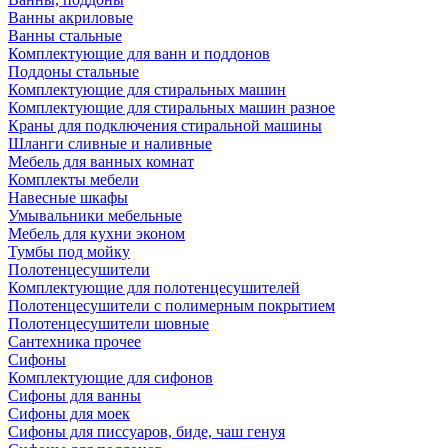
Ванны акриловые
Ванны стальные
Комплектующие для ванн и поддонов
Поддоны стальные
Комплектующие для стиральных машин
Комплектующие для стиральных машин разное
Краны для подключения стиральной машины
Шланги сливные и наливные
Мебель для ванных комнат
Комплекты мебели
Навесные шкафы
Умывальники мебельные
Мебель для кухни эконом
Тумбы под мойку
Полотенцесушители
Комплектующие для полотенцесушителей
Полотенцесушители с полимерным покрытием
Полотенцесушители шовные
Сантехника прочее
Сифоны
Комплектующие для сифонов
Сифоны для ванны
Сифоны для моек
Сифоны для писсуаров, биде, чаш генуя