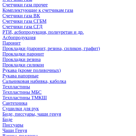
Счетчики газа прочее
Комплектующие к счетчикам газа
Счетчики газа ВК
Счетчики газа СГБМ
Счетчики газа СГД
РТИ, асбопродукция, полиуретан и др.
Асбопродукция
Паронит
Прокладки (паронит, резина, силикон, графит)
Прокладки паронит
Прокладки резина
Прокладки силикон
Рукава (кроме поливочных)
Рукава напорные
Сальниковая набивка, каболка
Техпластины
Техпластины МБС
Техпластины ТМКЩ
Сантехника
Сушилки для рук
Биде, писсуары, чаши генуя
Биде
Писсуары
Чаши Генуя
Ванны, поддоны