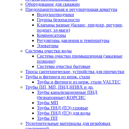
Оборудование для скважин
Предохранительная и регулирующая арматура
Воздухоотводчики
Группы безопасности
Клапаны разные (баланс, предохр, регулир,
подпит, эл-магн)
Компенсаторы
Регуляторы давления и температуры
Элеваторы
Системы очистки воды
Система очистки промышленная (заказные
позиции)
Системы очистки бытовые
Тросы сантехнические, устройства для прочистки
Трубы и фитинги из нерж. стали
Трубы и фитинги из нерж. стали VALTEC
Трубы ПП, МП, ПНД,НПВХ и др.
Трубы канализационные ПНД
(безнапорные) КОРСИС
Трубы МП
Трубы ПНД (ПЭ) газовые
Трубы ПНД (ПЭ) для воды
Трубы ПП
Уплотнительные материалы для резьбовых
соединений