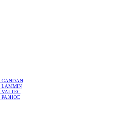
а
ода CANDAN
да LAMMIN
да VALTEC
да РАЗНОЕ