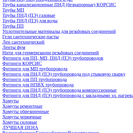
Трубы канализационные ПНД (безнапорные) КОРСИС
Трубы МП
Трубы ПНД (ПЭ) газовые
Трубы ПНД (ПЭ) для воды
Трубы ПП
Уплотнительные материалы для резьбовых соединений
Гели сантехнические,пасты
Лен сантехнический
Ленты фум
Нити для гермеризации резьбовых соединений
Фитинги для ПП, МП, ПНД (ПЭ) трубопроводов
Фитинги КОРСИС
Фитинги для МП трубопровода
Фитинги для ПНД (ПЭ) трубопровода под стыковую сварку
Фитинги для ПП трубопровода
Фитинги для НПВХ трубопровода
Фитинги для ПНД (ПЭ) трубопровода компрессионные
Фитинги для ПНД (ПЭ) трубопровода с закладными эл. нагрев
Хомуты
Хомуты ремонтные
Хомуты обрезиненные
Хомуты червячные
Хомуты силовые
ЛУЧШАЯ ЦЕНА
Водоснабжение/Газоснабжение/Водоотведение