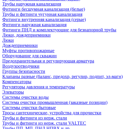
Трубы наружная канализация
Фитинги бесшумная канализация (белые)
Трубы и фитинги чугунная канализация
Фитинги внутренняя канализация (серые)
Фитинги наружная канализация
Фитинги ПНД и комплектующие для безнапорной трубы
Люки, дождеприемники
Люки
Дождеприемники
Муфты противопожарные
Оборудование для скважин
Предохранительная и регулирующая арматура
Воздухоотводчики
Группы безопасности
Клапаны разные (баланс, предохр, регулир, подпит, эл-магн)
Компенсаторы
Регуляторы давления и температуры
Элеваторы
Системы очистки воды
Система очистки промышленная (заказные позиции)
Системы очистки бытовые
Тросы сантехнические, устройства для прочистки
Трубы и фитинги из нерж. стали
Трубы и фитинги из нерж. стали VALTEC
Трубы ПП, МП, ПНД,НПВХ и др.