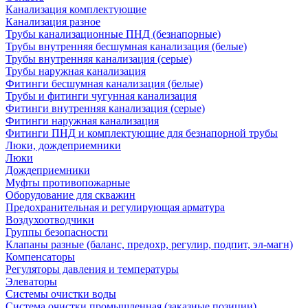
Канализация комплектующие
Канализация разное
Трубы канализационные ПНД (безнапорные)
Трубы внутренняя бесшумная канализация (белые)
Трубы внутренняя канализация (серые)
Трубы наружная канализация
Фитинги бесшумная канализация (белые)
Трубы и фитинги чугунная канализация
Фитинги внутренняя канализация (серые)
Фитинги наружная канализация
Фитинги ПНД и комплектующие для безнапорной трубы
Люки, дождеприемники
Люки
Дождеприемники
Муфты противопожарные
Оборудование для скважин
Предохранительная и регулирующая арматура
Воздухоотводчики
Группы безопасности
Клапаны разные (баланс, предохр, регулир, подпит, эл-магн)
Компенсаторы
Регуляторы давления и температуры
Элеваторы
Системы очистки воды
Система очистки промышленная (заказные позиции)