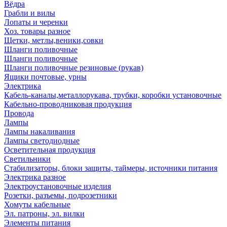
Вёдра
Грабли и вилы
Лопаты и черенки
Хоз. товары разное
Щетки, метлы,веники,совки
Шланги поливочные
Шланги поливочные
Шланги поливочные резиновые (рукав)
Ящики почтовые, урны
Электрика
Кабель-каналы,металлорукава, трубки, коробки установочные
Кабельно-проводниковая продукция
Провода
Лампы
Лампы накаливания
Лампы светодиодные
Осветительная продукция
Светильники
Стабилизаторы, блоки защиты, таймеры, источники питания
Электрика разное
Электроустановочные изделия
Розетки, разъемы, подрозетники
Хомуты кабельные
Эл. патроны, эл. вилки
Элементы питания