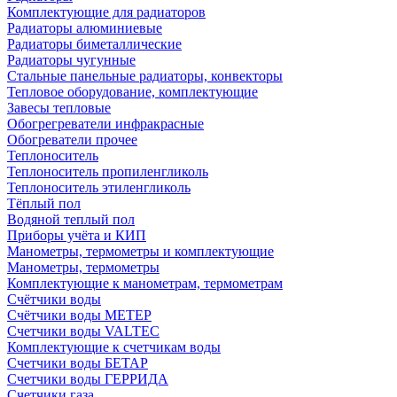
Комплектующие для радиаторов
Радиаторы алюминиевые
Радиаторы биметаллические
Радиаторы чугунные
Стальные панельные радиаторы, конвекторы
Тепловое оборудование, комплектующие
Завесы тепловые
Обогрегреватели инфракрасные
Обогреватели прочее
Теплоноситель
Теплоноситель пропиленгликоль
Теплоноситель этиленгликоль
Тёплый пол
Водяной теплый пол
Приборы учёта и КИП
Манометры, термометры и комплектующие
Манометры, термометры
Комплектующие к манометрам, термометрам
Счётчики воды
Счётчики воды МЕТЕР
Счетчики воды VALTEC
Комплектующие к счетчикам воды
Счетчики воды БЕТАР
Счетчики воды ГЕРРИДА
Счетчики газа