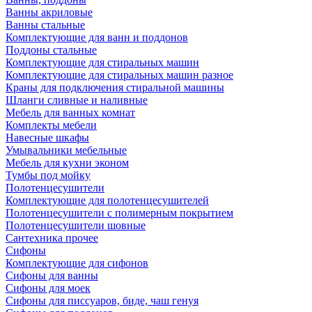
Ванны акриловые
Ванны стальные
Комплектующие для ванн и поддонов
Поддоны стальные
Комплектующие для стиральных машин
Комплектующие для стиральных машин разное
Краны для подключения стиральной машины
Шланги сливные и наливные
Мебель для ванных комнат
Комплекты мебели
Навесные шкафы
Умывальники мебельные
Мебель для кухни эконом
Тумбы под мойку
Полотенцесушители
Комплектующие для полотенцесушителей
Полотенцесушители с полимерным покрытием
Полотенцесушители шовные
Сантехника прочее
Сифоны
Комплектующие для сифонов
Сифоны для ванны
Сифоны для моек
Сифоны для писсуаров, биде, чаш генуя