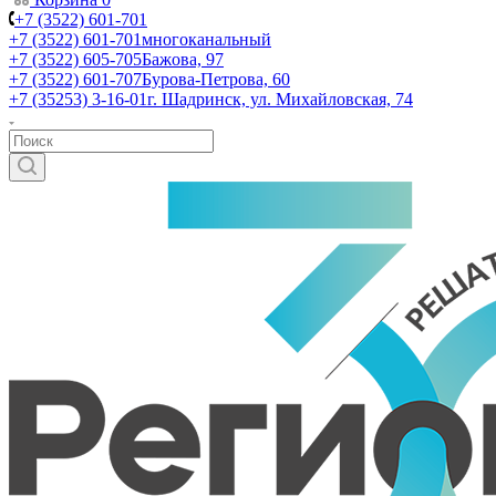
+7 (3522) 601-701
+7 (3522) 601-701
многоканальный
+7 (3522) 605-705
Бажова, 97
+7 (3522) 601-707
Бурова-Петрова, 60
+7 (35253) 3-16-01
г. Шадринск, ул. Михайловская, 74