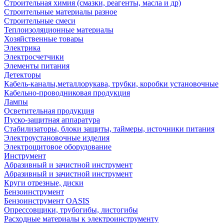
Строительная химия (смазки, реагенты, масла и др)
Строительные материалы разное
Строительные смеси
Теплоизоляционные материалы
Хозяйственные товары
Электрика
Электросчетчики
Элементы питания
Детекторы
Кабель-каналы,металлорукава, трубки, коробки установочные
Кабельно-проводниковая продукция
Лампы
Осветительная продукция
Пуско-защитная аппаратура
Стабилизаторы, блоки защиты, таймеры, источники питания
Электроустановочные изделия
Электрощитовое оборудование
Инструмент
Абразивный и зачистной инструмент
Абразивный и зачистной инструмент
Круги отрезные, диски
Бензоинструмент
Бензоинструмент OASIS
Опрессовщики, трубогибы, листогибы
Расходные материалы к электроинструменту