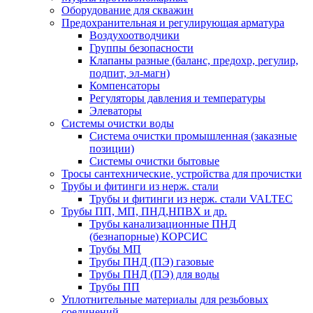
Оборудование для скважин
Предохранительная и регулирующая арматура
Воздухоотводчики
Группы безопасности
Клапаны разные (баланс, предохр, регулир,
подпит, эл-магн)
Компенсаторы
Регуляторы давления и температуры
Элеваторы
Системы очистки воды
Система очистки промышленная (заказные
позиции)
Системы очистки бытовые
Тросы сантехнические, устройства для прочистки
Трубы и фитинги из нерж. стали
Трубы и фитинги из нерж. стали VALTEC
Трубы ПП, МП, ПНД,НПВХ и др.
Трубы канализационные ПНД
(безнапорные) КОРСИС
Трубы МП
Трубы ПНД (ПЭ) газовые
Трубы ПНД (ПЭ) для воды
Трубы ПП
Уплотнительные материалы для резьбовых
соединений