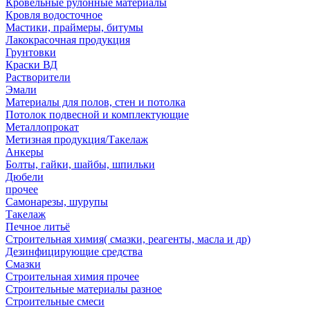
Кровельные рулонные материалы
Кровля водосточное
Мастики, праймеры, битумы
Лакокрасочная продукция
Грунтовки
Краски ВД
Растворители
Эмали
Материалы для полов, стен и потолка
Потолок подвесной и комплектующие
Металлопрокат
Метизная продукция/Такелаж
Анкеры
Болты, гайки, шайбы, шпильки
Дюбели
прочее
Самонарезы, шурупы
Такелаж
Печное литьё
Строительная химия( смазки, реагенты, масла и др)
Дезинфицирующие средства
Смазки
Строительная химия прочее
Строительные материалы разное
Строительные смеси