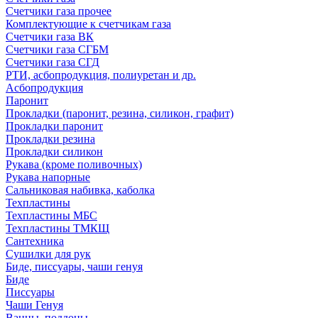
Счетчики газа прочее
Комплектующие к счетчикам газа
Счетчики газа ВК
Счетчики газа СГБМ
Счетчики газа СГД
РТИ, асбопродукция, полиуретан и др.
Асбопродукция
Паронит
Прокладки (паронит, резина, силикон, графит)
Прокладки паронит
Прокладки резина
Прокладки силикон
Рукава (кроме поливочных)
Рукава напорные
Сальниковая набивка, каболка
Техпластины
Техпластины МБС
Техпластины ТМКЩ
Сантехника
Сушилки для рук
Биде, писсуары, чаши генуя
Биде
Писсуары
Чаши Генуя
Ванны, поддоны