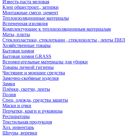
Известь,паста меловая
Клеи общестроит., затирки
Монтажные смеси, цемент
Теплоизоляционные материалы
Вспененная изоляция
Комплектующие к теплоизоляционным материалам
Маты, плиты
Стеклопластики, стеклоткани , стеклохолсты , ленты ПИЛ
Хозяйственные товары
Бытовая химия
Бытовая химия GRASS
Вспомогательные материалы для уборки
Товары личной гигиены
Чистящие и моющие средства
Замочно-скобяные изделия
Замки
Плёнки, скотчи, ленты
Полив
Спец. одежда, средства защиты
Маски и очки
Перчатки, краги и руковицы
Респираторы
Текстильная продукция
Хоз. инвентарь
Шнуры, веревки