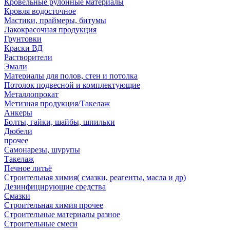
Кровельные рулонные материалы
Кровля водосточное
Мастики, праймеры, битумы
Лакокрасочная продукция
Грунтовки
Краски ВД
Растворители
Эмали
Материалы для полов, стен и потолка
Потолок подвесной и комплектующие
Металлопрокат
Метизная продукция/Такелаж
Анкеры
Болты, гайки, шайбы, шпильки
Дюбели
прочее
Самонарезы, шурупы
Такелаж
Печное литьё
Строительная химия( смазки, реагенты, масла и др)
Дезинфицирующие средства
Смазки
Строительная химия прочее
Строительные материалы разное
Строительные смеси