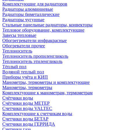
Комплектующие для радиаторов
Радиаторы алюминиевые
Радиаторы биметаллические
Радиаторы чугунные
Стальные панельные радиаторы, конвекторы
Тепловое оборудование, комплектующие
Завесы тепловые
Обогрегреватели инфракрасные
Обогреватели прочее
Теплоноситель
Теплоноситель пропиленгликоль
Теплоноситель этиленгликоль
Тёплый пол
Водяной теплый пол
Приборы учёта и КИП
Манометры, термометры и комплектующие
Манометры, термометры
Комплектующие к манометрам, термометрам
Счётчики воды
Счётчики воды МЕТЕР
Счетчики воды VALTEC
Комплектующие к счетчикам воды
Счетчики воды БЕТАР
Счетчики воды ГЕРРИДА
Счетчики газа