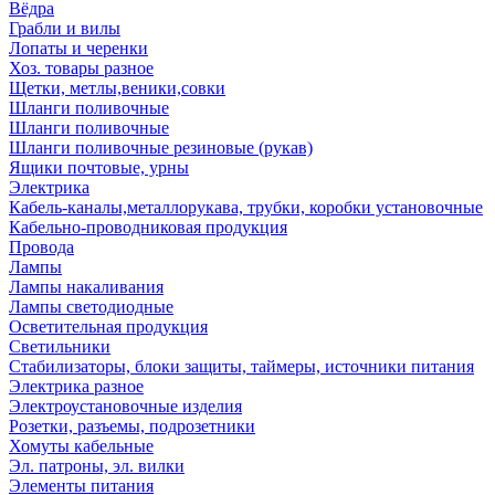
Вёдра
Грабли и вилы
Лопаты и черенки
Хоз. товары разное
Щетки, метлы,веники,совки
Шланги поливочные
Шланги поливочные
Шланги поливочные резиновые (рукав)
Ящики почтовые, урны
Электрика
Кабель-каналы,металлорукава, трубки, коробки установочные
Кабельно-проводниковая продукция
Провода
Лампы
Лампы накаливания
Лампы светодиодные
Осветительная продукция
Светильники
Стабилизаторы, блоки защиты, таймеры, источники питания
Электрика разное
Электроустановочные изделия
Розетки, разъемы, подрозетники
Хомуты кабельные
Эл. патроны, эл. вилки
Элементы питания