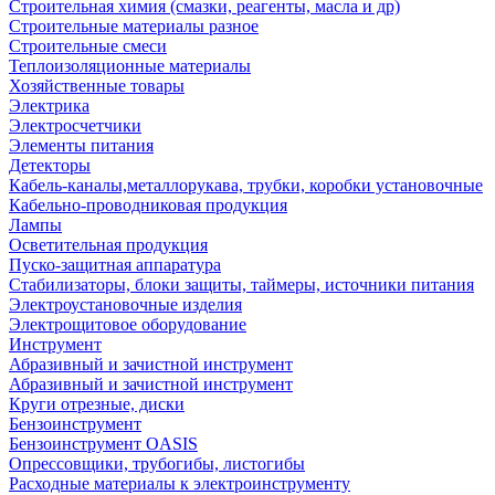
Строительная химия (смазки, реагенты, масла и др)
Строительные материалы разное
Строительные смеси
Теплоизоляционные материалы
Хозяйственные товары
Электрика
Электросчетчики
Элементы питания
Детекторы
Кабель-каналы,металлорукава, трубки, коробки установочные
Кабельно-проводниковая продукция
Лампы
Осветительная продукция
Пуско-защитная аппаратура
Стабилизаторы, блоки защиты, таймеры, источники питания
Электроустановочные изделия
Электрощитовое оборудование
Инструмент
Абразивный и зачистной инструмент
Абразивный и зачистной инструмент
Круги отрезные, диски
Бензоинструмент
Бензоинструмент OASIS
Опрессовщики, трубогибы, листогибы
Расходные материалы к электроинструменту