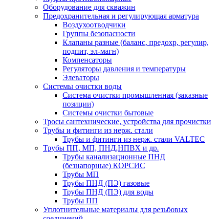
Оборудование для скважин
Предохранительная и регулирующая арматура
Воздухоотводчики
Группы безопасности
Клапаны разные (баланс, предохр, регулир,
подпит, эл-магн)
Компенсаторы
Регуляторы давления и температуры
Элеваторы
Системы очистки воды
Система очистки промышленная (заказные
позиции)
Системы очистки бытовые
Тросы сантехнические, устройства для прочистки
Трубы и фитинги из нерж. стали
Трубы и фитинги из нерж. стали VALTEC
Трубы ПП, МП, ПНД,НПВХ и др.
Трубы канализационные ПНД
(безнапорные) КОРСИС
Трубы МП
Трубы ПНД (ПЭ) газовые
Трубы ПНД (ПЭ) для воды
Трубы ПП
Уплотнительные материалы для резьбовых
соединений