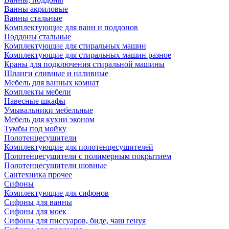
Ванны акриловые
Ванны стальные
Комплектующие для ванн и поддонов
Поддоны стальные
Комплектующие для стиральных машин
Комплектующие для стиральных машин разное
Краны для подключения стиральной машины
Шланги сливные и наливные
Мебель для ванных комнат
Комплекты мебели
Навесные шкафы
Умывальники мебельные
Мебель для кухни эконом
Тумбы под мойку
Полотенцесушители
Комплектующие для полотенцесушителей
Полотенцесушители с полимерным покрытием
Полотенцесушители шовные
Сантехника прочее
Сифоны
Комплектующие для сифонов
Сифоны для ванны
Сифоны для моек
Сифоны для писсуаров, биде, чаш генуя