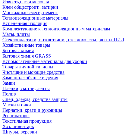
Известь,паста меловая
Клеи общестроит., затирки
Монтажные смеси, цемент
Теплоизоляционные материалы
Вспененная изоляция
Комплектующие к теплоизоляционным материалам
Маты, плиты
Стеклопластики, стеклоткани , стеклохолсты , ленты ПИЛ
Хозяйственные товары
Бытовая химия
Бытовая химия GRASS
Вспомогательные материалы для уборки
Товары личной гигиены
Чистящие и моющие средства
Замочно-скобяные изделия
Замки
Плёнки, скотчи, ленты
Полив
Спец. одежда, средства защиты
Маски и очки
Перчатки, краги и руковицы
Респираторы
Текстильная продукция
Хоз. инвентарь
Шнуры, веревки