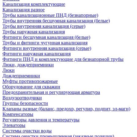
Канализация комплектующие
Канализация разное
Трубы канализационные ПНД (безнапорные)
Трубы внутренняя бесшумная канализация (белые)
Трубы внутренняя канализация (серые)
Трубы наружная канализация
Фитинги бесшумная канализация (белые)
Трубы и фитинги чугунная канализация
Фитинги внутренняя канализация (серые)
Фитинги наружная канализация
Фитинги ПНД и комплектующие для безнапорной трубы
Люки, дождеприемники
Люки
Дождеприемники
Муфты противопожарные
Оборудование для скважин
Предохранительная и регулирующая арматура
Воздухоотводчики
Группы безопасности
Клапаны разные (баланс, предохр, регулир, подпит, эл-магн)
Компенсаторы
Регуляторы давления и температуры
Элеваторы
Системы очистки воды
Система очистки промышленная (заказные позиции)