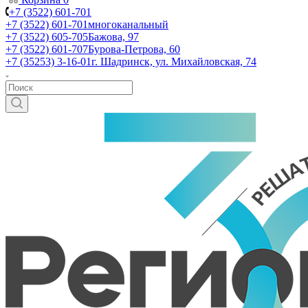
+7 (3522) 601-701
+7 (3522) 601-701
многоканальный
+7 (3522) 605-705
Бажова, 97
+7 (3522) 601-707
Бурова-Петрова, 60
+7 (35253) 3-16-01
г. Шадринск, ул. Михайловская, 74