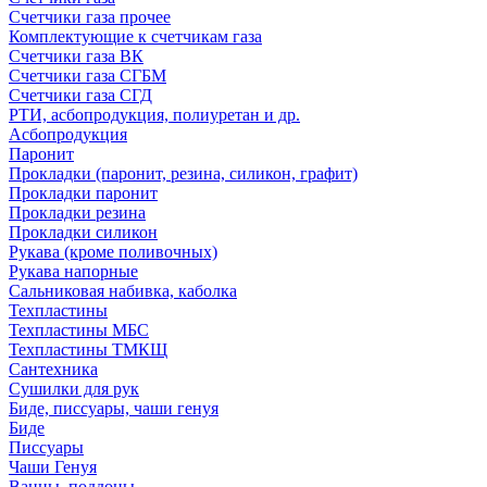
Счетчики газа прочее
Комплектующие к счетчикам газа
Счетчики газа ВК
Счетчики газа СГБМ
Счетчики газа СГД
РТИ, асбопродукция, полиуретан и др.
Асбопродукция
Паронит
Прокладки (паронит, резина, силикон, графит)
Прокладки паронит
Прокладки резина
Прокладки силикон
Рукава (кроме поливочных)
Рукава напорные
Сальниковая набивка, каболка
Техпластины
Техпластины МБС
Техпластины ТМКЩ
Сантехника
Сушилки для рук
Биде, писсуары, чаши генуя
Биде
Писсуары
Чаши Генуя
Ванны, поддоны