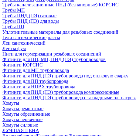
Трубы канализационные ПНД (безнапорные) КОРСИС
Трубы МП
Трубы ПНД (ПЭ) газовые
Трубы ПНД (ПЭ) для воды
Трубы ПП
Уплотнительные материалы для резьбовых соединений
Гели сантехнические,пасты
Лен сантехнический
Ленты фум
Нити для гермеризации резьбовых соединений
Фитинги для ПП, МП, ПНД (ПЭ) трубопроводов
Фитинги КОРСИС
Фитинги для МП трубопровода
Фитинги для ПНД (ПЭ) трубопровода под стыковую сварку
Фитинги для ПП трубопровода
Фитинги для НПВХ трубопровода
Фитинги для ПНД (ПЭ) трубопровода компрессионные
Фитинги для ПНД (ПЭ) трубопровода с закладными эл. нагрев
Хомуты
Хомуты ремонтные
Хомуты обрезиненные
Хомуты червячные
Хомуты силовые
ЛУЧШАЯ ЦЕНА
Водоснабжение/Газоснабжение/Водоотведение