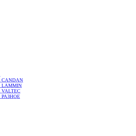
а
ода CANDAN
да LAMMIN
да VALTEC
да РАЗНОЕ