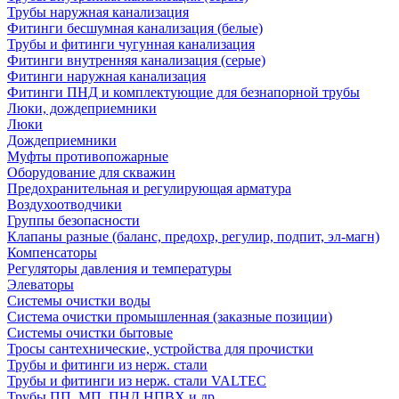
Трубы наружная канализация
Фитинги бесшумная канализация (белые)
Трубы и фитинги чугунная канализация
Фитинги внутренняя канализация (серые)
Фитинги наружная канализация
Фитинги ПНД и комплектующие для безнапорной трубы
Люки, дождеприемники
Люки
Дождеприемники
Муфты противопожарные
Оборудование для скважин
Предохранительная и регулирующая арматура
Воздухоотводчики
Группы безопасности
Клапаны разные (баланс, предохр, регулир, подпит, эл-магн)
Компенсаторы
Регуляторы давления и температуры
Элеваторы
Системы очистки воды
Система очистки промышленная (заказные позиции)
Системы очистки бытовые
Тросы сантехнические, устройства для прочистки
Трубы и фитинги из нерж. стали
Трубы и фитинги из нерж. стали VALTEC
Трубы ПП, МП, ПНД,НПВХ и др.