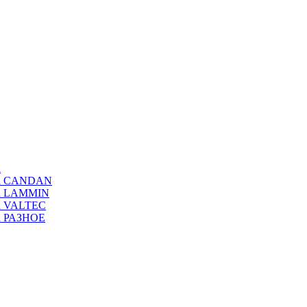
а
ода CANDAN
да LAMMIN
да VALTEC
да РАЗНОЕ