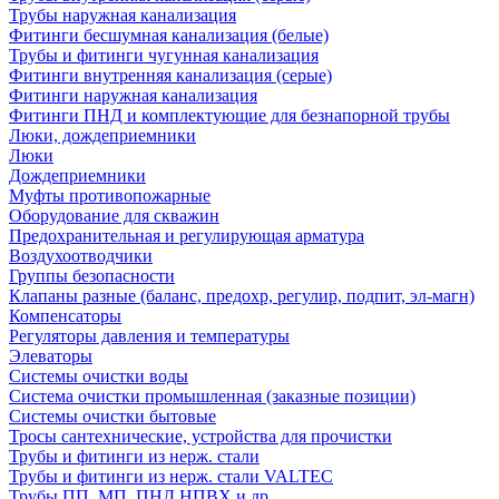
Трубы наружная канализация
Фитинги бесшумная канализация (белые)
Трубы и фитинги чугунная канализация
Фитинги внутренняя канализация (серые)
Фитинги наружная канализация
Фитинги ПНД и комплектующие для безнапорной трубы
Люки, дождеприемники
Люки
Дождеприемники
Муфты противопожарные
Оборудование для скважин
Предохранительная и регулирующая арматура
Воздухоотводчики
Группы безопасности
Клапаны разные (баланс, предохр, регулир, подпит, эл-магн)
Компенсаторы
Регуляторы давления и температуры
Элеваторы
Системы очистки воды
Система очистки промышленная (заказные позиции)
Системы очистки бытовые
Тросы сантехнические, устройства для прочистки
Трубы и фитинги из нерж. стали
Трубы и фитинги из нерж. стали VALTEC
Трубы ПП, МП, ПНД,НПВХ и др.