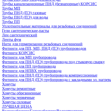
Трубы канализационные ПНД (безнапорные) КОРСИС
Трубы МП
Трубы ПНД (ПЭ) газовые
Трубы ПНД (ПЭ) для воды
Трубы ПП
Уплотнительные материалы для резьбовых соединений
Гели сантехнические,пасты
Лен сантехнический
Ленты фум
Нити для гермеризации резьбовых соединений
Фитинги для ПП, МП, ПНД (ПЭ) трубопроводов
Фитинги КОРСИС
Фитинги для МП трубопровода
Фитинги для ПНД (ПЭ) трубопровода под стыковую сварку
Фитинги для ПП трубопровода
Фитинги для НПВХ трубопровода
Фитинги для ПНД (ПЭ) трубопровода компрессионные
Фитинги для ПНД (ПЭ) трубопровода с закладными эл. нагрев
Хомуты
Хомуты ремонтные
Хомуты обрезиненные
Хомуты червячные
Хомуты силовые
ЛУЧШАЯ ЦЕНА
Водоснабжение/Газоснабжение/Водоотведение