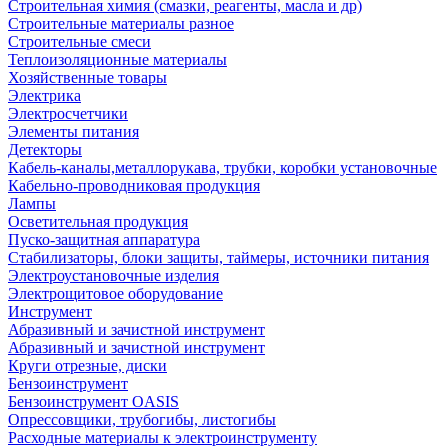
Строительная химия (смазки, реагенты, масла и др)
Строительные материалы разное
Строительные смеси
Теплоизоляционные материалы
Хозяйственные товары
Электрика
Электросчетчики
Элементы питания
Детекторы
Кабель-каналы,металлорукава, трубки, коробки установочные
Кабельно-проводниковая продукция
Лампы
Осветительная продукция
Пуско-защитная аппаратура
Стабилизаторы, блоки защиты, таймеры, источники питания
Электроустановочные изделия
Электрощитовое оборудование
Инструмент
Абразивный и зачистной инструмент
Абразивный и зачистной инструмент
Круги отрезные, диски
Бензоинструмент
Бензоинструмент OASIS
Опрессовщики, трубогибы, листогибы
Расходные материалы к электроинструменту