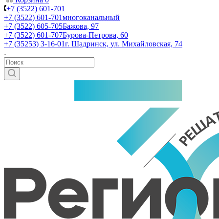
+7 (3522) 601-701
+7 (3522) 601-701
многоканальный
+7 (3522) 605-705
Бажова, 97
+7 (3522) 601-707
Бурова-Петрова, 60
+7 (35253) 3-16-01
г. Шадринск, ул. Михайловская, 74