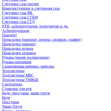
Счетчики газа прочее
Комплектующие к счетчикам газа
Счетчики газа ВК
Счетчики газа СГБМ
Счетчики газа СГД
РТИ, асбопродукция, полиуретан и др.
Асбопродукция
Паронит
Прокладки (паронит, резина, силикон, графит)
Прокладки паронит
Прокладки резина
Прокладки силикон
Рукава (кроме поливочных)
Рукава напорные
Сальниковая набивка, каболка
Техпластины
Техпластины МБС
Техпластины ТМКЩ
Сантехника
Сушилки для рук
Биде, писсуары, чаши генуя
Биде
Писсуары
Чаши Генуя
Ванны, поддоны