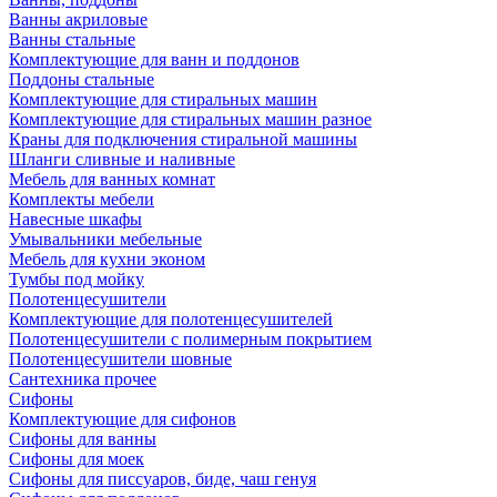
Ванны акриловые
Ванны стальные
Комплектующие для ванн и поддонов
Поддоны стальные
Комплектующие для стиральных машин
Комплектующие для стиральных машин разное
Краны для подключения стиральной машины
Шланги сливные и наливные
Мебель для ванных комнат
Комплекты мебели
Навесные шкафы
Умывальники мебельные
Мебель для кухни эконом
Тумбы под мойку
Полотенцесушители
Комплектующие для полотенцесушителей
Полотенцесушители с полимерным покрытием
Полотенцесушители шовные
Сантехника прочее
Сифоны
Комплектующие для сифонов
Сифоны для ванны
Сифоны для моек
Сифоны для писсуаров, биде, чаш генуя