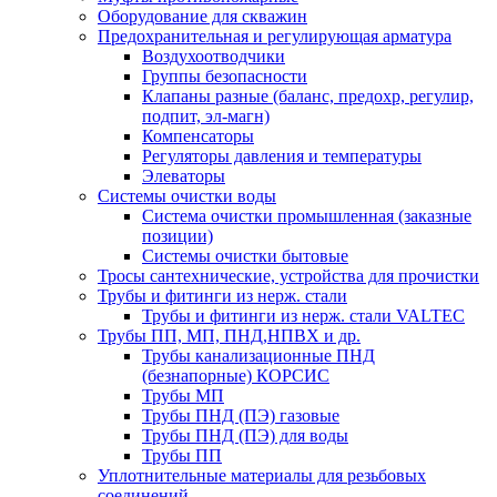
Оборудование для скважин
Предохранительная и регулирующая арматура
Воздухоотводчики
Группы безопасности
Клапаны разные (баланс, предохр, регулир,
подпит, эл-магн)
Компенсаторы
Регуляторы давления и температуры
Элеваторы
Системы очистки воды
Система очистки промышленная (заказные
позиции)
Системы очистки бытовые
Тросы сантехнические, устройства для прочистки
Трубы и фитинги из нерж. стали
Трубы и фитинги из нерж. стали VALTEC
Трубы ПП, МП, ПНД,НПВХ и др.
Трубы канализационные ПНД
(безнапорные) КОРСИС
Трубы МП
Трубы ПНД (ПЭ) газовые
Трубы ПНД (ПЭ) для воды
Трубы ПП
Уплотнительные материалы для резьбовых
соединений