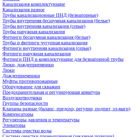
Канализация комплектующие
Канализация разное
Трубы канализационные ПНД (безнапорные)
Трубы внутренняя бесшумная канализация (белые)
Трубы внутренняя канализация (серые)
Трубы наружная канализация
Фитинги бесшумная канализация (белые)
Трубы и фитинги чугунная канализация
Фитинги внутренняя канализация (серые)
Фитинги наружная канализация
Фитинги ПНД и комплектующие для безнапорной трубы
Люки, дождеприемники
Люки
Дождеприемники
Муфты противопожарные
Оборудование для скважин
Предохранительная и регулирующая арматура
Воздухоотводчики
Группы безопасности
Клапаны разные (баланс, предохр, регулир, подпит, эл-магн)
Компенсаторы
Регуляторы давления и температуры
Элеваторы
Системы очистки воды
Система очистки промышленная (заказные позиции)