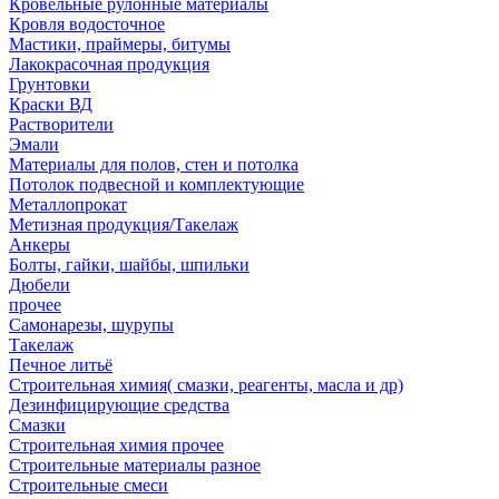
Кровельные рулонные материалы
Кровля водосточное
Мастики, праймеры, битумы
Лакокрасочная продукция
Грунтовки
Краски ВД
Растворители
Эмали
Материалы для полов, стен и потолка
Потолок подвесной и комплектующие
Металлопрокат
Метизная продукция/Такелаж
Анкеры
Болты, гайки, шайбы, шпильки
Дюбели
прочее
Самонарезы, шурупы
Такелаж
Печное литьё
Строительная химия( смазки, реагенты, масла и др)
Дезинфицирующие средства
Смазки
Строительная химия прочее
Строительные материалы разное
Строительные смеси