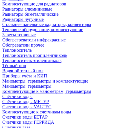
Комплектующие для радиаторов
Радиаторы алюминиевые
Радиаторы биметаллические
Радиаторы чугунные
Стальные панельные радиаторы, конвекторы
Тепловое оборудование, комплектующие
Завесы тепловые
Обогрегреватели инфракрасные
Обогреватели прочее
Теплоноситель
Теплоноситель пропиленгликоль
Теплоноситель этиленгликоль
Тёплый пол
Водяной теплый пол
Приборы учёта и КИП
Манометры, термометры и комплектующие
Манометры, термометры
Комплектующие к манометрам, термометрам
Счётчики воды
Счётчики воды МЕТЕР
Счетчики воды VALTEC
Комплектующие к счетчикам воды
Счетчики воды БЕТАР
Счетчики воды ГЕРРИДА
Счетчики газа