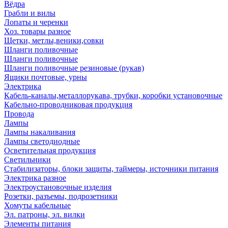
Вёдра
Грабли и вилы
Лопаты и черенки
Хоз. товары разное
Щетки, метлы,веники,совки
Шланги поливочные
Шланги поливочные
Шланги поливочные резиновые (рукав)
Ящики почтовые, урны
Электрика
Кабель-каналы,металлорукава, трубки, коробки установочные
Кабельно-проводниковая продукция
Провода
Лампы
Лампы накаливания
Лампы светодиодные
Осветительная продукция
Светильники
Стабилизаторы, блоки защиты, таймеры, источники питания
Электрика разное
Электроустановочные изделия
Розетки, разъемы, подрозетники
Хомуты кабельные
Эл. патроны, эл. вилки
Элементы питания