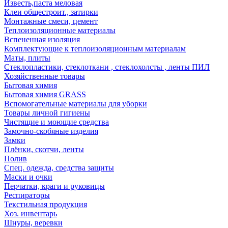
Известь,паста меловая
Клеи общестроит., затирки
Монтажные смеси, цемент
Теплоизоляционные материалы
Вспененная изоляция
Комплектующие к теплоизоляционным материалам
Маты, плиты
Стеклопластики, стеклоткани , стеклохолсты , ленты ПИЛ
Хозяйственные товары
Бытовая химия
Бытовая химия GRASS
Вспомогательные материалы для уборки
Товары личной гигиены
Чистящие и моющие средства
Замочно-скобяные изделия
Замки
Плёнки, скотчи, ленты
Полив
Спец. одежда, средства защиты
Маски и очки
Перчатки, краги и руковицы
Респираторы
Текстильная продукция
Хоз. инвентарь
Шнуры, веревки