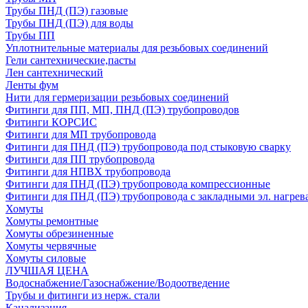
Трубы ПНД (ПЭ) газовые
Трубы ПНД (ПЭ) для воды
Трубы ПП
Уплотнительные материалы для резьбовых соединений
Гели сантехнические,пасты
Лен сантехнический
Ленты фум
Нити для гермеризации резьбовых соединений
Фитинги для ПП, МП, ПНД (ПЭ) трубопроводов
Фитинги КОРСИС
Фитинги для МП трубопровода
Фитинги для ПНД (ПЭ) трубопровода под стыковую сварку
Фитинги для ПП трубопровода
Фитинги для НПВХ трубопровода
Фитинги для ПНД (ПЭ) трубопровода компрессионные
Фитинги для ПНД (ПЭ) трубопровода с закладными эл. нагрев
Хомуты
Хомуты ремонтные
Хомуты обрезиненные
Хомуты червячные
Хомуты силовые
ЛУЧШАЯ ЦЕНА
Водоснабжение/Газоснабжение/Водоотведение
Трубы и фитинги из нерж. стали
Канализация