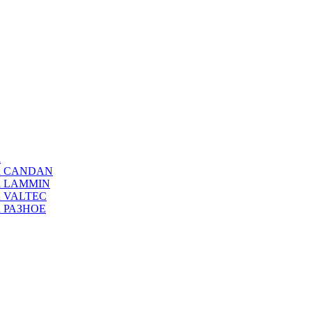
а
ода CANDAN
да LAMMIN
да VALTEC
да РАЗНОЕ