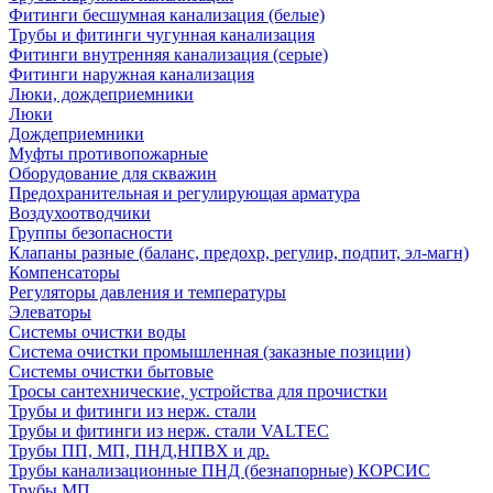
Фитинги бесшумная канализация (белые)
Трубы и фитинги чугунная канализация
Фитинги внутренняя канализация (серые)
Фитинги наружная канализация
Люки, дождеприемники
Люки
Дождеприемники
Муфты противопожарные
Оборудование для скважин
Предохранительная и регулирующая арматура
Воздухоотводчики
Группы безопасности
Клапаны разные (баланс, предохр, регулир, подпит, эл-магн)
Компенсаторы
Регуляторы давления и температуры
Элеваторы
Системы очистки воды
Система очистки промышленная (заказные позиции)
Системы очистки бытовые
Тросы сантехнические, устройства для прочистки
Трубы и фитинги из нерж. стали
Трубы и фитинги из нерж. стали VALTEC
Трубы ПП, МП, ПНД,НПВХ и др.
Трубы канализационные ПНД (безнапорные) КОРСИС
Трубы МП