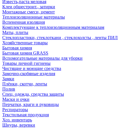
Известь,паста меловая
Клеи общестроит., затирки
Монтажные смеси, цемент
Теплоизоляционные материалы
Вспененная изоляция
Комплектующие к теплоизоляционным материалам
Маты, плиты
Стеклопластики, стеклоткани , стеклохолсты , ленты ПИЛ
Хозяйственные товары
Бытовая химия
Бытовая химия GRASS
Вспомогательные материалы для уборки
Товары личной гигиены
Чистящие и моющие средства
Замочно-скобяные изделия
Замки
Плёнки, скотчи, ленты
Полив
Спец. одежда, средства защиты
Маски и очки
Перчатки, краги и руковицы
Респираторы
Текстильная продукция
Хоз. инвентарь
Шнуры, веревки