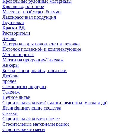
Кровельные рулонные материалы
Кровля водосточное
Мастики, праймеры, битумы
Лакокрасочная продукция
Грунтовки
Краски ВД
Растворители
Эмали
Материалы для полов, стен и потолка
Потолок подвесной и комплектующие
Металлопрокат
Метизная продукция/Такелаж
Анкеры
Болты, гайки, шайбы, шпильки
Дюбели
прочее
Самонарезы, шурупы
Такелаж
Печное литьё
Строительная химия( смазки, реагенты, масла и др)
Дезинфицирующие средства
Смазки
Строительная химия прочее
Строительные материалы разное
Строительные смеси