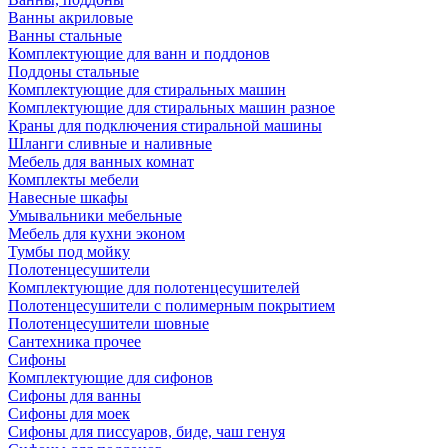
Ванны акриловые
Ванны стальные
Комплектующие для ванн и поддонов
Поддоны стальные
Комплектующие для стиральных машин
Комплектующие для стиральных машин разное
Краны для подключения стиральной машины
Шланги сливные и наливные
Мебель для ванных комнат
Комплекты мебели
Навесные шкафы
Умывальники мебельные
Мебель для кухни эконом
Тумбы под мойку
Полотенцесушители
Комплектующие для полотенцесушителей
Полотенцесушители с полимерным покрытием
Полотенцесушители шовные
Сантехника прочее
Сифоны
Комплектующие для сифонов
Сифоны для ванны
Сифоны для моек
Сифоны для писсуаров, биде, чаш генуя