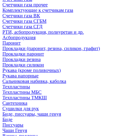
Счетчики газа прочее
Комплектующие к счетчикам газа
Счетчики газа ВК
Счетчики газа СГБМ
Счетчики газа СГД
РТИ, асбопродукция, полиуретан и др.
Асбопродукция
Паронит
Прокладки (паронит, резина, силикон, графит)
Прокладки паронит
Прокладки резина
Прокладки силикон
Рукава (кроме поливочных)
Рукава напорные
Сальниковая набивка, каболка
Техпластины
Техпластины МБС
Техпластины ТМКЩ
Сантехника
Сушилки для рук
Биде, писсуары, чаши генуя
Биде
Писсуары
Чаши Генуя
Ванны, поддоны