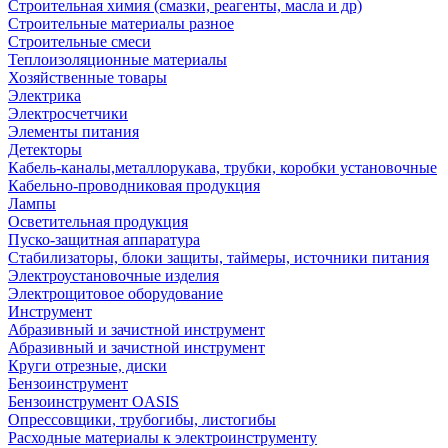
Строительная химия (смазки, реагенты, масла и др)
Строительные материалы разное
Строительные смеси
Теплоизоляционные материалы
Хозяйственные товары
Электрика
Электросчетчики
Элементы питания
Детекторы
Кабель-каналы,металлорукава, трубки, коробки установочные
Кабельно-проводниковая продукция
Лампы
Осветительная продукция
Пуско-защитная аппаратура
Стабилизаторы, блоки защиты, таймеры, источники питания
Электроустановочные изделия
Электрощитовое оборудование
Инструмент
Абразивный и зачистной инструмент
Абразивный и зачистной инструмент
Круги отрезные, диски
Бензоинструмент
Бензоинструмент OASIS
Опрессовщики, трубогибы, листогибы
Расходные материалы к электроинструменту