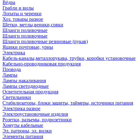
Вёдра
Грабли и вилы
Лопаты и черенки
Хоз. товары разное
Щетки, метлы,веники,совки
Шланги поливочные
Шланги поливочные
Шланги поливочные резиновые (рукав)
Ящики почтовые, урны
Электрика
Кабель-каналы,металлорукава, трубки, коробки установочные
Кабельно-проводниковая продукция
Провода
Лампы
Лампы накаливания
Лампы светодиодные
Осветительная продукция
Светильники
Стабилизаторы, блоки защиты, таймеры, источники питания
Электрика разное
Электроустановочные изделия
Розетки, разъемы, подрозетники
Хомуты кабельные
Эл. патроны, эл. вилки
Элементы питания