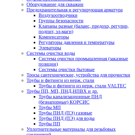
Оборудование для скважин
Предохранительная и регулирующая арматура
Воздухоотводчики
Группы безопасности
Клапаны разные (баланс, предохр, регулир,
подпит, эл-магн)
Компенсаторы
Регуляторы давления и температуры
Элеваторы
Системы очистки воды
Система очистки промышленная (заказные
позиции)
Системы очистки бытовые
Тросы сантехнические, устройства для прочистки
Трубы и фитинги из нерж. стали
Трубы и фитинги из нерж. стали VALTEC
Трубы ПП, МП, ПНД,НПВХ и др.
Трубы канализационные ПНД
(безнапорные) КОРСИС
Трубы МП
Трубы ПНД (ПЭ) газовые
Трубы ПНД (ПЭ) для воды
Трубы ПП
Уплотнительные материалы для резьбовых
соединений