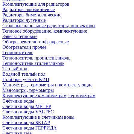
Комплектующие для радиаторов
Радиаторы алюминиевые
Радиаторы биметаллические
Радиаторы чугунные
Стальные панельные радиаторы, конвекторы
Тепловое оборудование, комплектующие
Завесы тепловые
Обогрегреватели инфракрасные
Обогреватели прочее
Теплоноситель
Теплоноситель пропиленгликоль
Теплоноситель этиленгликоль
Тёплый пол
Водяной теплый пол
Приборы учёта и КИП
Манометры, термометры и комплектующие
Манометры, термометры
Комплектующие к манометрам, термометрам
Счётчики воды
Счётчики воды МЕТЕР
Счетчики воды VALTEC
Комплектующие к счетчикам воды
Счетчики воды БЕТАР
Счетчики воды ГЕРРИДА
Счетчики газа