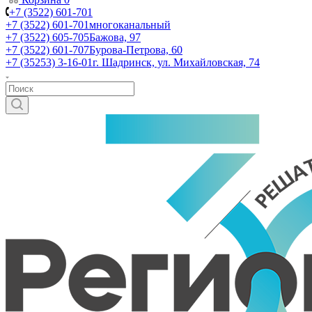
+7 (3522) 601-701
+7 (3522) 601-701
многоканальный
+7 (3522) 605-705
Бажова, 97
+7 (3522) 601-707
Бурова-Петрова, 60
+7 (35253) 3-16-01
г. Шадринск, ул. Михайловская, 74