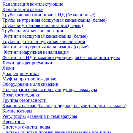
Канализация комплектующие
Канализация разное
Трубы канализационные ПНД (безнапорные)
Трубы внутренняя бесшумная канализация (белые)
Трубы внутренняя канализация (серые)
Трубы наружная канализация
Фитинги бесшумная канализация (белые)
Трубы и фитинги чугунная канализация
Фитинги внутренняя канализация (серые)
Фитинги наружная канализация
Фитинги ПНД и комплектующие для безнапорной трубы
Люки, дождеприемники
Люки
Дождеприемники
Муфты противопожарные
Оборудование для скважин
Предохранительная и регулирующая арматура
Воздухоотводчики
Группы безопасности
Клапаны разные (баланс, предохр, регулир, подпит, эл-магн)
Компенсаторы
Регуляторы давления и температуры
Элеваторы
Системы очистки воды
Система очистки промышленная (заказные позиции)