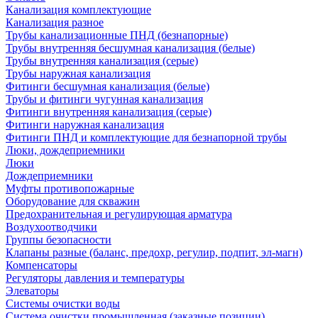
Канализация комплектующие
Канализация разное
Трубы канализационные ПНД (безнапорные)
Трубы внутренняя бесшумная канализация (белые)
Трубы внутренняя канализация (серые)
Трубы наружная канализация
Фитинги бесшумная канализация (белые)
Трубы и фитинги чугунная канализация
Фитинги внутренняя канализация (серые)
Фитинги наружная канализация
Фитинги ПНД и комплектующие для безнапорной трубы
Люки, дождеприемники
Люки
Дождеприемники
Муфты противопожарные
Оборудование для скважин
Предохранительная и регулирующая арматура
Воздухоотводчики
Группы безопасности
Клапаны разные (баланс, предохр, регулир, подпит, эл-магн)
Компенсаторы
Регуляторы давления и температуры
Элеваторы
Системы очистки воды
Система очистки промышленная (заказные позиции)