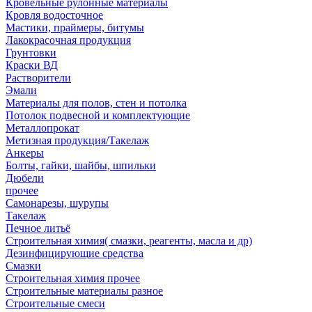
Кровельные рулонные материалы
Кровля водосточное
Мастики, праймеры, битумы
Лакокрасочная продукция
Грунтовки
Краски ВД
Растворители
Эмали
Материалы для полов, стен и потолка
Потолок подвесной и комплектующие
Металлопрокат
Метизная продукция/Такелаж
Анкеры
Болты, гайки, шайбы, шпильки
Дюбели
прочее
Самонарезы, шурупы
Такелаж
Печное литьё
Строительная химия( смазки, реагенты, масла и др)
Дезинфицирующие средства
Смазки
Строительная химия прочее
Строительные материалы разное
Строительные смеси