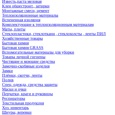
Известь,паста меловая
Клеи общестроит., затирки
Монтажные смеси, цемент
Теплоизоляционные материалы
Вспененная изоляция
Комплектующие к теплоизоляционным материалам
Маты, плиты
Стеклопластики, стеклоткани , стеклохолсты , ленты ПИЛ
Хозяйственные товары
Бытовая химия
Бытовая химия GRASS
Вспомогательные материалы для уборки
Товары личной гигиены
Чистящие и моющие средства
Замочно-скобяные изделия
Замки
Плёнки, скотчи, ленты
Полив
Спец. одежда, средства защиты
Маски и очки
Перчатки, краги и руковицы
Респираторы
Текстильная продукция
Хоз. инвентарь
Шнуры, веревки