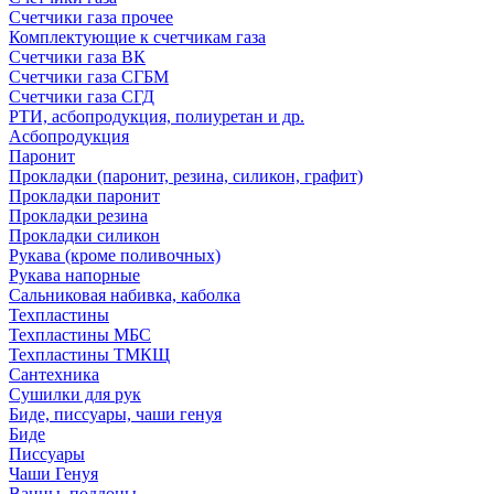
Счетчики газа прочее
Комплектующие к счетчикам газа
Счетчики газа ВК
Счетчики газа СГБМ
Счетчики газа СГД
РТИ, асбопродукция, полиуретан и др.
Асбопродукция
Паронит
Прокладки (паронит, резина, силикон, графит)
Прокладки паронит
Прокладки резина
Прокладки силикон
Рукава (кроме поливочных)
Рукава напорные
Сальниковая набивка, каболка
Техпластины
Техпластины МБС
Техпластины ТМКЩ
Сантехника
Сушилки для рук
Биде, писсуары, чаши генуя
Биде
Писсуары
Чаши Генуя
Ванны, поддоны