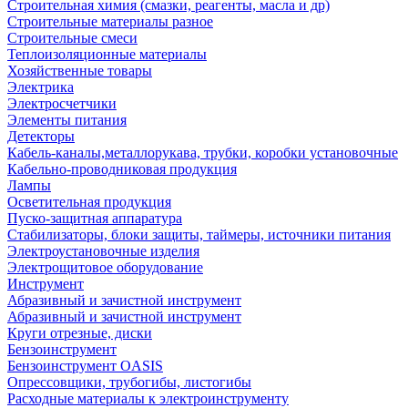
Строительная химия (смазки, реагенты, масла и др)
Строительные материалы разное
Строительные смеси
Теплоизоляционные материалы
Хозяйственные товары
Электрика
Электросчетчики
Элементы питания
Детекторы
Кабель-каналы,металлорукава, трубки, коробки установочные
Кабельно-проводниковая продукция
Лампы
Осветительная продукция
Пуско-защитная аппаратура
Стабилизаторы, блоки защиты, таймеры, источники питания
Электроустановочные изделия
Электрощитовое оборудование
Инструмент
Абразивный и зачистной инструмент
Абразивный и зачистной инструмент
Круги отрезные, диски
Бензоинструмент
Бензоинструмент OASIS
Опрессовщики, трубогибы, листогибы
Расходные материалы к электроинструменту