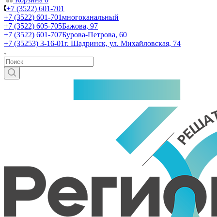
+7 (3522) 601-701
+7 (3522) 601-701
многоканальный
+7 (3522) 605-705
Бажова, 97
+7 (3522) 601-707
Бурова-Петрова, 60
+7 (35253) 3-16-01
г. Шадринск, ул. Михайловская, 74