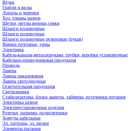
Вёдра
Грабли и вилы
Лопаты и черенки
Хоз. товары разное
Щетки, метлы,веники,совки
Шланги поливочные
Шланги поливочные
Шланги поливочные резиновые (рукав)
Ящики почтовые, урны
Электрика
Кабель-каналы,металлорукава, трубки, коробки установочные
Кабельно-проводниковая продукция
Провода
Лампы
Лампы накаливания
Лампы светодиодные
Осветительная продукция
Светильники
Стабилизаторы, блоки защиты, таймеры, источники питания
Электрика разное
Электроустановочные изделия
Розетки, разъемы, подрозетники
Хомуты кабельные
Эл. патроны, эл. вилки
Элементы питания