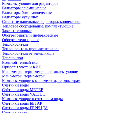
Комплектующие для радиаторов
Радиаторы алюминиевые
Радиаторы биметаллические
Радиаторы чугунные
Стальные панельные радиаторы, конвекторы
Тепловое оборудование, комплектующие
Завесы тепловые
Обогрегреватели инфракрасные
Обогреватели прочее
Теплоноситель
Теплоноситель пропиленгликоль
Теплоноситель этиленгликоль
Тёплый пол
Водяной теплый пол
Приборы учёта и КИП
Манометры, термометры и комплектующие
Манометры, термометры
Комплектующие к манометрам, термометрам
Счётчики воды
Счётчики воды МЕТЕР
Счетчики воды VALTEC
Комплектующие к счетчикам воды
Счетчики воды БЕТАР
Счетчики воды ГЕРРИДА
Счетчики газа