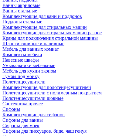
Ванны акриловые
Ванны стальные
Комплектующие для ванн и поддонов
Поддоны стальные
Комплектующие для стиральных машин
Комплектующие для стиральных машин разное
Краны для подключения стиральной машины
Шланги сливные и наливные
Мебель для ванных комнат
Комплекты мебели
Навесные шкафы
Умывальники мебельные
Мебель для кухни эконом
Тумбы под мойку
Полотенцесушители
Комплектующие для полотенцесушителей
Полотенцесушители с полимерным покрытием
Полотенцесушители шовные
Сантехника прочее
Сифоны
Комплектующие для сифонов
Сифоны для ванны
Сифоны для моек
Сифоны для писсуаров, биде, чаш генуя