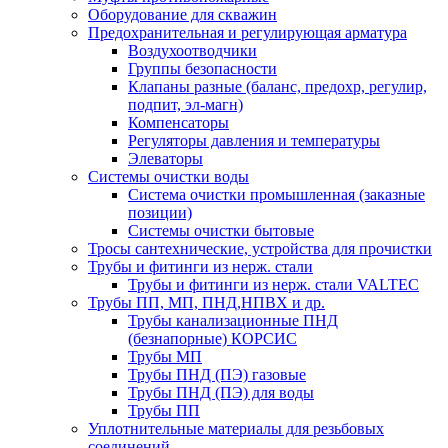
Оборудование для скважин
Предохранительная и регулирующая арматура
Воздухоотводчики
Группы безопасности
Клапаны разные (баланс, предохр, регулир,
подпит, эл-магн)
Компенсаторы
Регуляторы давления и температуры
Элеваторы
Системы очистки воды
Система очистки промышленная (заказные
позиции)
Системы очистки бытовые
Тросы сантехнические, устройства для прочистки
Трубы и фитинги из нерж. стали
Трубы и фитинги из нерж. стали VALTEC
Трубы ПП, МП, ПНД,НПВХ и др.
Трубы канализационные ПНД
(безнапорные) КОРСИС
Трубы МП
Трубы ПНД (ПЭ) газовые
Трубы ПНД (ПЭ) для воды
Трубы ПП
Уплотнительные материалы для резьбовых
соединений