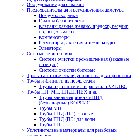
Оборудование для скважин
Предохранительная и регулирующая арматура
Воздухоотводчики
Группы безопасности
Клапаны разные (баланс, предохр, регулир,
подпит, эл-магн)
Компенсаторы
Регуляторы давления и температуры
Элеваторы
Системы очистки воды
Система очистки промышленная (заказные
позиции)
Системы очистки бытовые
Тросы сантехнические, устройства для прочистки
Трубы и фитинги из нерж. стали
Трубы и фитинги из нерж. стали VALTEC
Трубы ПП, МП, ПНД,НПВХ и др.
Трубы канализационные ПНД
(безнапорные) КОРСИС
Трубы МП
Трубы ПНД (ПЭ) газовые
Трубы ПНД (ПЭ) для воды
Трубы ПП
Уплотнительные материалы для резьбовых
соединений