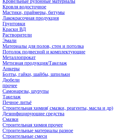
Кровельные рулонные материалы
Кровля водосточное
Мастики, праймеры, битумы
Лакокрасочная продукция
Грунтовки
Краски ВД
Растворители
Эмали
Материалы для полов, стен и потолка
Потолок подвесной и комплектующие
Металлопрокат
Метизная продукция/Такелаж
Анкеры
Болты, гайки, шайбы, шпильки
Дюбели
прочее
Самонарезы, шурупы
Такелаж
Печное литьё
Строительная химия( смазки, реагенты, масла и др)
Дезинфицирующие средства
Смазки
Строительная химия прочее
Строительные материалы разное
Строительные смеси