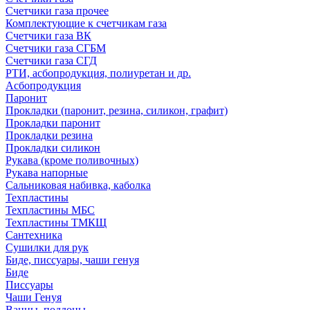
Счетчики газа прочее
Комплектующие к счетчикам газа
Счетчики газа ВК
Счетчики газа СГБМ
Счетчики газа СГД
РТИ, асбопродукция, полиуретан и др.
Асбопродукция
Паронит
Прокладки (паронит, резина, силикон, графит)
Прокладки паронит
Прокладки резина
Прокладки силикон
Рукава (кроме поливочных)
Рукава напорные
Сальниковая набивка, каболка
Техпластины
Техпластины МБС
Техпластины ТМКЩ
Сантехника
Сушилки для рук
Биде, писсуары, чаши генуя
Биде
Писсуары
Чаши Генуя
Ванны, поддоны