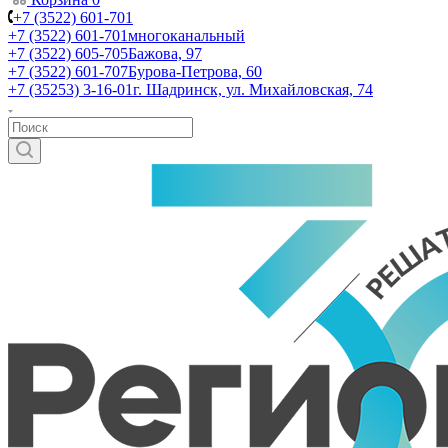
+7 (3522) 601-701
+7 (3522) 601-701
многоканальный
+7 (3522) 605-705
Бажова, 97
+7 (3522) 601-707
Бурова-Петрова, 60
+7 (35253) 3-16-01
г. Шадринск, ул. Михайловская, 74