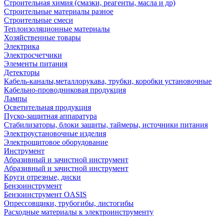
Строительная химия (смазки, реагенты, масла и др)
Строительные материалы разное
Строительные смеси
Теплоизоляционные материалы
Хозяйственные товары
Электрика
Электросчетчики
Элементы питания
Детекторы
Кабель-каналы,металлорукава, трубки, коробки установочные
Кабельно-проводниковая продукция
Лампы
Осветительная продукция
Пуско-защитная аппаратура
Стабилизаторы, блоки защиты, таймеры, источники питания
Электроустановочные изделия
Электрощитовое оборудование
Инструмент
Абразивный и зачистной инструмент
Абразивный и зачистной инструмент
Круги отрезные, диски
Бензоинструмент
Бензоинструмент OASIS
Опрессовщики, трубогибы, листогибы
Расходные материалы к электроинструменту