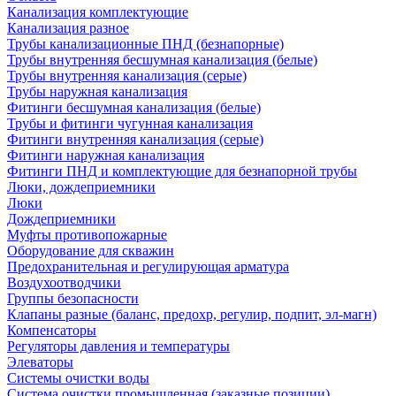
Канализация комплектующие
Канализация разное
Трубы канализационные ПНД (безнапорные)
Трубы внутренняя бесшумная канализация (белые)
Трубы внутренняя канализация (серые)
Трубы наружная канализация
Фитинги бесшумная канализация (белые)
Трубы и фитинги чугунная канализация
Фитинги внутренняя канализация (серые)
Фитинги наружная канализация
Фитинги ПНД и комплектующие для безнапорной трубы
Люки, дождеприемники
Люки
Дождеприемники
Муфты противопожарные
Оборудование для скважин
Предохранительная и регулирующая арматура
Воздухоотводчики
Группы безопасности
Клапаны разные (баланс, предохр, регулир, подпит, эл-магн)
Компенсаторы
Регуляторы давления и температуры
Элеваторы
Системы очистки воды
Система очистки промышленная (заказные позиции)