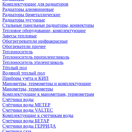
Комплектующие для радиаторов
Радиаторы алюминиевые
Радиаторы биметаллические
Радиаторы чугунные
Стальные панельные радиаторы, конвекторы
Тепловое оборудование, комплектующие
Завесы тепловые
Обогрегреватели инфракрасные
Обогреватели прочее
Теплоноситель
Теплоноситель пропиленгликоль
Теплоноситель этиленгликоль
Тёплый пол
Водяной теплый пол
Приборы учёта и КИП
Манометры, термометры и комплектующие
Манометры, термометры
Комплектующие к манометрам, термометрам
Счётчики воды
Счётчики воды МЕТЕР
Счетчики воды VALTEC
Комплектующие к счетчикам воды
Счетчики воды БЕТАР
Счетчики воды ГЕРРИДА
Счетчики газа