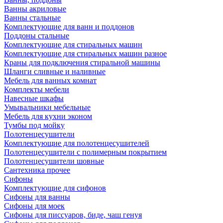
Ванны акриловые
Ванны стальные
Комплектующие для ванн и поддонов
Поддоны стальные
Комплектующие для стиральных машин
Комплектующие для стиральных машин разное
Краны для подключения стиральной машины
Шланги сливные и наливные
Мебель для ванных комнат
Комплекты мебели
Навесные шкафы
Умывальники мебельные
Мебель для кухни эконом
Тумбы под мойку
Полотенцесушители
Комплектующие для полотенцесушителей
Полотенцесушители с полимерным покрытием
Полотенцесушители шовные
Сантехника прочее
Сифоны
Комплектующие для сифонов
Сифоны для ванны
Сифоны для моек
Сифоны для писсуаров, биде, чаш генуя