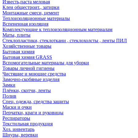
Известь,паста меловая
Клеи общестроит., затирки
Монтажные смеси, цемент
Теплоизоляционные материалы
Вспененная изоляция
Комплектующие к теплоизоляционным материалам
Маты, плиты
Стеклопластики, стеклоткани , стеклохолсты , ленты ПИЛ
Хозяйственные товары
Бытовая химия
Бытовая химия GRASS
Вспомогательные материалы для уборки
Товары личной гигиены
Чистящие и моющие средства
Замочно-скобяные изделия
Замки
Плёнки, скотчи, ленты
Полив
Спец. одежда, средства защиты
Маски и очки
Перчатки, краги и руковицы
Респираторы
Текстильная продукция
Хоз. инвентарь
Шнуры, веревки