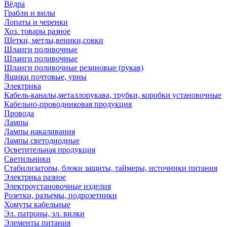
Вёдра
Грабли и вилы
Лопаты и черенки
Хоз. товары разное
Щетки, метлы,веники,совки
Шланги поливочные
Шланги поливочные
Шланги поливочные резиновые (рукав)
Ящики почтовые, урны
Электрика
Кабель-каналы,металлорукава, трубки, коробки установочные
Кабельно-проводниковая продукция
Провода
Лампы
Лампы накаливания
Лампы светодиодные
Осветительная продукция
Светильники
Стабилизаторы, блоки защиты, таймеры, источники питания
Электрика разное
Электроустановочные изделия
Розетки, разъемы, подрозетники
Хомуты кабельные
Эл. патроны, эл. вилки
Элементы питания