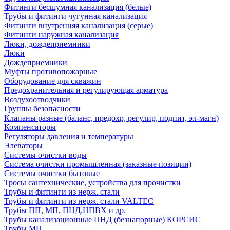
Фитинги бесшумная канализация (белые)
Трубы и фитинги чугунная канализация
Фитинги внутренняя канализация (серые)
Фитинги наружная канализация
Люки, дождеприемники
Люки
Дождеприемники
Муфты противопожарные
Оборудование для скважин
Предохранительная и регулирующая арматура
Воздухоотводчики
Группы безопасности
Клапаны разные (баланс, предохр, регулир, подпит, эл-магн)
Компенсаторы
Регуляторы давления и температуры
Элеваторы
Системы очистки воды
Система очистки промышленная (заказные позиции)
Системы очистки бытовые
Тросы сантехнические, устройства для прочистки
Трубы и фитинги из нерж. стали
Трубы и фитинги из нерж. стали VALTEC
Трубы ПП, МП, ПНД,НПВХ и др.
Трубы канализационные ПНД (безнапорные) КОРСИС
Трубы МП