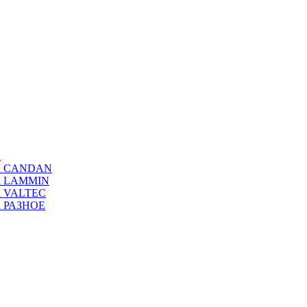
а
ода CANDAN
да LAMMIN
да VALTEC
да РАЗНОЕ