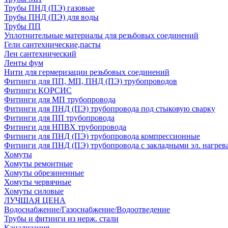
Трубы ПНД (ПЭ) газовые
Трубы ПНД (ПЭ) для воды
Трубы ПП
Уплотнительные материалы для резьбовых соединений
Гели сантехнические,пасты
Лен сантехнический
Ленты фум
Нити для гермеризации резьбовых соединений
Фитинги для ПП, МП, ПНД (ПЭ) трубопроводов
Фитинги КОРСИС
Фитинги для МП трубопровода
Фитинги для ПНД (ПЭ) трубопровода под стыковую сварку
Фитинги для ПП трубопровода
Фитинги для НПВХ трубопровода
Фитинги для ПНД (ПЭ) трубопровода компрессионные
Фитинги для ПНД (ПЭ) трубопровода с закладными эл. нагрев
Хомуты
Хомуты ремонтные
Хомуты обрезиненные
Хомуты червячные
Хомуты силовые
ЛУЧШАЯ ЦЕНА
Водоснабжение/Газоснабжение/Водоотведение
Трубы и фитинги из нерж. стали
Канализация