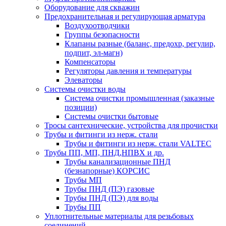
Оборудование для скважин
Предохранительная и регулирующая арматура
Воздухоотводчики
Группы безопасности
Клапаны разные (баланс, предохр, регулир,
подпит, эл-магн)
Компенсаторы
Регуляторы давления и температуры
Элеваторы
Системы очистки воды
Система очистки промышленная (заказные
позиции)
Системы очистки бытовые
Тросы сантехнические, устройства для прочистки
Трубы и фитинги из нерж. стали
Трубы и фитинги из нерж. стали VALTEC
Трубы ПП, МП, ПНД,НПВХ и др.
Трубы канализационные ПНД
(безнапорные) КОРСИС
Трубы МП
Трубы ПНД (ПЭ) газовые
Трубы ПНД (ПЭ) для воды
Трубы ПП
Уплотнительные материалы для резьбовых
соединений