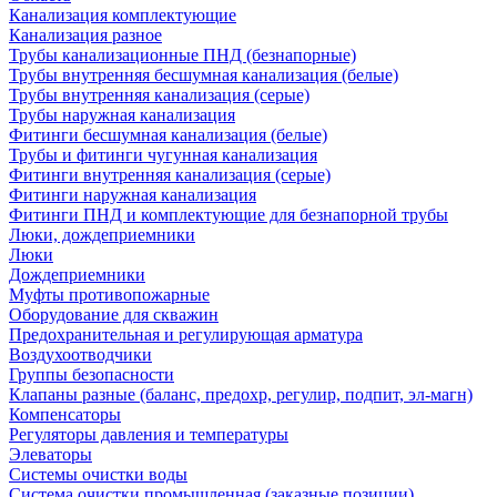
Канализация комплектующие
Канализация разное
Трубы канализационные ПНД (безнапорные)
Трубы внутренняя бесшумная канализация (белые)
Трубы внутренняя канализация (серые)
Трубы наружная канализация
Фитинги бесшумная канализация (белые)
Трубы и фитинги чугунная канализация
Фитинги внутренняя канализация (серые)
Фитинги наружная канализация
Фитинги ПНД и комплектующие для безнапорной трубы
Люки, дождеприемники
Люки
Дождеприемники
Муфты противопожарные
Оборудование для скважин
Предохранительная и регулирующая арматура
Воздухоотводчики
Группы безопасности
Клапаны разные (баланс, предохр, регулир, подпит, эл-магн)
Компенсаторы
Регуляторы давления и температуры
Элеваторы
Системы очистки воды
Система очистки промышленная (заказные позиции)