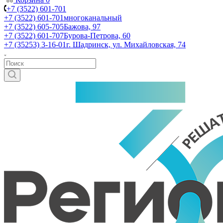
+7 (3522) 601-701
+7 (3522) 601-701
многоканальный
+7 (3522) 605-705
Бажова, 97
+7 (3522) 601-707
Бурова-Петрова, 60
+7 (35253) 3-16-01
г. Шадринск, ул. Михайловская, 74