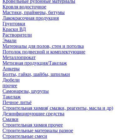
Кровельные рулонные материалы
Кровля водосточное
Мастики, праймеры, битумы
Лакокрасочная продукция
Грунтовки
Краски ВД
Растворители
Эмали
Материалы для полов, стен и потолка
Потолок подвесной и комплектующие
Металлопрокат
Метизная продукция/Такелаж
Анкеры
Болты, гайки, шайбы, шпильки
Дюбели
прочее
Самонарезы, шурупы
Такелаж
Печное литьё
Строительная химия( смазки, реагенты, масла и др)
Дезинфицирующие средства
Смазки
Строительная химия прочее
Строительные материалы разное
Строительные смеси