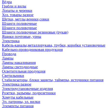
Вёдра
Грабли и вилы
Лопаты и черенки
Хоз. товары разное
Щетки, метлы,веники,совки
Шланги поливочные
Шланги поливочные
Шланги поливочные резиновые (рукав)
Ящики почтовые, урны
Электрика
Кабель-каналы,металлорукава, трубки, коробки установочные
Кабельно-проводниковая продукция
Провода
Лампы
Лампы накаливания
Лампы светодиодные
Осветительная продукция
Светильники
Стабилизаторы, блоки защиты, таймеры, источники питания
Электрика разное
Электроустановочные изделия
Розетки, разъемы, подрозетники
Хомуты кабельные
Эл. патроны, эл. вилки
Элементы питания