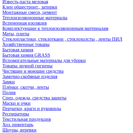
Известь,паста меловая
Клеи общестроит., затирки
Монтажные смеси, цемент
Теплоизоляционные материалы
Вспененная изоляция
Комплектующие к теплоизоляционным материалам
Маты, плиты
Стеклопластики, стеклоткани , стеклохолсты , ленты ПИЛ
Хозяйственные товары
Бытовая химия
Бытовая химия GRASS
Вспомогательные материалы для уборки
Товары личной гигиены
Чистящие и моющие средства
Замочно-скобяные изделия
Замки
Плёнки, скотчи, ленты
Полив
Спец. одежда, средства защиты
Маски и очки
Перчатки, краги и руковицы
Респираторы
Текстильная продукция
Хоз. инвентарь
Шнуры, веревки