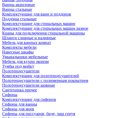
Ванны акриловые
Ванны стальные
Комплектующие для ванн и поддонов
Поддоны стальные
Комплектующие для стиральных машин
Комплектующие для стиральных машин разное
Краны для подключения стиральной машины
Шланги сливные и наливные
Мебель для ванных комнат
Комплекты мебели
Навесные шкафы
Умывальники мебельные
Мебель для кухни эконом
Тумбы под мойку
Полотенцесушители
Комплектующие для полотенцесушителей
Полотенцесушители с полимерным покрытием
Полотенцесушители шовные
Сантехника прочее
Сифоны
Комплектующие для сифонов
Сифоны для ванны
Сифоны для моек
Сифоны для писсуаров, биде, чаш генуя