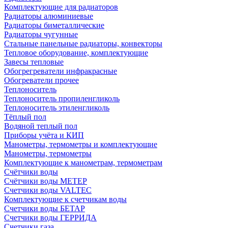
Комплектующие для радиаторов
Радиаторы алюминиевые
Радиаторы биметаллические
Радиаторы чугунные
Стальные панельные радиаторы, конвекторы
Тепловое оборудование, комплектующие
Завесы тепловые
Обогрегреватели инфракрасные
Обогреватели прочее
Теплоноситель
Теплоноситель пропиленгликоль
Теплоноситель этиленгликоль
Тёплый пол
Водяной теплый пол
Приборы учёта и КИП
Манометры, термометры и комплектующие
Манометры, термометры
Комплектующие к манометрам, термометрам
Счётчики воды
Счётчики воды МЕТЕР
Счетчики воды VALTEC
Комплектующие к счетчикам воды
Счетчики воды БЕТАР
Счетчики воды ГЕРРИДА
Счетчики газа