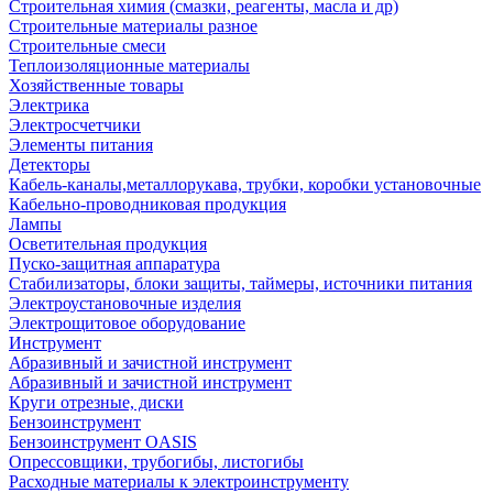
Строительная химия (смазки, реагенты, масла и др)
Строительные материалы разное
Строительные смеси
Теплоизоляционные материалы
Хозяйственные товары
Электрика
Электросчетчики
Элементы питания
Детекторы
Кабель-каналы,металлорукава, трубки, коробки установочные
Кабельно-проводниковая продукция
Лампы
Осветительная продукция
Пуско-защитная аппаратура
Стабилизаторы, блоки защиты, таймеры, источники питания
Электроустановочные изделия
Электрощитовое оборудование
Инструмент
Абразивный и зачистной инструмент
Абразивный и зачистной инструмент
Круги отрезные, диски
Бензоинструмент
Бензоинструмент OASIS
Опрессовщики, трубогибы, листогибы
Расходные материалы к электроинструменту