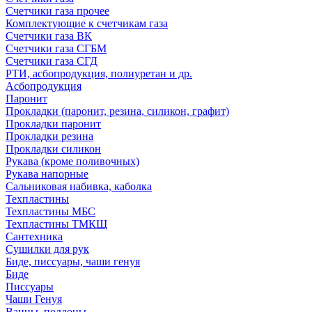
Счетчики газа прочее
Комплектующие к счетчикам газа
Счетчики газа ВК
Счетчики газа СГБМ
Счетчики газа СГД
РТИ, асбопродукция, полиуретан и др.
Асбопродукция
Паронит
Прокладки (паронит, резина, силикон, графит)
Прокладки паронит
Прокладки резина
Прокладки силикон
Рукава (кроме поливочных)
Рукава напорные
Сальниковая набивка, каболка
Техпластины
Техпластины МБС
Техпластины ТМКЩ
Сантехника
Сушилки для рук
Биде, писсуары, чаши генуя
Биде
Писсуары
Чаши Генуя
Ванны, поддоны