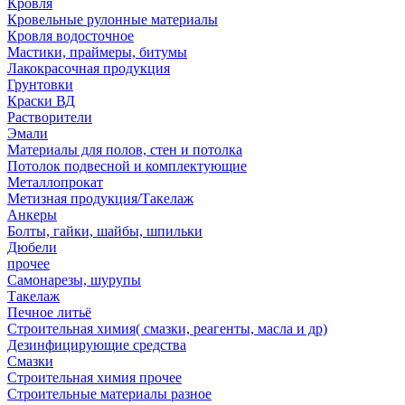
Кровля
Кровельные рулонные материалы
Кровля водосточное
Мастики, праймеры, битумы
Лакокрасочная продукция
Грунтовки
Краски ВД
Растворители
Эмали
Материалы для полов, стен и потолка
Потолок подвесной и комплектующие
Металлопрокат
Метизная продукция/Такелаж
Анкеры
Болты, гайки, шайбы, шпильки
Дюбели
прочее
Самонарезы, шурупы
Такелаж
Печное литьё
Строительная химия( смазки, реагенты, масла и др)
Дезинфицирующие средства
Смазки
Строительная химия прочее
Строительные материалы разное