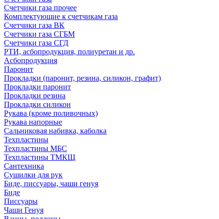
Счетчики газа прочее
Комплектующие к счетчикам газа
Счетчики газа ВК
Счетчики газа СГБМ
Счетчики газа СГД
РТИ, асбопродукция, полиуретан и др.
Асбопродукция
Паронит
Прокладки (паронит, резина, силикон, графит)
Прокладки паронит
Прокладки резина
Прокладки силикон
Рукава (кроме поливочных)
Рукава напорные
Сальниковая набивка, каболка
Техпластины
Техпластины МБС
Техпластины ТМКЩ
Сантехника
Сушилки для рук
Биде, писсуары, чаши генуя
Биде
Писсуары
Чаши Генуя
Ванны, поддоны