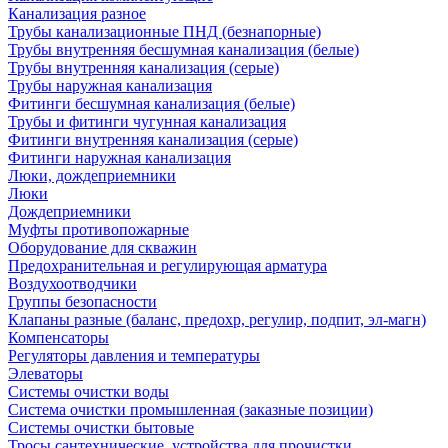
Канализация разное
Трубы канализационные ПНД (безнапорные)
Трубы внутренняя бесшумная канализация (белые)
Трубы внутренняя канализация (серые)
Трубы наружная канализация
Фитинги бесшумная канализация (белые)
Трубы и фитинги чугунная канализация
Фитинги внутренняя канализация (серые)
Фитинги наружная канализация
Люки, дождеприемники
Люки
Дождеприемники
Муфты противопожарные
Оборудование для скважин
Предохранительная и регулирующая арматура
Воздухоотводчики
Группы безопасности
Клапаны разные (баланс, предохр, регулир, подпит, эл-магн)
Компенсаторы
Регуляторы давления и температуры
Элеваторы
Системы очистки воды
Система очистки промышленная (заказные позиции)
Системы очистки бытовые
Тросы сантехнические, устройства для прочистки