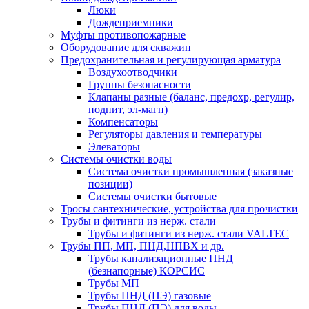
Люки
Дождеприемники
Муфты противопожарные
Оборудование для скважин
Предохранительная и регулирующая арматура
Воздухоотводчики
Группы безопасности
Клапаны разные (баланс, предохр, регулир,
подпит, эл-магн)
Компенсаторы
Регуляторы давления и температуры
Элеваторы
Системы очистки воды
Система очистки промышленная (заказные
позиции)
Системы очистки бытовые
Тросы сантехнические, устройства для прочистки
Трубы и фитинги из нерж. стали
Трубы и фитинги из нерж. стали VALTEC
Трубы ПП, МП, ПНД,НПВХ и др.
Трубы канализационные ПНД
(безнапорные) КОРСИС
Трубы МП
Трубы ПНД (ПЭ) газовые
Трубы ПНД (ПЭ) для воды