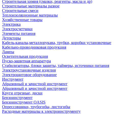
Строительная химия (смазки, реагенты, масла и др)
Строительные материалы разное
Строительные смеси
Теплоизоляционные материалы
Хозяйственные товары
Электрика
Электросчетчики
Элементы питания
Детекторы
Кабель-каналы,металлорукава, трубки, коробки установочные
Кабельно-проводниковая продукция
Лампы
Осветительная продукция
Пуско-защитная аппаратура
Стабилизаторы, блоки защиты, таймеры, источники питания
Электроустановочные изделия
Электрощитовое оборудование
Инструмент
Абразивный и зачистной инструмент
Абразивный и зачистной инструмент
Круги отрезные, диски
Бензоинструмент
Бензоинструмент OASIS
Опрессовщики, трубогибы, листогибы
Расходные материалы к электроинструменту