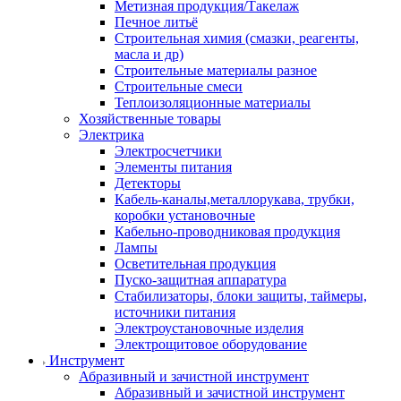
Метизная продукция/Такелаж
Печное литьё
Строительная химия (смазки, реагенты,
масла и др)
Строительные материалы разное
Строительные смеси
Теплоизоляционные материалы
Хозяйственные товары
Электрика
Электросчетчики
Элементы питания
Детекторы
Кабель-каналы,металлорукава, трубки,
коробки установочные
Кабельно-проводниковая продукция
Лампы
Осветительная продукция
Пуско-защитная аппаратура
Стабилизаторы, блоки защиты, таймеры,
источники питания
Электроустановочные изделия
Электрощитовое оборудование
Инструмент
Абразивный и зачистной инструмент
Абразивный и зачистной инструмент