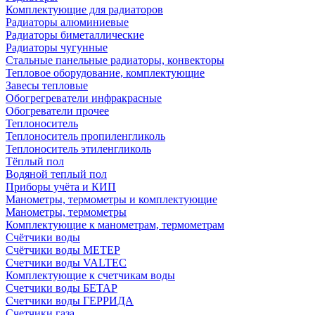
Комплектующие для радиаторов
Радиаторы алюминиевые
Радиаторы биметаллические
Радиаторы чугунные
Стальные панельные радиаторы, конвекторы
Тепловое оборудование, комплектующие
Завесы тепловые
Обогрегреватели инфракрасные
Обогреватели прочее
Теплоноситель
Теплоноситель пропиленгликоль
Теплоноситель этиленгликоль
Тёплый пол
Водяной теплый пол
Приборы учёта и КИП
Манометры, термометры и комплектующие
Манометры, термометры
Комплектующие к манометрам, термометрам
Счётчики воды
Счётчики воды МЕТЕР
Счетчики воды VALTEC
Комплектующие к счетчикам воды
Счетчики воды БЕТАР
Счетчики воды ГЕРРИДА
Счетчики газа