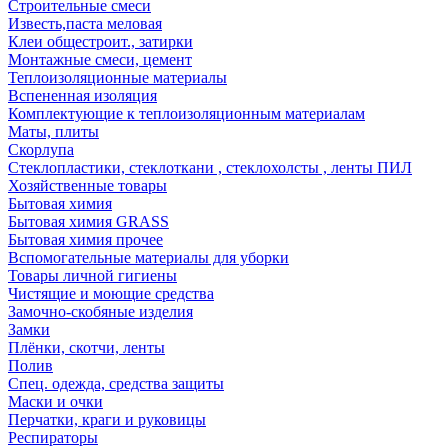
Строительные смеси
Известь,паста меловая
Клеи общестроит., затирки
Монтажные смеси, цемент
Теплоизоляционные материалы
Вспененная изоляция
Комплектующие к теплоизоляционным материалам
Маты, плиты
Скорлупа
Стеклопластики, стеклоткани , стеклохолсты , ленты ПИЛ
Хозяйственные товары
Бытовая химия
Бытовая химия GRASS
Бытовая химия прочее
Вспомогательные материалы для уборки
Товары личной гигиены
Чистящие и моющие средства
Замочно-скобяные изделия
Замки
Плёнки, скотчи, ленты
Полив
Спец. одежда, средства защиты
Маски и очки
Перчатки, краги и руковицы
Респираторы