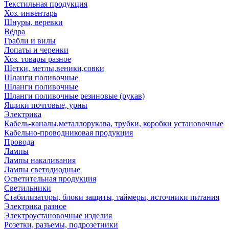
Текстильная продукция
Хоз. инвентарь
Шнуры, веревки
Вёдра
Грабли и вилы
Лопаты и черенки
Хоз. товары разное
Щетки, метлы,веники,совки
Шланги поливочные
Шланги поливочные
Шланги поливочные резиновые (рукав)
Ящики почтовые, урны
Электрика
Кабель-каналы,металлорукава, трубки, коробки установочные
Кабельно-проводниковая продукция
Провода
Лампы
Лампы накаливания
Лампы светодиодные
Осветительная продукция
Светильники
Стабилизаторы, блоки защиты, таймеры, источники питания
Электрика разное
Электроустановочные изделия
Розетки, разъемы, подрозетники