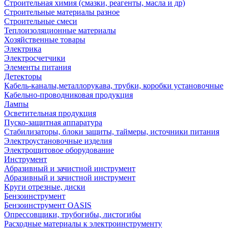
Строительная химия (смазки, реагенты, масла и др)
Строительные материалы разное
Строительные смеси
Теплоизоляционные материалы
Хозяйственные товары
Электрика
Электросчетчики
Элементы питания
Детекторы
Кабель-каналы,металлорукава, трубки, коробки установочные
Кабельно-проводниковая продукция
Лампы
Осветительная продукция
Пуско-защитная аппаратура
Стабилизаторы, блоки защиты, таймеры, источники питания
Электроустановочные изделия
Электрощитовое оборудование
Инструмент
Абразивный и зачистной инструмент
Абразивный и зачистной инструмент
Круги отрезные, диски
Бензоинструмент
Бензоинструмент OASIS
Опрессовщики, трубогибы, листогибы
Расходные материалы к электроинструменту