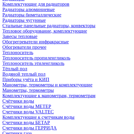
Комплектующие для радиаторов
Радиаторы алюминиевые
Радиаторы биметаллические
Радиаторы чугунные
Стальные панельные радиаторы, конвекторы
Тепловое оборудование, комплектующие
Завесы тепловые
Обогрегреватели инфракрасные
Обогреватели прочее
Теплоноситель
Теплоноситель пропиленгликоль
Теплоноситель этиленгликоль
Тёплый пол
Водяной теплый пол
Приборы учёта и КИП
Манометры, термометры и комплектующие
Манометры, термометры
Комплектующие к манометрам, термометрам
Счётчики воды
Счётчики воды МЕТЕР
Счетчики воды VALTEC
Комплектующие к счетчикам воды
Счетчики воды БЕТАР
Счетчики воды ГЕРРИДА
Счетчики газа