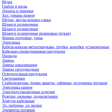
Вёдра
Грабли и вилы
Лопаты и черенки
Хоз. товары разное
Щетки, метлы,веники,совки
Шланги поливочные
Шланги поливочные
Шланги поливочные резиновые (рукав)
Ящики почтовые, урны
Электрика
Кабель-каналы,металлорукава, трубки, коробки установочные
Кабельно-проводниковая продукция
Провода
Лампы
Лампы накаливания
Лампы светодиодные
Осветительная продукция
Светильники
Стабилизаторы, блоки защиты, таймеры, источники питания
Электрика разное
Электроустановочные изделия
Розетки, разъемы, подрозетники
Хомуты кабельные
Эл. патроны, эл. вилки
Элементы питания