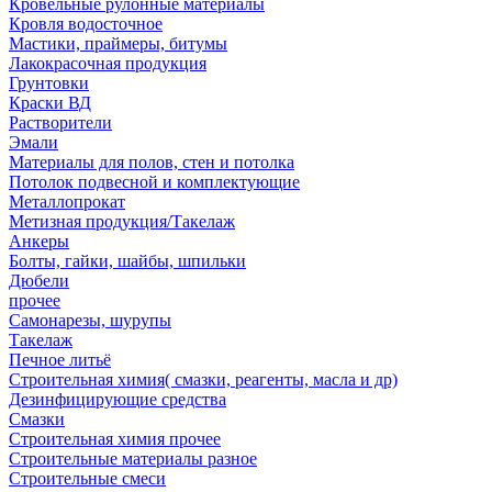
Кровельные рулонные материалы
Кровля водосточное
Мастики, праймеры, битумы
Лакокрасочная продукция
Грунтовки
Краски ВД
Растворители
Эмали
Материалы для полов, стен и потолка
Потолок подвесной и комплектующие
Металлопрокат
Метизная продукция/Такелаж
Анкеры
Болты, гайки, шайбы, шпильки
Дюбели
прочее
Самонарезы, шурупы
Такелаж
Печное литьё
Строительная химия( смазки, реагенты, масла и др)
Дезинфицирующие средства
Смазки
Строительная химия прочее
Строительные материалы разное
Строительные смеси