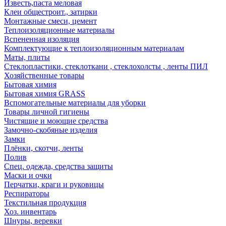
Известь,паста меловая
Клеи общестроит., затирки
Монтажные смеси, цемент
Теплоизоляционные материалы
Вспененная изоляция
Комплектующие к теплоизоляционным материалам
Маты, плиты
Стеклопластики, стеклоткани , стеклохолсты , ленты ПИЛ
Хозяйственные товары
Бытовая химия
Бытовая химия GRASS
Вспомогательные материалы для уборки
Товары личной гигиены
Чистящие и моющие средства
Замочно-скобяные изделия
Замки
Плёнки, скотчи, ленты
Полив
Спец. одежда, средства защиты
Маски и очки
Перчатки, краги и руковицы
Респираторы
Текстильная продукция
Хоз. инвентарь
Шнуры, веревки