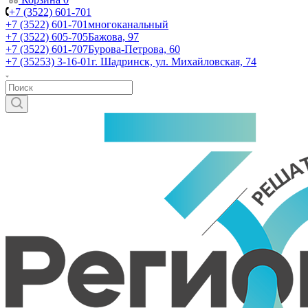
+7 (3522) 601-701
+7 (3522) 601-701
многоканальный
+7 (3522) 605-705
Бажова, 97
+7 (3522) 601-707
Бурова-Петрова, 60
+7 (35253) 3-16-01
г. Шадринск, ул. Михайловская, 74