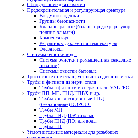
Оборудование для скважин
Предохранительная и регулирующая арматура
Воздухоотводчики
Группы безопасности
Клапаны разные (баланс, предохр, регулир,
подпит, эл-магн)
Компенсаторы
Регуляторы давления и температуры
Элеваторы
Системы очистки воды
Система очистки промышленная (заказные
позиции)
Системы очистки бытовые
Тросы сантехнические, устройства для прочистки
Трубы и фитинги из нерж. стали
Трубы и фитинги из нерж. стали VALTEC
Трубы ПП, МП, ПНД,НПВХ и др.
Трубы канализационные ПНД
(безнапорные) КОРСИС
Трубы МП
Трубы ПНД (ПЭ) газовые
Трубы ПНД (ПЭ) для воды
Трубы ПП
Уплотнительные материалы для резьбовых
соединений