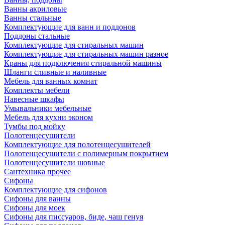
Ванны акриловые
Ванны стальные
Комплектующие для ванн и поддонов
Поддоны стальные
Комплектующие для стиральных машин
Комплектующие для стиральных машин разное
Краны для подключения стиральной машины
Шланги сливные и наливные
Мебель для ванных комнат
Комплекты мебели
Навесные шкафы
Умывальники мебельные
Мебель для кухни эконом
Тумбы под мойку
Полотенцесушители
Комплектующие для полотенцесушителей
Полотенцесушители с полимерным покрытием
Полотенцесушители шовные
Сантехника прочее
Сифоны
Комплектующие для сифонов
Сифоны для ванны
Сифоны для моек
Сифоны для писсуаров, биде, чаш генуя