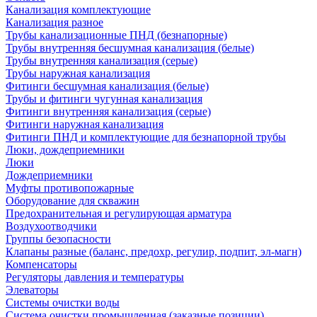
Канализация комплектующие
Канализация разное
Трубы канализационные ПНД (безнапорные)
Трубы внутренняя бесшумная канализация (белые)
Трубы внутренняя канализация (серые)
Трубы наружная канализация
Фитинги бесшумная канализация (белые)
Трубы и фитинги чугунная канализация
Фитинги внутренняя канализация (серые)
Фитинги наружная канализация
Фитинги ПНД и комплектующие для безнапорной трубы
Люки, дождеприемники
Люки
Дождеприемники
Муфты противопожарные
Оборудование для скважин
Предохранительная и регулирующая арматура
Воздухоотводчики
Группы безопасности
Клапаны разные (баланс, предохр, регулир, подпит, эл-магн)
Компенсаторы
Регуляторы давления и температуры
Элеваторы
Системы очистки воды
Система очистки промышленная (заказные позиции)