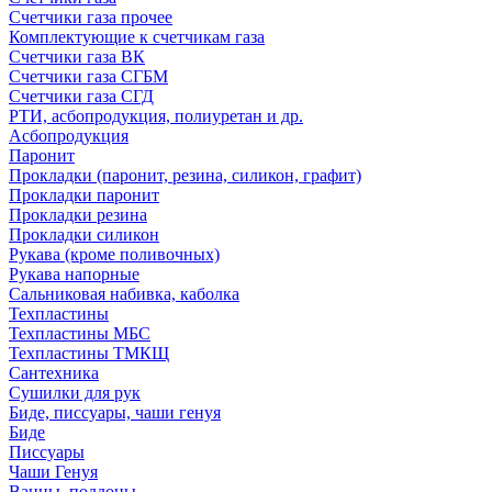
Счетчики газа прочее
Комплектующие к счетчикам газа
Счетчики газа ВК
Счетчики газа СГБМ
Счетчики газа СГД
РТИ, асбопродукция, полиуретан и др.
Асбопродукция
Паронит
Прокладки (паронит, резина, силикон, графит)
Прокладки паронит
Прокладки резина
Прокладки силикон
Рукава (кроме поливочных)
Рукава напорные
Сальниковая набивка, каболка
Техпластины
Техпластины МБС
Техпластины ТМКЩ
Сантехника
Сушилки для рук
Биде, писсуары, чаши генуя
Биде
Писсуары
Чаши Генуя
Ванны, поддоны