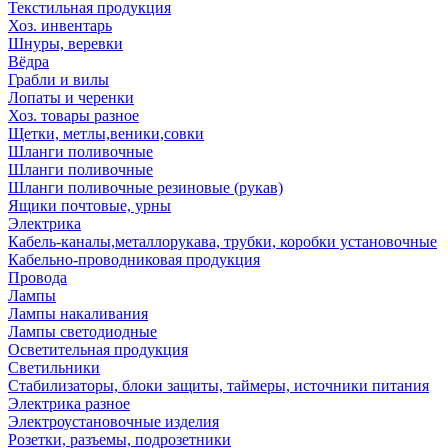
Текстильная продукция
Хоз. инвентарь
Шнуры, веревки
Вёдра
Грабли и вилы
Лопаты и черенки
Хоз. товары разное
Щетки, метлы,веники,совки
Шланги поливочные
Шланги поливочные
Шланги поливочные резиновые (рукав)
Ящики почтовые, урны
Электрика
Кабель-каналы,металлорукава, трубки, коробки установочные
Кабельно-проводниковая продукция
Провода
Лампы
Лампы накаливания
Лампы светодиодные
Осветительная продукция
Светильники
Стабилизаторы, блоки защиты, таймеры, источники питания
Электрика разное
Электроустановочные изделия
Розетки, разъемы, подрозетники