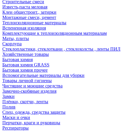
Строительные смеси
Известь,паста меловая
Клеи общестроит., затирки
Монтажные смеси, цемент
Теплоизоляционные материалы
Вспененная изоляция
Комплектующие к теплоизоляционным материалам
Маты, плиты
Скорлупа
Стеклопластики, стеклоткани , стеклохолсты , ленты ПИЛ
Хозяйственные товары
Бытовая химия
Бытовая химия GRASS
Бытовая химия прочее
Вспомогательные материалы для уборки
Товары личной гигиены
Чистящие и моющие средства
Замочно-скобяные изделия
Замки
Плёнки, скотчи, ленты
Полив
Спец. одежда, средства защиты
Маски и очки
Перчатки, краги и руковицы
Респираторы