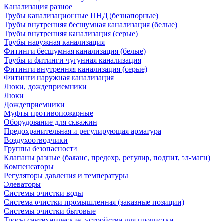
Канализация разное
Трубы канализационные ПНД (безнапорные)
Трубы внутренняя бесшумная канализация (белые)
Трубы внутренняя канализация (серые)
Трубы наружная канализация
Фитинги бесшумная канализация (белые)
Трубы и фитинги чугунная канализация
Фитинги внутренняя канализация (серые)
Фитинги наружная канализация
Люки, дождеприемники
Люки
Дождеприемники
Муфты противопожарные
Оборудование для скважин
Предохранительная и регулирующая арматура
Воздухоотводчики
Группы безопасности
Клапаны разные (баланс, предохр, регулир, подпит, эл-магн)
Компенсаторы
Регуляторы давления и температуры
Элеваторы
Системы очистки воды
Система очистки промышленная (заказные позиции)
Системы очистки бытовые
Тросы сантехнические, устройства для прочистки