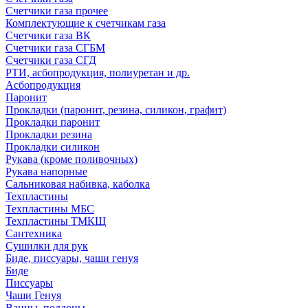
Счетчики газа прочее
Комплектующие к счетчикам газа
Счетчики газа ВК
Счетчики газа СГБМ
Счетчики газа СГД
РТИ, асбопродукция, полиуретан и др.
Асбопродукция
Паронит
Прокладки (паронит, резина, силикон, графит)
Прокладки паронит
Прокладки резина
Прокладки силикон
Рукава (кроме поливочных)
Рукава напорные
Сальниковая набивка, каболка
Техпластины
Техпластины МБС
Техпластины ТМКЩ
Сантехника
Сушилки для рук
Биде, писсуары, чаши генуя
Биде
Писсуары
Чаши Генуя
Ванны, поддоны