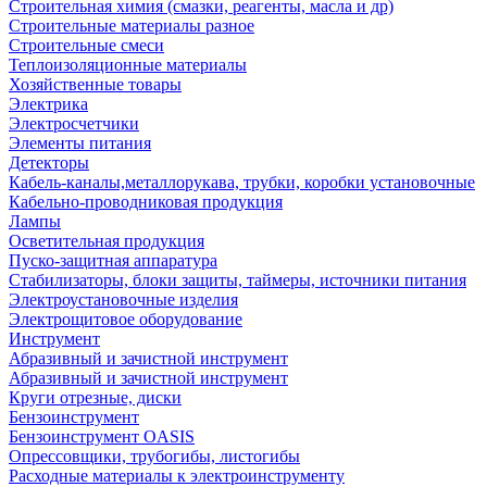
Строительная химия (смазки, реагенты, масла и др)
Строительные материалы разное
Строительные смеси
Теплоизоляционные материалы
Хозяйственные товары
Электрика
Электросчетчики
Элементы питания
Детекторы
Кабель-каналы,металлорукава, трубки, коробки установочные
Кабельно-проводниковая продукция
Лампы
Осветительная продукция
Пуско-защитная аппаратура
Стабилизаторы, блоки защиты, таймеры, источники питания
Электроустановочные изделия
Электрощитовое оборудование
Инструмент
Абразивный и зачистной инструмент
Абразивный и зачистной инструмент
Круги отрезные, диски
Бензоинструмент
Бензоинструмент OASIS
Опрессовщики, трубогибы, листогибы
Расходные материалы к электроинструменту