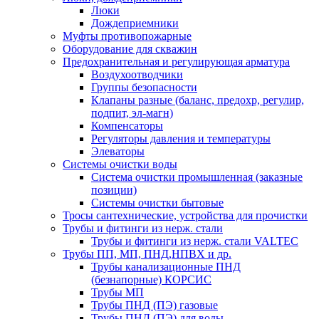
Люки
Дождеприемники
Муфты противопожарные
Оборудование для скважин
Предохранительная и регулирующая арматура
Воздухоотводчики
Группы безопасности
Клапаны разные (баланс, предохр, регулир,
подпит, эл-магн)
Компенсаторы
Регуляторы давления и температуры
Элеваторы
Системы очистки воды
Система очистки промышленная (заказные
позиции)
Системы очистки бытовые
Тросы сантехнические, устройства для прочистки
Трубы и фитинги из нерж. стали
Трубы и фитинги из нерж. стали VALTEC
Трубы ПП, МП, ПНД,НПВХ и др.
Трубы канализационные ПНД
(безнапорные) КОРСИС
Трубы МП
Трубы ПНД (ПЭ) газовые
Трубы ПНД (ПЭ) для воды