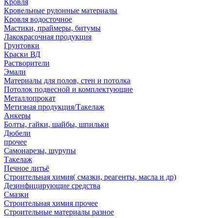
Кровля
Кровельные рулонные материалы
Кровля водосточное
Мастики, праймеры, битумы
Лакокрасочная продукция
Грунтовки
Краски ВД
Растворители
Эмали
Материалы для полов, стен и потолка
Потолок подвесной и комплектующие
Металлопрокат
Метизная продукция/Такелаж
Анкеры
Болты, гайки, шайбы, шпильки
Дюбели
прочее
Самонарезы, шурупы
Такелаж
Печное литьё
Строительная химия( смазки, реагенты, масла и др)
Дезинфицирующие средства
Смазки
Строительная химия прочее
Строительные материалы разное