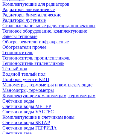
Комплектующие для радиаторов
Радиаторы алюминиевые
Радиаторы биметаллические
Радиаторы чугунные
Стальные панельные радиаторы, конвекторы
Тепловое оборудование, комплектующие
Завесы тепловые
Обогрегреватели инфракрасные
Обогреватели прочее
Теплоноситель
Теплоноситель пропиленгликоль
Теплоноситель этиленгликоль
Тёплый пол
Водяной теплый пол
Приборы учёта и КИП
Манометры, термометры и комплектующие
Манометры, термометры
Комплектующие к манометрам, термометрам
Счётчики воды
Счётчики воды МЕТЕР
Счетчики воды VALTEC
Комплектующие к счетчикам воды
Счетчики воды БЕТАР
Счетчики воды ГЕРРИДА
Счетчики газа