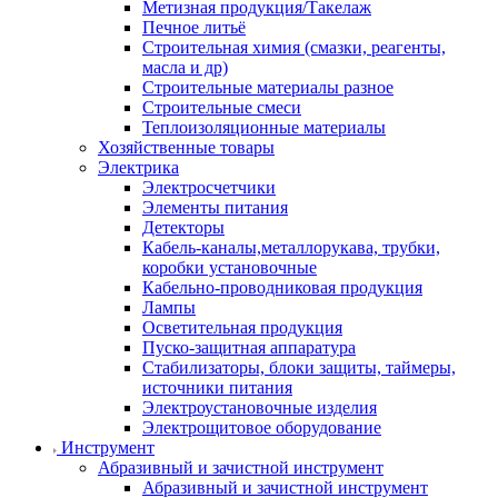
Метизная продукция/Такелаж
Печное литьё
Строительная химия (смазки, реагенты,
масла и др)
Строительные материалы разное
Строительные смеси
Теплоизоляционные материалы
Хозяйственные товары
Электрика
Электросчетчики
Элементы питания
Детекторы
Кабель-каналы,металлорукава, трубки,
коробки установочные
Кабельно-проводниковая продукция
Лампы
Осветительная продукция
Пуско-защитная аппаратура
Стабилизаторы, блоки защиты, таймеры,
источники питания
Электроустановочные изделия
Электрощитовое оборудование
Инструмент
Абразивный и зачистной инструмент
Абразивный и зачистной инструмент