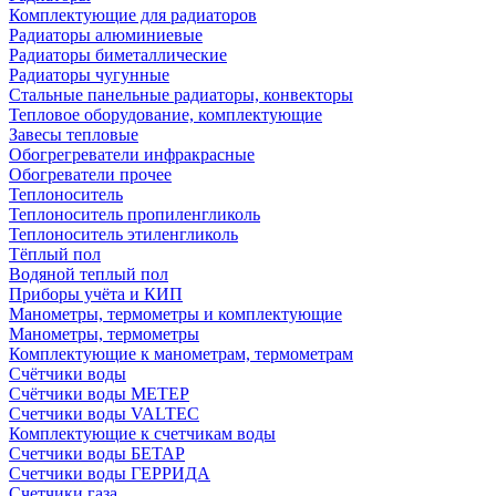
Комплектующие для радиаторов
Радиаторы алюминиевые
Радиаторы биметаллические
Радиаторы чугунные
Стальные панельные радиаторы, конвекторы
Тепловое оборудование, комплектующие
Завесы тепловые
Обогрегреватели инфракрасные
Обогреватели прочее
Теплоноситель
Теплоноситель пропиленгликоль
Теплоноситель этиленгликоль
Тёплый пол
Водяной теплый пол
Приборы учёта и КИП
Манометры, термометры и комплектующие
Манометры, термометры
Комплектующие к манометрам, термометрам
Счётчики воды
Счётчики воды МЕТЕР
Счетчики воды VALTEC
Комплектующие к счетчикам воды
Счетчики воды БЕТАР
Счетчики воды ГЕРРИДА
Счетчики газа