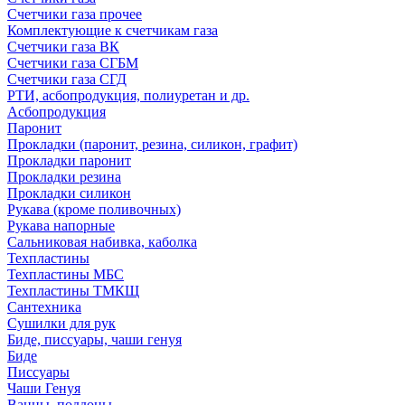
Счетчики газа прочее
Комплектующие к счетчикам газа
Счетчики газа ВК
Счетчики газа СГБМ
Счетчики газа СГД
РТИ, асбопродукция, полиуретан и др.
Асбопродукция
Паронит
Прокладки (паронит, резина, силикон, графит)
Прокладки паронит
Прокладки резина
Прокладки силикон
Рукава (кроме поливочных)
Рукава напорные
Сальниковая набивка, каболка
Техпластины
Техпластины МБС
Техпластины ТМКЩ
Сантехника
Сушилки для рук
Биде, писсуары, чаши генуя
Биде
Писсуары
Чаши Генуя
Ванны, поддоны