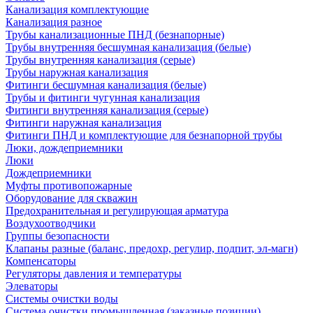
Канализация комплектующие
Канализация разное
Трубы канализационные ПНД (безнапорные)
Трубы внутренняя бесшумная канализация (белые)
Трубы внутренняя канализация (серые)
Трубы наружная канализация
Фитинги бесшумная канализация (белые)
Трубы и фитинги чугунная канализация
Фитинги внутренняя канализация (серые)
Фитинги наружная канализация
Фитинги ПНД и комплектующие для безнапорной трубы
Люки, дождеприемники
Люки
Дождеприемники
Муфты противопожарные
Оборудование для скважин
Предохранительная и регулирующая арматура
Воздухоотводчики
Группы безопасности
Клапаны разные (баланс, предохр, регулир, подпит, эл-магн)
Компенсаторы
Регуляторы давления и температуры
Элеваторы
Системы очистки воды
Система очистки промышленная (заказные позиции)