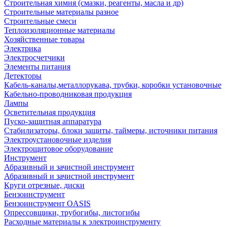
Строительная химия (смазки, реагенты, масла и др)
Строительные материалы разное
Строительные смеси
Теплоизоляционные материалы
Хозяйственные товары
Электрика
Электросчетчики
Элементы питания
Детекторы
Кабель-каналы,металлорукава, трубки, коробки установочные
Кабельно-проводниковая продукция
Лампы
Осветительная продукция
Пуско-защитная аппаратура
Стабилизаторы, блоки защиты, таймеры, источники питания
Электроустановочные изделия
Электрощитовое оборудование
Инструмент
Абразивный и зачистной инструмент
Абразивный и зачистной инструмент
Круги отрезные, диски
Бензоинструмент
Бензоинструмент OASIS
Опрессовщики, трубогибы, листогибы
Расходные материалы к электроинструменту