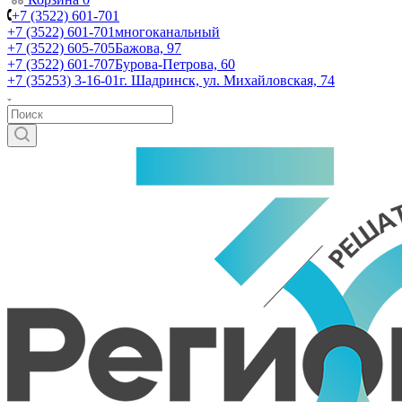
+7 (3522) 601-701
+7 (3522) 601-701
многоканальный
+7 (3522) 605-705
Бажова, 97
+7 (3522) 601-707
Бурова-Петрова, 60
+7 (35253) 3-16-01
г. Шадринск, ул. Михайловская, 74