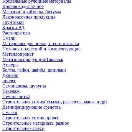
Кровельные рулонные материалы
Кровля водосточное
Мастики, праймеры, битумы
Лакокрасочная продукция
Грунтовки
Краски ВД
Растворители
Эмали
Материалы для полов, стен и потолка
Потолок подвесной и комплектующие
Металлопрокат
Метизная продукция/Такелаж
Анкеры
Болты, гайки, шайбы, шпильки
Дюбели
прочее
Самонарезы, шурупы
Такелаж
Печное литьё
Строительная химия( смазки, реагенты, масла и др)
Дезинфицирующие средства
Смазки
Строительная химия прочее
Строительные материалы разное
Строительные смеси