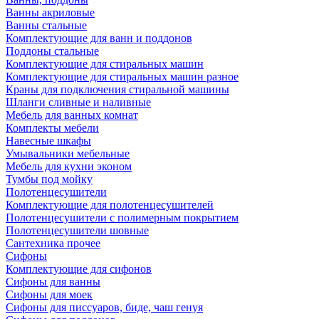
Ванны акриловые
Ванны стальные
Комплектующие для ванн и поддонов
Поддоны стальные
Комплектующие для стиральных машин
Комплектующие для стиральных машин разное
Краны для подключения стиральной машины
Шланги сливные и наливные
Мебель для ванных комнат
Комплекты мебели
Навесные шкафы
Умывальники мебельные
Мебель для кухни эконом
Тумбы под мойку
Полотенцесушители
Комплектующие для полотенцесушителей
Полотенцесушители с полимерным покрытием
Полотенцесушители шовные
Сантехника прочее
Сифоны
Комплектующие для сифонов
Сифоны для ванны
Сифоны для моек
Сифоны для писсуаров, биде, чаш генуя