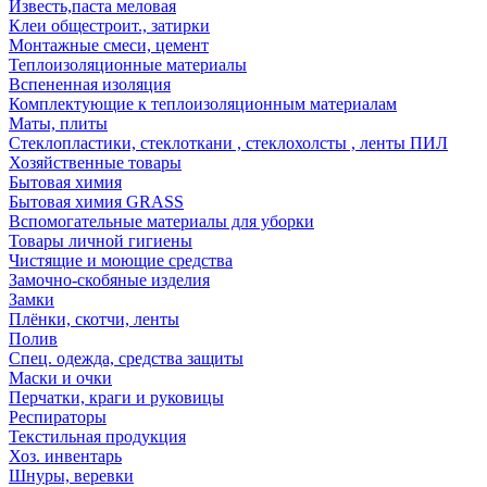
Известь,паста меловая
Клеи общестроит., затирки
Монтажные смеси, цемент
Теплоизоляционные материалы
Вспененная изоляция
Комплектующие к теплоизоляционным материалам
Маты, плиты
Стеклопластики, стеклоткани , стеклохолсты , ленты ПИЛ
Хозяйственные товары
Бытовая химия
Бытовая химия GRASS
Вспомогательные материалы для уборки
Товары личной гигиены
Чистящие и моющие средства
Замочно-скобяные изделия
Замки
Плёнки, скотчи, ленты
Полив
Спец. одежда, средства защиты
Маски и очки
Перчатки, краги и руковицы
Респираторы
Текстильная продукция
Хоз. инвентарь
Шнуры, веревки