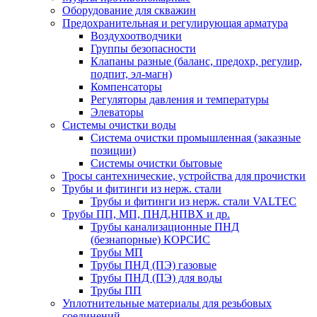
Оборудование для скважин
Предохранительная и регулирующая арматура
Воздухоотводчики
Группы безопасности
Клапаны разные (баланс, предохр, регулир,
подпит, эл-магн)
Компенсаторы
Регуляторы давления и температуры
Элеваторы
Системы очистки воды
Система очистки промышленная (заказные
позиции)
Системы очистки бытовые
Тросы сантехнические, устройства для прочистки
Трубы и фитинги из нерж. стали
Трубы и фитинги из нерж. стали VALTEC
Трубы ПП, МП, ПНД,НПВХ и др.
Трубы канализационные ПНД
(безнапорные) КОРСИС
Трубы МП
Трубы ПНД (ПЭ) газовые
Трубы ПНД (ПЭ) для воды
Трубы ПП
Уплотнительные материалы для резьбовых
соединений