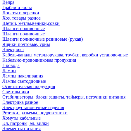
Вёдра
Грабли и вилы
Лопаты и черенки
Хоз. товары разное
Щетки, метлы,веники,совки
Шланги поливочные
Шланги поливочные
Шланги поливочные резиновые (рукав)
Ящики почтовые, урны
Электрика
Кабель-каналы,металлорукава, трубки, коробки установочные
Кабельно-проводниковая продукция
Провода
Лампы
Лампы накаливания
Лампы светодиодные
Осветительная продукция
Светильники
Стабилизаторы, блоки защиты, таймеры, источники питания
Электрика разное
Электроустановочные изделия
Розетки, разъемы, подрозетники
Хомуты кабельные
Эл. патроны, эл. вилки
Элементы питания