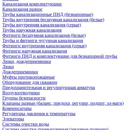
Канализация комплектующие
Канализация разное
Трубы канализационные ПНД (безнапорные)
Трубы внутренняя бесшумная канализация (белые)
Трубы внутренняя канализация (серые)
Трубы наружная канализация
Фитинги бесшумная канализация (белые)
Трубы и фитинги чугунная канализация
Фитинги внутренняя канализация (серые)
Фитинги наружная канализация
Фитинги ПНД и комплектующие для безнапорной трубы
Люки, дождеприемники
Люки
Дождеприемники
Муфты противопожарные
Оборудование для скважин
Предохранительная и регулирующая арматура
Воздухоотводчики
Группы безопасности
Клапаны разные (баланс, предохр, регулир, подпит, эл-магн)
Компенсаторы
Регуляторы давления и температуры
Элеваторы
Системы очистки воды
Система очистки промышленная (заказные позиции)