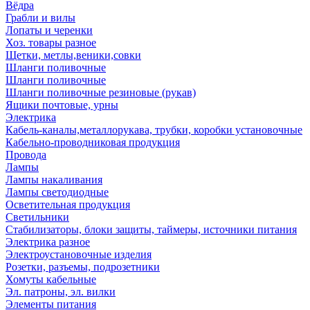
Вёдра
Грабли и вилы
Лопаты и черенки
Хоз. товары разное
Щетки, метлы,веники,совки
Шланги поливочные
Шланги поливочные
Шланги поливочные резиновые (рукав)
Ящики почтовые, урны
Электрика
Кабель-каналы,металлорукава, трубки, коробки установочные
Кабельно-проводниковая продукция
Провода
Лампы
Лампы накаливания
Лампы светодиодные
Осветительная продукция
Светильники
Стабилизаторы, блоки защиты, таймеры, источники питания
Электрика разное
Электроустановочные изделия
Розетки, разъемы, подрозетники
Хомуты кабельные
Эл. патроны, эл. вилки
Элементы питания