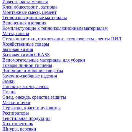
Известь,паста меловая
Клеи общестроит., затирки
Монтажные смеси, цемент
Теплоизоляционные материалы
Вспененная изоляция
Комплектующие к теплоизоляционным материалам
Маты, плиты
Стеклопластики, стеклоткани , стеклохолсты , ленты ПИЛ
Хозяйственные товары
Бытовая химия
Бытовая химия GRASS
Вспомогательные материалы для уборки
Товары личной гигиены
Чистящие и моющие средства
Замочно-скобяные изделия
Замки
Плёнки, скотчи, ленты
Полив
Спец. одежда, средства защиты
Маски и очки
Перчатки, краги и руковицы
Респираторы
Текстильная продукция
Хоз. инвентарь
Шнуры, веревки