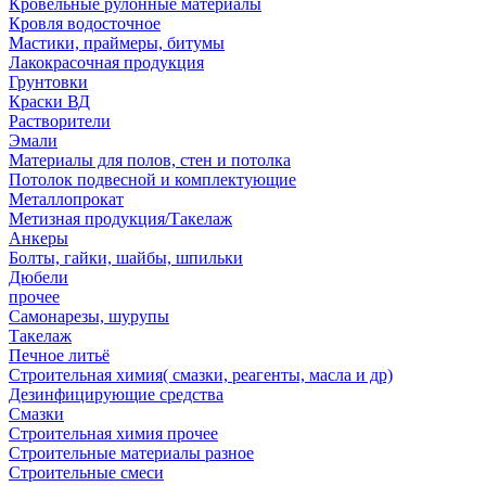
Кровельные рулонные материалы
Кровля водосточное
Мастики, праймеры, битумы
Лакокрасочная продукция
Грунтовки
Краски ВД
Растворители
Эмали
Материалы для полов, стен и потолка
Потолок подвесной и комплектующие
Металлопрокат
Метизная продукция/Такелаж
Анкеры
Болты, гайки, шайбы, шпильки
Дюбели
прочее
Самонарезы, шурупы
Такелаж
Печное литьё
Строительная химия( смазки, реагенты, масла и др)
Дезинфицирующие средства
Смазки
Строительная химия прочее
Строительные материалы разное
Строительные смеси