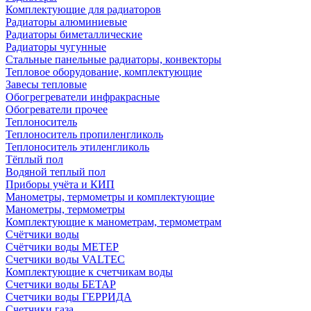
Комплектующие для радиаторов
Радиаторы алюминиевые
Радиаторы биметаллические
Радиаторы чугунные
Стальные панельные радиаторы, конвекторы
Тепловое оборудование, комплектующие
Завесы тепловые
Обогрегреватели инфракрасные
Обогреватели прочее
Теплоноситель
Теплоноситель пропиленгликоль
Теплоноситель этиленгликоль
Тёплый пол
Водяной теплый пол
Приборы учёта и КИП
Манометры, термометры и комплектующие
Манометры, термометры
Комплектующие к манометрам, термометрам
Счётчики воды
Счётчики воды МЕТЕР
Счетчики воды VALTEC
Комплектующие к счетчикам воды
Счетчики воды БЕТАР
Счетчики воды ГЕРРИДА
Счетчики газа