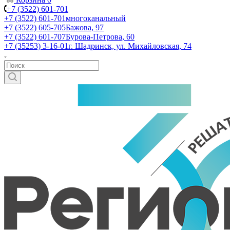
+7 (3522) 601-701
+7 (3522) 601-701
многоканальный
+7 (3522) 605-705
Бажова, 97
+7 (3522) 601-707
Бурова-Петрова, 60
+7 (35253) 3-16-01
г. Шадринск, ул. Михайловская, 74