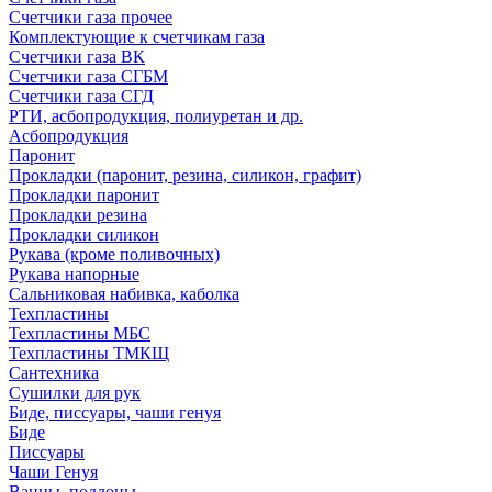
Счетчики газа прочее
Комплектующие к счетчикам газа
Счетчики газа ВК
Счетчики газа СГБМ
Счетчики газа СГД
РТИ, асбопродукция, полиуретан и др.
Асбопродукция
Паронит
Прокладки (паронит, резина, силикон, графит)
Прокладки паронит
Прокладки резина
Прокладки силикон
Рукава (кроме поливочных)
Рукава напорные
Сальниковая набивка, каболка
Техпластины
Техпластины МБС
Техпластины ТМКЩ
Сантехника
Сушилки для рук
Биде, писсуары, чаши генуя
Биде
Писсуары
Чаши Генуя
Ванны, поддоны