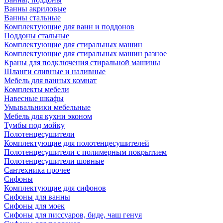
Ванны акриловые
Ванны стальные
Комплектующие для ванн и поддонов
Поддоны стальные
Комплектующие для стиральных машин
Комплектующие для стиральных машин разное
Краны для подключения стиральной машины
Шланги сливные и наливные
Мебель для ванных комнат
Комплекты мебели
Навесные шкафы
Умывальники мебельные
Мебель для кухни эконом
Тумбы под мойку
Полотенцесушители
Комплектующие для полотенцесушителей
Полотенцесушители с полимерным покрытием
Полотенцесушители шовные
Сантехника прочее
Сифоны
Комплектующие для сифонов
Сифоны для ванны
Сифоны для моек
Сифоны для писсуаров, биде, чаш генуя