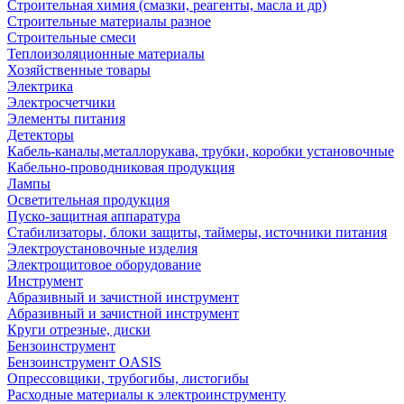
Строительная химия (смазки, реагенты, масла и др)
Строительные материалы разное
Строительные смеси
Теплоизоляционные материалы
Хозяйственные товары
Электрика
Электросчетчики
Элементы питания
Детекторы
Кабель-каналы,металлорукава, трубки, коробки установочные
Кабельно-проводниковая продукция
Лампы
Осветительная продукция
Пуско-защитная аппаратура
Стабилизаторы, блоки защиты, таймеры, источники питания
Электроустановочные изделия
Электрощитовое оборудование
Инструмент
Абразивный и зачистной инструмент
Абразивный и зачистной инструмент
Круги отрезные, диски
Бензоинструмент
Бензоинструмент OASIS
Опрессовщики, трубогибы, листогибы
Расходные материалы к электроинструменту