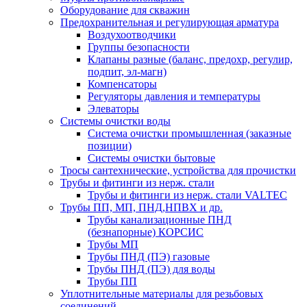
Оборудование для скважин
Предохранительная и регулирующая арматура
Воздухоотводчики
Группы безопасности
Клапаны разные (баланс, предохр, регулир,
подпит, эл-магн)
Компенсаторы
Регуляторы давления и температуры
Элеваторы
Системы очистки воды
Система очистки промышленная (заказные
позиции)
Системы очистки бытовые
Тросы сантехнические, устройства для прочистки
Трубы и фитинги из нерж. стали
Трубы и фитинги из нерж. стали VALTEC
Трубы ПП, МП, ПНД,НПВХ и др.
Трубы канализационные ПНД
(безнапорные) КОРСИС
Трубы МП
Трубы ПНД (ПЭ) газовые
Трубы ПНД (ПЭ) для воды
Трубы ПП
Уплотнительные материалы для резьбовых
соединений