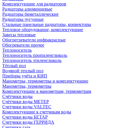
Комплектующие для радиаторов
Радиаторы алюминиевые
Радиаторы биметаллические
Радиаторы чугунные
Стальные панельные радиаторы, конвекторы
Тепловое оборудование, комплектующие
Завесы тепловые
Обогрегреватели инфракрасные
Обогреватели прочее
Теплоноситель
Теплоноситель пропиленгликоль
Теплоноситель этиленгликоль
Тёплый пол
Водяной теплый пол
Приборы учёта и КИП
Манометры, термометры и комплектующие
Манометры, термометры
Комплектующие к манометрам, термометрам
Счётчики воды
Счётчики воды МЕТЕР
Счетчики воды VALTEC
Комплектующие к счетчикам воды
Счетчики воды БЕТАР
Счетчики воды ГЕРРИДА
Счетчики газа