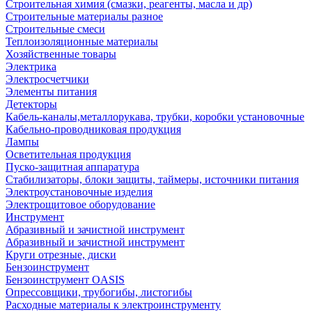
Строительная химия (смазки, реагенты, масла и др)
Строительные материалы разное
Строительные смеси
Теплоизоляционные материалы
Хозяйственные товары
Электрика
Электросчетчики
Элементы питания
Детекторы
Кабель-каналы,металлорукава, трубки, коробки установочные
Кабельно-проводниковая продукция
Лампы
Осветительная продукция
Пуско-защитная аппаратура
Стабилизаторы, блоки защиты, таймеры, источники питания
Электроустановочные изделия
Электрощитовое оборудование
Инструмент
Абразивный и зачистной инструмент
Абразивный и зачистной инструмент
Круги отрезные, диски
Бензоинструмент
Бензоинструмент OASIS
Опрессовщики, трубогибы, листогибы
Расходные материалы к электроинструменту