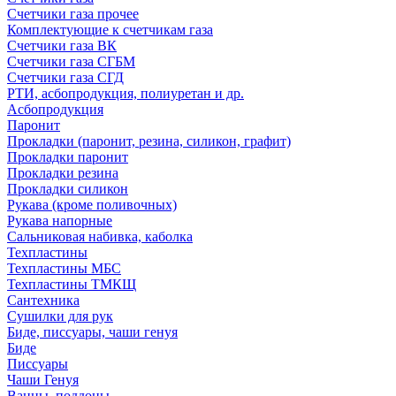
Счетчики газа прочее
Комплектующие к счетчикам газа
Счетчики газа ВК
Счетчики газа СГБМ
Счетчики газа СГД
РТИ, асбопродукция, полиуретан и др.
Асбопродукция
Паронит
Прокладки (паронит, резина, силикон, графит)
Прокладки паронит
Прокладки резина
Прокладки силикон
Рукава (кроме поливочных)
Рукава напорные
Сальниковая набивка, каболка
Техпластины
Техпластины МБС
Техпластины ТМКЩ
Сантехника
Сушилки для рук
Биде, писсуары, чаши генуя
Биде
Писсуары
Чаши Генуя
Ванны, поддоны