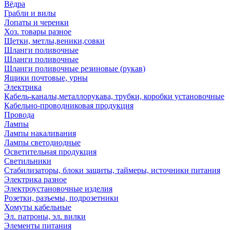
Вёдра
Грабли и вилы
Лопаты и черенки
Хоз. товары разное
Щетки, метлы,веники,совки
Шланги поливочные
Шланги поливочные
Шланги поливочные резиновые (рукав)
Ящики почтовые, урны
Электрика
Кабель-каналы,металлорукава, трубки, коробки установочные
Кабельно-проводниковая продукция
Провода
Лампы
Лампы накаливания
Лампы светодиодные
Осветительная продукция
Светильники
Стабилизаторы, блоки защиты, таймеры, источники питания
Электрика разное
Электроустановочные изделия
Розетки, разъемы, подрозетники
Хомуты кабельные
Эл. патроны, эл. вилки
Элементы питания