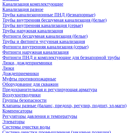
Канализация комплектующие
Канализация разное
Трубы канализационные ПНД (безнапорные)
Трубы внутренняя бесшумная канализация (белые)
Трубы внутренняя канализация (серые)
Трубы наружная канализация
Фитинги бесшумная канализация (белые)
Трубы и фитинги чугунная канализация
Фитинги внутренняя канализация (серые)
Фитинги наружная канализация
Фитинги ПНД и комплектующие для безнапорной трубы
Люки, дождеприемники
Люки
Дождеприемники
Муфты противопожарные
Оборудование для скважин
Предохранительная и регулирующая арматура
Воздухоотводчики
Группы безопасности
Клапаны разные (баланс, предохр, регулир, подпит, эл-магн)
Компенсаторы
Регуляторы давления и температуры
Элеваторы
Системы очистки воды
Система очистки промышленная (заказные позиции)