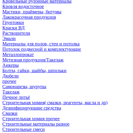
Кровельные рулонные материалы
Кровля водосточное
Мастики, праймеры, битумы
Лакокрасочная продукция
Грунтовки
Краски ВД
Растворители
Эмали
Материалы для полов, стен и потолка
Потолок подвесной и комплектующие
Металлопрокат
Метизная продукция/Такелаж
Анкеры
Болты, гайки, шайбы, шпильки
Дюбели
прочее
Самонарезы, шурупы
Такелаж
Печное литьё
Строительная химия( смазки, реагенты, масла и др)
Дезинфицирующие средства
Смазки
Строительная химия прочее
Строительные материалы разное
Строительные смеси