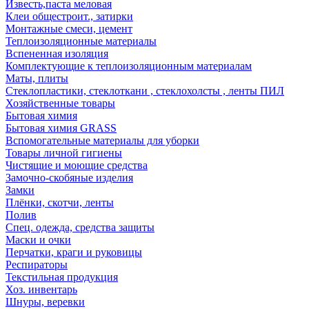
Известь,паста меловая
Клеи общестроит., затирки
Монтажные смеси, цемент
Теплоизоляционные материалы
Вспененная изоляция
Комплектующие к теплоизоляционным материалам
Маты, плиты
Стеклопластики, стеклоткани , стеклохолсты , ленты ПИЛ
Хозяйственные товары
Бытовая химия
Бытовая химия GRASS
Вспомогательные материалы для уборки
Товары личной гигиены
Чистящие и моющие средства
Замочно-скобяные изделия
Замки
Плёнки, скотчи, ленты
Полив
Спец. одежда, средства защиты
Маски и очки
Перчатки, краги и руковицы
Респираторы
Текстильная продукция
Хоз. инвентарь
Шнуры, веревки