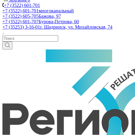
+7 (3522) 601-701
+7 (3522) 601-701
многоканальный
+7 (3522) 605-705
Бажова, 97
+7 (3522) 601-707
Бурова-Петрова, 60
+7 (35253) 3-16-01
г. Шадринск, ул. Михайловская, 74