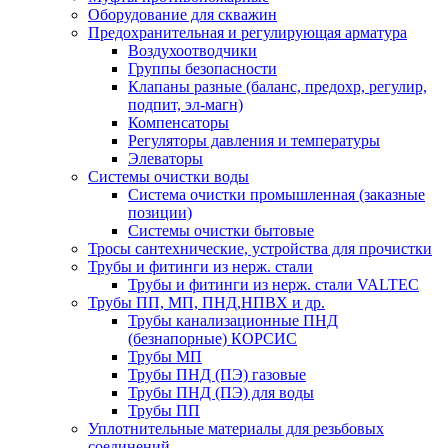
Оборудование для скважин
Предохранительная и регулирующая арматура
Воздухоотводчики
Группы безопасности
Клапаны разные (баланс, предохр, регулир,
подпит, эл-магн)
Компенсаторы
Регуляторы давления и температуры
Элеваторы
Системы очистки воды
Система очистки промышленная (заказные
позиции)
Системы очистки бытовые
Тросы сантехнические, устройства для прочистки
Трубы и фитинги из нерж. стали
Трубы и фитинги из нерж. стали VALTEC
Трубы ПП, МП, ПНД,НПВХ и др.
Трубы канализационные ПНД
(безнапорные) КОРСИС
Трубы МП
Трубы ПНД (ПЭ) газовые
Трубы ПНД (ПЭ) для воды
Трубы ПП
Уплотнительные материалы для резьбовых
соединений