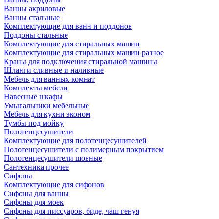
Ванны акриловые
Ванны стальные
Комплектующие для ванн и поддонов
Поддоны стальные
Комплектующие для стиральных машин
Комплектующие для стиральных машин разное
Краны для подключения стиральной машины
Шланги сливные и наливные
Мебель для ванных комнат
Комплекты мебели
Навесные шкафы
Умывальники мебельные
Мебель для кухни эконом
Тумбы под мойку
Полотенцесушители
Комплектующие для полотенцесушителей
Полотенцесушители с полимерным покрытием
Полотенцесушители шовные
Сантехника прочее
Сифоны
Комплектующие для сифонов
Сифоны для ванны
Сифоны для моек
Сифоны для писсуаров, биде, чаш генуя