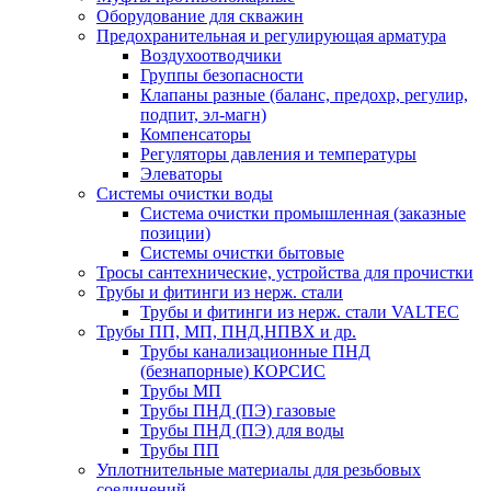
Оборудование для скважин
Предохранительная и регулирующая арматура
Воздухоотводчики
Группы безопасности
Клапаны разные (баланс, предохр, регулир,
подпит, эл-магн)
Компенсаторы
Регуляторы давления и температуры
Элеваторы
Системы очистки воды
Система очистки промышленная (заказные
позиции)
Системы очистки бытовые
Тросы сантехнические, устройства для прочистки
Трубы и фитинги из нерж. стали
Трубы и фитинги из нерж. стали VALTEC
Трубы ПП, МП, ПНД,НПВХ и др.
Трубы канализационные ПНД
(безнапорные) КОРСИС
Трубы МП
Трубы ПНД (ПЭ) газовые
Трубы ПНД (ПЭ) для воды
Трубы ПП
Уплотнительные материалы для резьбовых
соединений