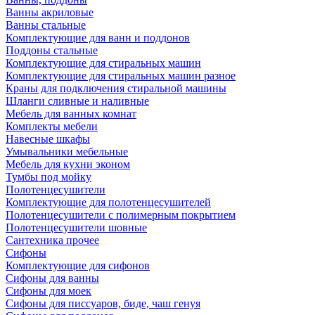
Ванны акриловые
Ванны стальные
Комплектующие для ванн и поддонов
Поддоны стальные
Комплектующие для стиральных машин
Комплектующие для стиральных машин разное
Краны для подключения стиральной машины
Шланги сливные и наливные
Мебель для ванных комнат
Комплекты мебели
Навесные шкафы
Умывальники мебельные
Мебель для кухни эконом
Тумбы под мойку
Полотенцесушители
Комплектующие для полотенцесушителей
Полотенцесушители с полимерным покрытием
Полотенцесушители шовные
Сантехника прочее
Сифоны
Комплектующие для сифонов
Сифоны для ванны
Сифоны для моек
Сифоны для писсуаров, биде, чаш генуя