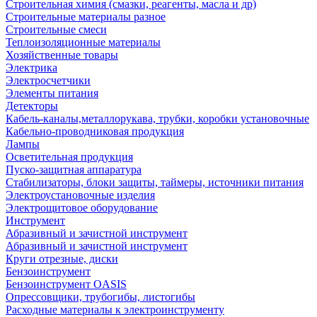
Строительная химия (смазки, реагенты, масла и др)
Строительные материалы разное
Строительные смеси
Теплоизоляционные материалы
Хозяйственные товары
Электрика
Электросчетчики
Элементы питания
Детекторы
Кабель-каналы,металлорукава, трубки, коробки установочные
Кабельно-проводниковая продукция
Лампы
Осветительная продукция
Пуско-защитная аппаратура
Стабилизаторы, блоки защиты, таймеры, источники питания
Электроустановочные изделия
Электрощитовое оборудование
Инструмент
Абразивный и зачистной инструмент
Абразивный и зачистной инструмент
Круги отрезные, диски
Бензоинструмент
Бензоинструмент OASIS
Опрессовщики, трубогибы, листогибы
Расходные материалы к электроинструменту