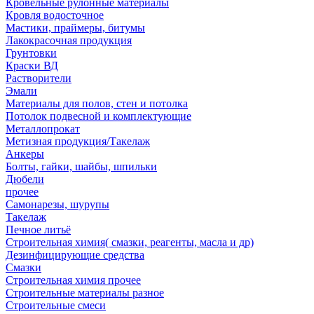
Кровельные рулонные материалы
Кровля водосточное
Мастики, праймеры, битумы
Лакокрасочная продукция
Грунтовки
Краски ВД
Растворители
Эмали
Материалы для полов, стен и потолка
Потолок подвесной и комплектующие
Металлопрокат
Метизная продукция/Такелаж
Анкеры
Болты, гайки, шайбы, шпильки
Дюбели
прочее
Самонарезы, шурупы
Такелаж
Печное литьё
Строительная химия( смазки, реагенты, масла и др)
Дезинфицирующие средства
Смазки
Строительная химия прочее
Строительные материалы разное
Строительные смеси