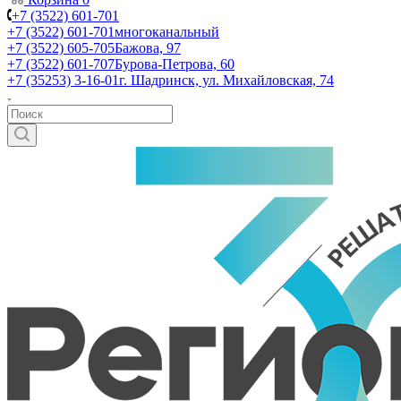
+7 (3522) 601-701
+7 (3522) 601-701
многоканальный
+7 (3522) 605-705
Бажова, 97
+7 (3522) 601-707
Бурова-Петрова, 60
+7 (35253) 3-16-01
г. Шадринск, ул. Михайловская, 74