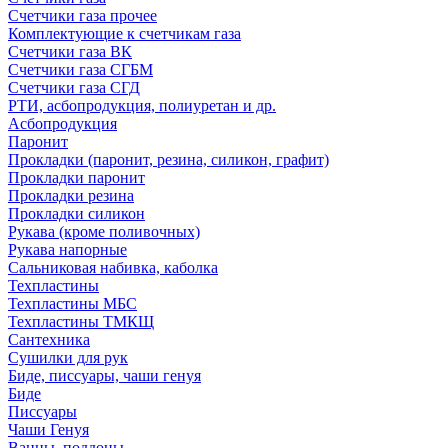
Счетчики газа прочее
Комплектующие к счетчикам газа
Счетчики газа ВК
Счетчики газа СГБМ
Счетчики газа СГД
РТИ, асбопродукция, полиуретан и др.
Асбопродукция
Паронит
Прокладки (паронит, резина, силикон, графит)
Прокладки паронит
Прокладки резина
Прокладки силикон
Рукава (кроме поливочных)
Рукава напорные
Сальниковая набивка, каболка
Техпластины
Техпластины МБС
Техпластины ТМКЩ
Сантехника
Сушилки для рук
Биде, писсуары, чаши генуя
Биде
Писсуары
Чаши Генуя
Ванны, поддоны