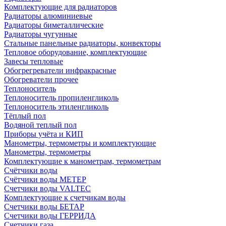
Комплектующие для радиаторов
Радиаторы алюминиевые
Радиаторы биметаллические
Радиаторы чугунные
Стальные панельные радиаторы, конвекторы
Тепловое оборудование, комплектующие
Завесы тепловые
Обогрегреватели инфракрасные
Обогреватели прочее
Теплоноситель
Теплоноситель пропиленгликоль
Теплоноситель этиленгликоль
Тёплый пол
Водяной теплый пол
Приборы учёта и КИП
Манометры, термометры и комплектующие
Манометры, термометры
Комплектующие к манометрам, термометрам
Счётчики воды
Счётчики воды МЕТЕР
Счетчики воды VALTEC
Комплектующие к счетчикам воды
Счетчики воды БЕТАР
Счетчики воды ГЕРРИДА
Счетчики газа