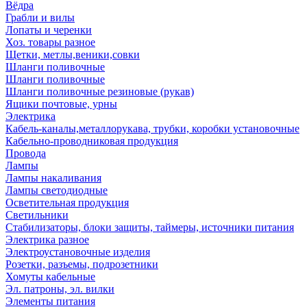
Вёдра
Грабли и вилы
Лопаты и черенки
Хоз. товары разное
Щетки, метлы,веники,совки
Шланги поливочные
Шланги поливочные
Шланги поливочные резиновые (рукав)
Ящики почтовые, урны
Электрика
Кабель-каналы,металлорукава, трубки, коробки установочные
Кабельно-проводниковая продукция
Провода
Лампы
Лампы накаливания
Лампы светодиодные
Осветительная продукция
Светильники
Стабилизаторы, блоки защиты, таймеры, источники питания
Электрика разное
Электроустановочные изделия
Розетки, разъемы, подрозетники
Хомуты кабельные
Эл. патроны, эл. вилки
Элементы питания