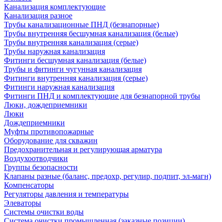
Канализация комплектующие
Канализация разное
Трубы канализационные ПНД (безнапорные)
Трубы внутренняя бесшумная канализация (белые)
Трубы внутренняя канализация (серые)
Трубы наружная канализация
Фитинги бесшумная канализация (белые)
Трубы и фитинги чугунная канализация
Фитинги внутренняя канализация (серые)
Фитинги наружная канализация
Фитинги ПНД и комплектующие для безнапорной трубы
Люки, дождеприемники
Люки
Дождеприемники
Муфты противопожарные
Оборудование для скважин
Предохранительная и регулирующая арматура
Воздухоотводчики
Группы безопасности
Клапаны разные (баланс, предохр, регулир, подпит, эл-магн)
Компенсаторы
Регуляторы давления и температуры
Элеваторы
Системы очистки воды
Система очистки промышленная (заказные позиции)