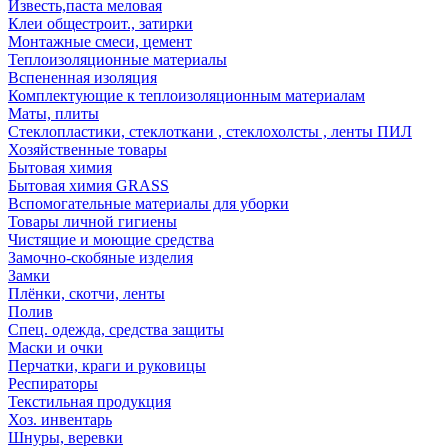
Известь,паста меловая
Клеи общестроит., затирки
Монтажные смеси, цемент
Теплоизоляционные материалы
Вспененная изоляция
Комплектующие к теплоизоляционным материалам
Маты, плиты
Стеклопластики, стеклоткани , стеклохолсты , ленты ПИЛ
Хозяйственные товары
Бытовая химия
Бытовая химия GRASS
Вспомогательные материалы для уборки
Товары личной гигиены
Чистящие и моющие средства
Замочно-скобяные изделия
Замки
Плёнки, скотчи, ленты
Полив
Спец. одежда, средства защиты
Маски и очки
Перчатки, краги и руковицы
Респираторы
Текстильная продукция
Хоз. инвентарь
Шнуры, веревки