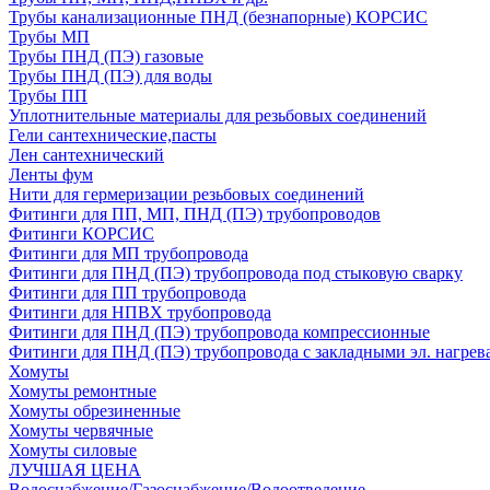
Трубы канализационные ПНД (безнапорные) КОРСИС
Трубы МП
Трубы ПНД (ПЭ) газовые
Трубы ПНД (ПЭ) для воды
Трубы ПП
Уплотнительные материалы для резьбовых соединений
Гели сантехнические,пасты
Лен сантехнический
Ленты фум
Нити для гермеризации резьбовых соединений
Фитинги для ПП, МП, ПНД (ПЭ) трубопроводов
Фитинги КОРСИС
Фитинги для МП трубопровода
Фитинги для ПНД (ПЭ) трубопровода под стыковую сварку
Фитинги для ПП трубопровода
Фитинги для НПВХ трубопровода
Фитинги для ПНД (ПЭ) трубопровода компрессионные
Фитинги для ПНД (ПЭ) трубопровода с закладными эл. нагрев
Хомуты
Хомуты ремонтные
Хомуты обрезиненные
Хомуты червячные
Хомуты силовые
ЛУЧШАЯ ЦЕНА
Водоснабжение/Газоснабжение/Водоотведение