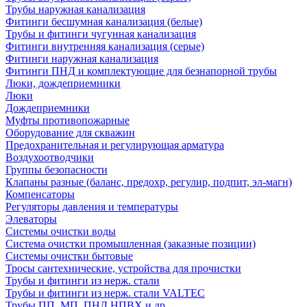
Трубы наружная канализация
Фитинги бесшумная канализация (белые)
Трубы и фитинги чугунная канализация
Фитинги внутренняя канализация (серые)
Фитинги наружная канализация
Фитинги ПНД и комплектующие для безнапорной трубы
Люки, дождеприемники
Люки
Дождеприемники
Муфты противопожарные
Оборудование для скважин
Предохранительная и регулирующая арматура
Воздухоотводчики
Группы безопасности
Клапаны разные (баланс, предохр, регулир, подпит, эл-магн)
Компенсаторы
Регуляторы давления и температуры
Элеваторы
Системы очистки воды
Система очистки промышленная (заказные позиции)
Системы очистки бытовые
Тросы сантехнические, устройства для прочистки
Трубы и фитинги из нерж. стали
Трубы и фитинги из нерж. стали VALTEC
Трубы ПП, МП, ПНД,НПВХ и др.