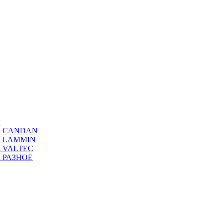
а
ода CANDAN
да LAMMIN
да VALTEC
да РАЗНОЕ