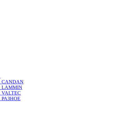
а
ода CANDAN
да LAMMIN
да VALTEC
да РАЗНОЕ