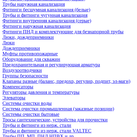
Трубы наружная канализация
Фитинги бесшумная канализация (белые)
Трубы и фитинги чугунная канализация
Фитинги внутренняя канализация (серые)
Фитинги наружная канализация
Фитинги ПНД и комплектующие для безнапорной трубы
Люки, дождеприемники
Люки
Дождеприемники
Муфты противопожарные
Оборудование для скважин
Предохранительная и регулирующая арматура
Воздухоотводчики
Группы безопасности
Клапаны разные (баланс, предохр, регулир, подпит, эл-магн)
Компенсаторы
Регуляторы давления и температуры
Элеваторы
Системы очистки воды
Система очистки промышленная (заказные позиции)
Системы очистки бытовые
Тросы сантехнические, устройства для прочистки
Трубы и фитинги из нерж. стали
Трубы и фитинги из нерж. стали VALTEC
Трубы ПП, МП, ПНД,НПВХ и др.