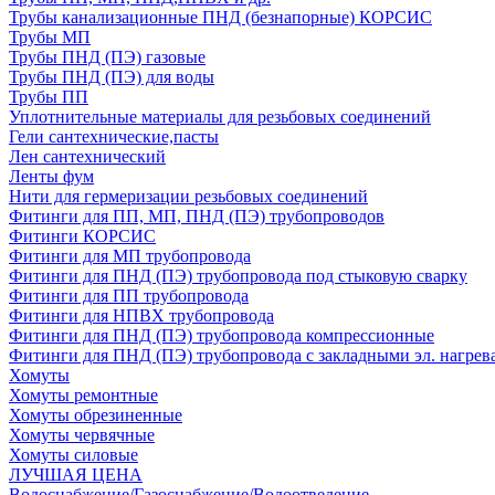
Трубы канализационные ПНД (безнапорные) КОРСИС
Трубы МП
Трубы ПНД (ПЭ) газовые
Трубы ПНД (ПЭ) для воды
Трубы ПП
Уплотнительные материалы для резьбовых соединений
Гели сантехнические,пасты
Лен сантехнический
Ленты фум
Нити для гермеризации резьбовых соединений
Фитинги для ПП, МП, ПНД (ПЭ) трубопроводов
Фитинги КОРСИС
Фитинги для МП трубопровода
Фитинги для ПНД (ПЭ) трубопровода под стыковую сварку
Фитинги для ПП трубопровода
Фитинги для НПВХ трубопровода
Фитинги для ПНД (ПЭ) трубопровода компрессионные
Фитинги для ПНД (ПЭ) трубопровода с закладными эл. нагрев
Хомуты
Хомуты ремонтные
Хомуты обрезиненные
Хомуты червячные
Хомуты силовые
ЛУЧШАЯ ЦЕНА
Водоснабжение/Газоснабжение/Водоотведение