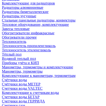
Комплектующие для радиаторов
Радиаторы алюминиевые
Радиаторы биметаллические
Радиаторы чугунные
Стальные панельные радиаторы, конвекторы
Тепловое оборудование, комплектующие
Завесы тепловые
Обогрегреватели инфракрасные
Обогреватели прочее
Теплоноситель
Теплоноситель пропиленгликоль
Теплоноситель этиленгликоль
Тёплый пол
Водяной теплый пол
Приборы учёта и КИП
Манометры, термометры и комплектующие
Манометры, термометры
Комплектующие к манометрам, термометрам
Счётчики воды
Счётчики воды МЕТЕР
Счетчики воды VALTEC
Комплектующие к счетчикам воды
Счетчики воды БЕТАР
Счетчики воды ГЕРРИДА
Счетчики газа