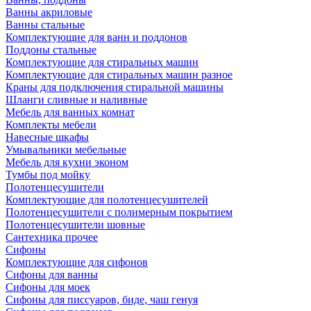
Ванны акриловые
Ванны стальные
Комплектующие для ванн и поддонов
Поддоны стальные
Комплектующие для стиральных машин
Комплектующие для стиральных машин разное
Краны для подключения стиральной машины
Шланги сливные и наливные
Мебель для ванных комнат
Комплекты мебели
Навесные шкафы
Умывальники мебельные
Мебель для кухни эконом
Тумбы под мойку
Полотенцесушители
Комплектующие для полотенцесушителей
Полотенцесушители с полимерным покрытием
Полотенцесушители шовные
Сантехника прочее
Сифоны
Комплектующие для сифонов
Сифоны для ванны
Сифоны для моек
Сифоны для писсуаров, биде, чаш генуя