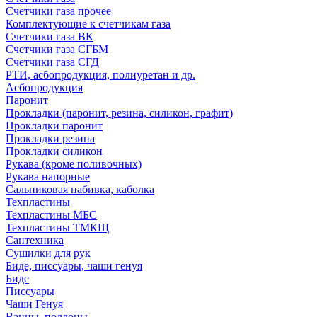
Счетчики газа прочее
Комплектующие к счетчикам газа
Счетчики газа ВК
Счетчики газа СГБМ
Счетчики газа СГД
РТИ, асбопродукция, полиуретан и др.
Асбопродукция
Паронит
Прокладки (паронит, резина, силикон, графит)
Прокладки паронит
Прокладки резина
Прокладки силикон
Рукава (кроме поливочных)
Рукава напорные
Сальниковая набивка, каболка
Техпластины
Техпластины МБС
Техпластины ТМКЩ
Сантехника
Сушилки для рук
Биде, писсуары, чаши генуя
Биде
Писсуары
Чаши Генуя
Ванны, поддоны