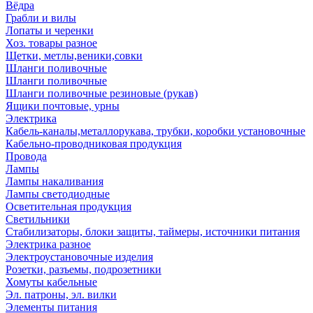
Вёдра
Грабли и вилы
Лопаты и черенки
Хоз. товары разное
Щетки, метлы,веники,совки
Шланги поливочные
Шланги поливочные
Шланги поливочные резиновые (рукав)
Ящики почтовые, урны
Электрика
Кабель-каналы,металлорукава, трубки, коробки установочные
Кабельно-проводниковая продукция
Провода
Лампы
Лампы накаливания
Лампы светодиодные
Осветительная продукция
Светильники
Стабилизаторы, блоки защиты, таймеры, источники питания
Электрика разное
Электроустановочные изделия
Розетки, разъемы, подрозетники
Хомуты кабельные
Эл. патроны, эл. вилки
Элементы питания