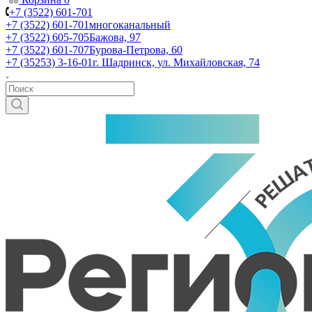
+7 (3522) 601-701
+7 (3522) 601-701
многоканальный
+7 (3522) 605-705
Бажова, 97
+7 (3522) 601-707
Бурова-Петрова, 60
+7 (35253) 3-16-01
г. Шадринск, ул. Михайловская, 74