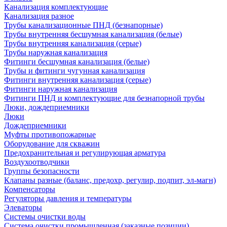
Канализация комплектующие
Канализация разное
Трубы канализационные ПНД (безнапорные)
Трубы внутренняя бесшумная канализация (белые)
Трубы внутренняя канализация (серые)
Трубы наружная канализация
Фитинги бесшумная канализация (белые)
Трубы и фитинги чугунная канализация
Фитинги внутренняя канализация (серые)
Фитинги наружная канализация
Фитинги ПНД и комплектующие для безнапорной трубы
Люки, дождеприемники
Люки
Дождеприемники
Муфты противопожарные
Оборудование для скважин
Предохранительная и регулирующая арматура
Воздухоотводчики
Группы безопасности
Клапаны разные (баланс, предохр, регулир, подпит, эл-магн)
Компенсаторы
Регуляторы давления и температуры
Элеваторы
Системы очистки воды
Система очистки промышленная (заказные позиции)