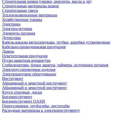
Строительная химия (смазки, реагенты, масла и др)
Строительные материалы разное
Строительные смеси
Теплоизоляционные материалы
Хозяйственные товары
Электрика
Электросчетчики
Элементы питания
Детекторы
Кабель-каналы,металлорукава, трубки, коробки установочные
Кабельно-проводниковая продукция
Лампы
Осветительная продукция
Пуско-защитная аппаратура
Стабилизаторы, блоки защиты, таймеры, источники питания
Электроустановочные изделия
Электрощитовое оборудование
Инструмент
Абразивный и зачистной инструмент
Абразивный и зачистной инструмент
Круги отрезные, диски
Бензоинструмент
Бензоинструмент OASIS
Опрессовщики, трубогибы, листогибы
Расходные материалы к электроинструменту