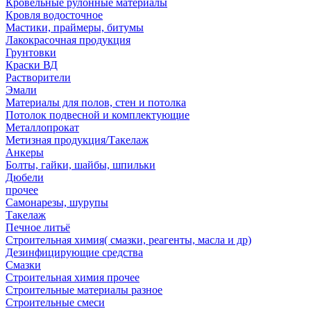
Кровельные рулонные материалы
Кровля водосточное
Мастики, праймеры, битумы
Лакокрасочная продукция
Грунтовки
Краски ВД
Растворители
Эмали
Материалы для полов, стен и потолка
Потолок подвесной и комплектующие
Металлопрокат
Метизная продукция/Такелаж
Анкеры
Болты, гайки, шайбы, шпильки
Дюбели
прочее
Самонарезы, шурупы
Такелаж
Печное литьё
Строительная химия( смазки, реагенты, масла и др)
Дезинфицирующие средства
Смазки
Строительная химия прочее
Строительные материалы разное
Строительные смеси