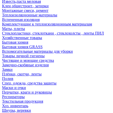
Известь,паста меловая
Клеи общестроит., затирки
Монтажные смеси, цемент
Теплоизоляционные материалы
Вспененная изоляция
Комплектующие к теплоизоляционным материалам
Маты, плиты
Стеклопластики, стеклоткани , стеклохолсты , ленты ПИЛ
Хозяйственные товары
Бытовая химия
Бытовая химия GRASS
Вспомогательные материалы для уборки
Товары личной гигиены
Чистящие и моющие средства
Замочно-скобяные изделия
Замки
Плёнки, скотчи, ленты
Полив
Спец. одежда, средства защиты
Маски и очки
Перчатки, краги и руковицы
Респираторы
Текстильная продукция
Хоз. инвентарь
Шнуры, веревки