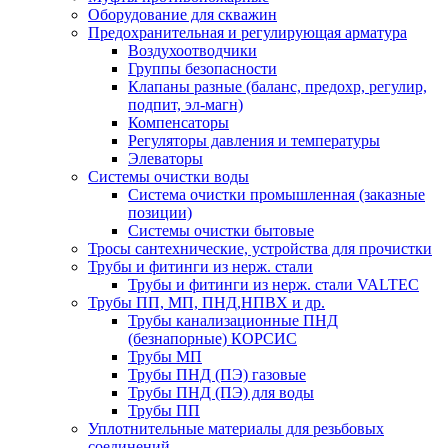
Оборудование для скважин
Предохранительная и регулирующая арматура
Воздухоотводчики
Группы безопасности
Клапаны разные (баланс, предохр, регулир,
подпит, эл-магн)
Компенсаторы
Регуляторы давления и температуры
Элеваторы
Системы очистки воды
Система очистки промышленная (заказные
позиции)
Системы очистки бытовые
Тросы сантехнические, устройства для прочистки
Трубы и фитинги из нерж. стали
Трубы и фитинги из нерж. стали VALTEC
Трубы ПП, МП, ПНД,НПВХ и др.
Трубы канализационные ПНД
(безнапорные) КОРСИС
Трубы МП
Трубы ПНД (ПЭ) газовые
Трубы ПНД (ПЭ) для воды
Трубы ПП
Уплотнительные материалы для резьбовых
соединений