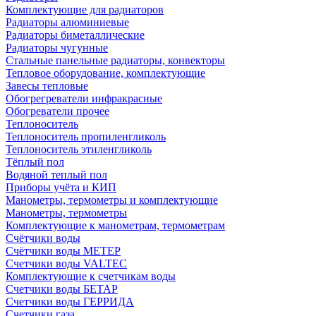
Комплектующие для радиаторов
Радиаторы алюминиевые
Радиаторы биметаллические
Радиаторы чугунные
Стальные панельные радиаторы, конвекторы
Тепловое оборудование, комплектующие
Завесы тепловые
Обогрегреватели инфракрасные
Обогреватели прочее
Теплоноситель
Теплоноситель пропиленгликоль
Теплоноситель этиленгликоль
Тёплый пол
Водяной теплый пол
Приборы учёта и КИП
Манометры, термометры и комплектующие
Манометры, термометры
Комплектующие к манометрам, термометрам
Счётчики воды
Счётчики воды МЕТЕР
Счетчики воды VALTEC
Комплектующие к счетчикам воды
Счетчики воды БЕТАР
Счетчики воды ГЕРРИДА
Счетчики газа