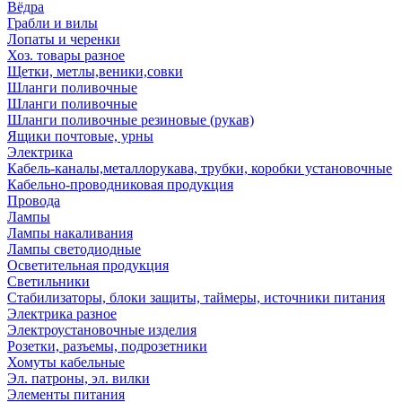
Вёдра
Грабли и вилы
Лопаты и черенки
Хоз. товары разное
Щетки, метлы,веники,совки
Шланги поливочные
Шланги поливочные
Шланги поливочные резиновые (рукав)
Ящики почтовые, урны
Электрика
Кабель-каналы,металлорукава, трубки, коробки установочные
Кабельно-проводниковая продукция
Провода
Лампы
Лампы накаливания
Лампы светодиодные
Осветительная продукция
Светильники
Стабилизаторы, блоки защиты, таймеры, источники питания
Электрика разное
Электроустановочные изделия
Розетки, разъемы, подрозетники
Хомуты кабельные
Эл. патроны, эл. вилки
Элементы питания