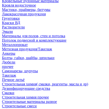
Кровельные рулонные материалы
Кровля водосточное
Мастики, праймеры, битумы
Лакокрасочная продукция
Грунтовки
Краски ВД
Растворители
Эмали
Материалы для полов, стен и потолка
Потолок подвесной и комплектующие
Металлопрокат
Метизная продукция/Такелаж
Анкеры
Болты, гайки, шайбы, шпильки
Дюбели
прочее
Самонарезы, шурупы
Такелаж
Печное литьё
Строительная химия( смазки, реагенты, масла и др)
Дезинфицирующие средства
Смазки
Строительная химия прочее
Строительные материалы разное
Строительные смеси