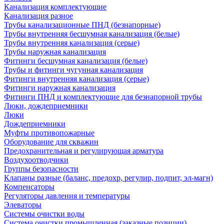
Канализация комплектующие
Канализация разное
Трубы канализационные ПНД (безнапорные)
Трубы внутренняя бесшумная канализация (белые)
Трубы внутренняя канализация (серые)
Трубы наружная канализация
Фитинги бесшумная канализация (белые)
Трубы и фитинги чугунная канализация
Фитинги внутренняя канализация (серые)
Фитинги наружная канализация
Фитинги ПНД и комплектующие для безнапорной трубы
Люки, дождеприемники
Люки
Дождеприемники
Муфты противопожарные
Оборудование для скважин
Предохранительная и регулирующая арматура
Воздухоотводчики
Группы безопасности
Клапаны разные (баланс, предохр, регулир, подпит, эл-магн)
Компенсаторы
Регуляторы давления и температуры
Элеваторы
Системы очистки воды
Система очистки промышленная (заказные позиции)