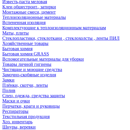
Известь,паста меловая
Клеи общестроит., затирки
Монтажные смеси, цемент
Теплоизоляционные материалы
Вспененная изоляция
Комплектующие к теплоизоляционным материалам
Маты, плиты
Стеклопластики, стеклоткани , стеклохолсты , ленты ПИЛ
Хозяйственные товары
Бытовая химия
Бытовая химия GRASS
Вспомогательные материалы для уборки
Товары личной гигиены
Чистящие и моющие средства
Замочно-скобяные изделия
Замки
Плёнки, скотчи, ленты
Полив
Спец. одежда, средства защиты
Маски и очки
Перчатки, краги и руковицы
Респираторы
Текстильная продукция
Хоз. инвентарь
Шнуры, веревки