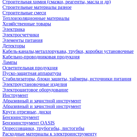
Строительная химия (смазки, реагенты, масла и др)
Строительные материалы разное
Строительные смеси
Теплоизоляционные материалы
Хозяйственные товары
Электрика
Электросчетчики
Элементы питания
Детекторы
Кабель-каналы,металлорукава, трубки, коробки установочные
Кабельно-проводниковая продукция
Лампы
Осветительная продукция
Пуско-защитная аппаратура
Стабилизаторы, блоки защиты, таймеры, источники питания
Электроустановочные изделия
Электрощитовое оборудование
Инструмент
Абразивный и зачистной инструмент
Абразивный и зачистной инструмент
Круги отрезные, диски
Бензоинструмент
Бензоинструмент OASIS
Опрессовщики, трубогибы, листогибы
Расходные материалы к электроинструменту