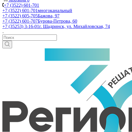
+7 (3522) 601-701
+7 (3522) 601-701
многоканальный
+7 (3522) 605-705
Бажова, 97
+7 (3522) 601-707
Бурова-Петрова, 60
+7 (35253) 3-16-01
г. Шадринск, ул. Михайловская, 74