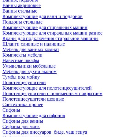
Ванны акриловые
Ванны стальные
Комплектующие для ванн и поддонов
Поддоны стальные
Комплектующие для стиральных машин
Комплектующие для стиральных машин разное
Краны для подключения стиральной машины
Шланги сливные и наливные
Мебель для ванных комнат
Комплекты мебели
Навесные шкафы
Умывальники мебельные
Мебель для кухни эконом
Тумбы под мойку
Полотенцесушители
Комплектующие для полотенцесушителей
Полотенцесушители с полимерным покрытием
Полотенцесушители шовные
Сантехника прочее
Сифоны
Комплектующие для сифонов
Сифоны для ванны
Сифоны для моек
Сифоны для писсуаров, биде, чаш генуя