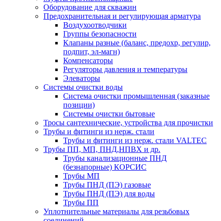
Оборудование для скважин
Предохранительная и регулирующая арматура
Воздухоотводчики
Группы безопасности
Клапаны разные (баланс, предохр, регулир,
подпит, эл-магн)
Компенсаторы
Регуляторы давления и температуры
Элеваторы
Системы очистки воды
Система очистки промышленная (заказные
позиции)
Системы очистки бытовые
Тросы сантехнические, устройства для прочистки
Трубы и фитинги из нерж. стали
Трубы и фитинги из нерж. стали VALTEC
Трубы ПП, МП, ПНД,НПВХ и др.
Трубы канализационные ПНД
(безнапорные) КОРСИС
Трубы МП
Трубы ПНД (ПЭ) газовые
Трубы ПНД (ПЭ) для воды
Трубы ПП
Уплотнительные материалы для резьбовых
соединений