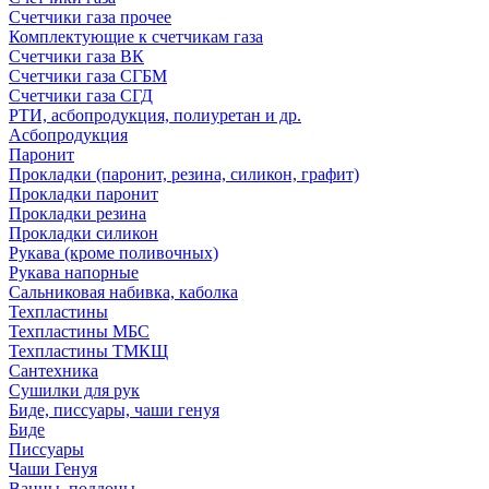
Счетчики газа прочее
Комплектующие к счетчикам газа
Счетчики газа ВК
Счетчики газа СГБМ
Счетчики газа СГД
РТИ, асбопродукция, полиуретан и др.
Асбопродукция
Паронит
Прокладки (паронит, резина, силикон, графит)
Прокладки паронит
Прокладки резина
Прокладки силикон
Рукава (кроме поливочных)
Рукава напорные
Сальниковая набивка, каболка
Техпластины
Техпластины МБС
Техпластины ТМКЩ
Сантехника
Сушилки для рук
Биде, писсуары, чаши генуя
Биде
Писсуары
Чаши Генуя
Ванны, поддоны